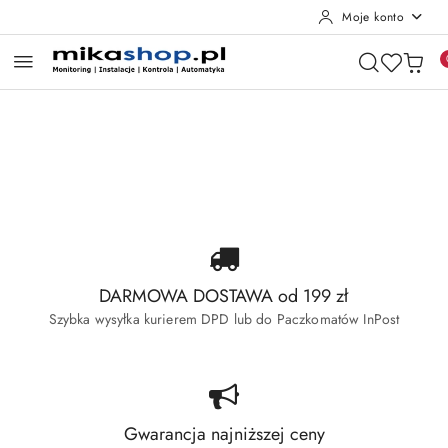
Moje konto
Przejdź do treści głównej
Przejdź do wyszukiwarki
Przejdź do moje konto
Przejdź do menu głównego
Przejdź do stopki
Pomiń karuzelę promocyjną
Wyprzedaż Dahua
Wyprzedaż Hikvision
Wyprzedaż Dahua
Wyprzedaż Hikvision
DARMOWA DOSTAWA od 199 zł
Szybka wysyłka kurierem DPD lub do Paczkomatów InPost
Gwarancja najniższej ceny