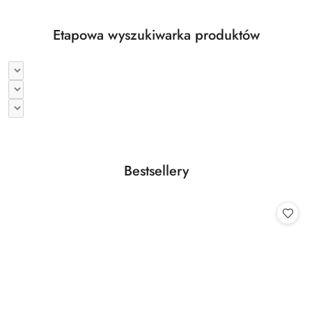
Etapowa wyszukiwarka produktów
Produkty
Bestsellery
Pomiń karuzelę produktów
o
statusie: