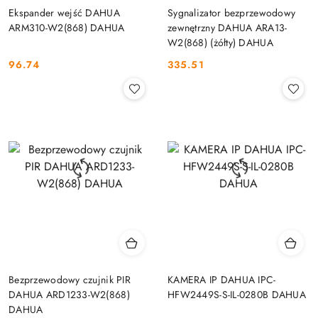
Ekspander wejść DAHUA
Sygnalizator bezprzewodowy
ARM310-W2(868) DAHUA
zewnętrzny DAHUA ARA13-
W2(868) (żółty) DAHUA
96.74
335.51
Cena:
Cena:
Bezprzewodowy czujnik PIR
KAMERA IP DAHUA IPC-
DAHUA ARD1233-W2(868)
HFW2449S-S-IL-0280B DAHUA
DAHUA