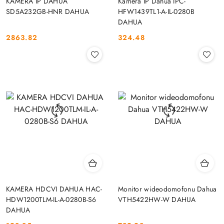
KAMERA IP DAHUA
Kamera IP Dahua IPC-
SD5A232GB-HNR DAHUA
HFW1439TL1-A-IL-0280B
DAHUA
2863.82
324.48
Cena:
Cena:
KAMERA HDCVI DAHUA HAC-
Monitor wideodomofonu Dahua
HDW1200TLM-IL-A-0280B-S6
VTH5422HW-W DAHUA
DAHUA