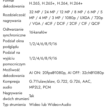
Format
H.265, H.265+, H.264, H.264+
dekodowania
32 MP / 24 MP / 12 MP / 8 MP / 6 MP / 5
Rozdzielczość
MP / 4 MP / 3 MP / 1080p / UXGA / 720p
nagrywania
/ VGA / 4CIF / DCIF / 2CIF / CIF / QCIF
Odtwarzanie
16-kanałów
synchroniczne
Podział okna
1/2/4/6/8/9/16
podglądu
Podział na
wyjściu
1/2/4/6/8/9/16
pomocniczym
Możliwość
AI ON: 20fps@1080p, AI OFF: 32ch@1080p
dekodowania
Kompresja
G.711ulaw/alaw, G.722, G.726, AAC,
audio
MP2L2, PCM
Nagrywanie
Tak
dwóch strumieni
Typ strumienia
Wideo lub Wideo+Audio