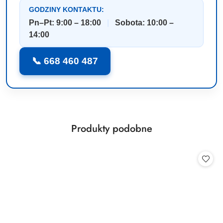
GODZINY KONTAKTU:
Pn–Pt: 9:00 – 18:00
|
Sobota: 10:00 –
14:00
📞 668 460 487
Produkty
Produkty podobne
Pomiń karuzelę produktów
o
statusie: