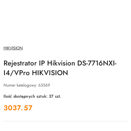
NAZWA
HIKVISION
PRODUCENTA:
Rejestrator IP Hikvision DS-7716NXI-
I4/VPro HIKVISION
Numer katalogowy:
63569
Ilość dostępnych sztuk:
37
szt.
cena:
3037.57