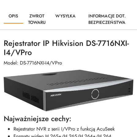
OPIS
ZWROT
WYSYŁKA
INFORMACJE DOT.
TOWARU
BEZPIECZEŃSTWA
Rejestrator IP Hikvision DS-7716NXI-
I4/VPro
Model: DS-7716NXI-I4/VPro
Najważniejsze cechy:
Rejestrator NVR z serii I/VPro z funkcją AcuSeek
Formaty wideo H.265+/H.265/H.264+/H.264