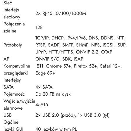
Sieć
Interfejs
2× RJ-45 10/100/1000M
sieciowy
Połączenia
128
zdalne
TCP/IP, DHCP, IPv4/IPv6, DNS, DDNS, NTP,
Protokoły
RTSP, SADP, SMTP, SNMP, NFS, iSCSI, ISUP,
UPnP, HTTP/HTTPS, ONVIF 2.2, OTAP
API
ONVIF S/G, SDK, ISAPI
Kompatybilne
IE11, Chrome 57+, Firefox 52+, Safari 12+,
przeglądarki
Edge 89+
Interfejsy
SATA
4× SATA
Pojemność
Do 20 TB na dysk
Wejścia/wyjścia
45916
alarmowe
USB
2× USB 2.0 (przód), 1× USB 3.0 (tył)
Ogólne
Języki GUI
40 języków w tym PL