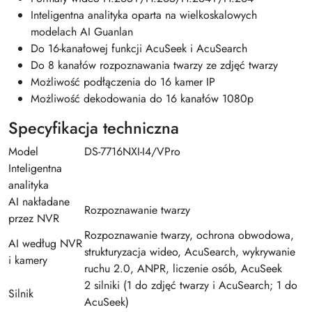
Inteligentna analityka oparta na wielkoskalowych
modelach AI Guanlan
Do 16-kanałowej funkcji AcuSeek i AcuSearch
Do 8 kanałów rozpoznawania twarzy ze zdjęć twarzy
Możliwość podłączenia do 16 kamer IP
Możliwość dekodowania do 16 kanałów 1080p
Specyfikacja techniczna
Model
DS-7716NXI-I4/VPro
Inteligentna
analityka
AI nakładane
Rozpoznawanie twarzy
przez NVR
Rozpoznawanie twarzy, ochrona obwodowa,
AI według NVR
strukturyzacja wideo, AcuSearch, wykrywanie
i kamery
ruchu 2.0, ANPR, liczenie osób, AcuSeek
2 silniki (1 do zdjęć twarzy i AcuSearch; 1 do
Silnik
AcuSeek)