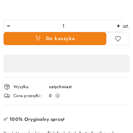
Ilość
szt.
Do koszyka
Dostępność
produktu
,
płatność
Wysyłka:
natychmiast
i
Cena przesyłki::
0
dostawa
✅ 100% Oryginalny sprzęt