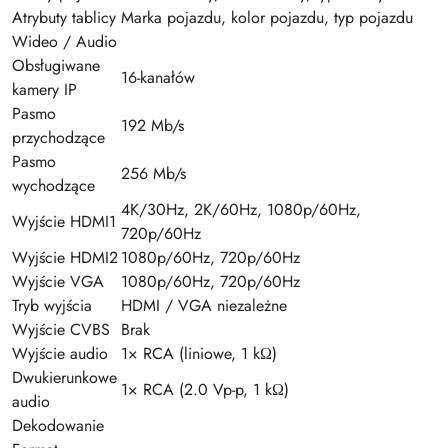
Atrybuty tablicy
Marka pojazdu, kolor pojazdu, typ pojazdu
Wideo / Audio
Obsługiwane
16-kanałów
kamery IP
Pasmo
192 Mb/s
przychodzące
Pasmo
256 Mb/s
wychodzące
4K/30Hz, 2K/60Hz, 1080p/60Hz,
Wyjście HDMI1
720p/60Hz
Wyjście HDMI2
1080p/60Hz, 720p/60Hz
Wyjście VGA
1080p/60Hz, 720p/60Hz
Tryb wyjścia
HDMI / VGA niezależne
Wyjście CVBS
Brak
Wyjście audio
1× RCA (liniowe, 1 kΩ)
Dwukierunkowe
1× RCA (2.0 Vp-p, 1 kΩ)
audio
Dekodowanie