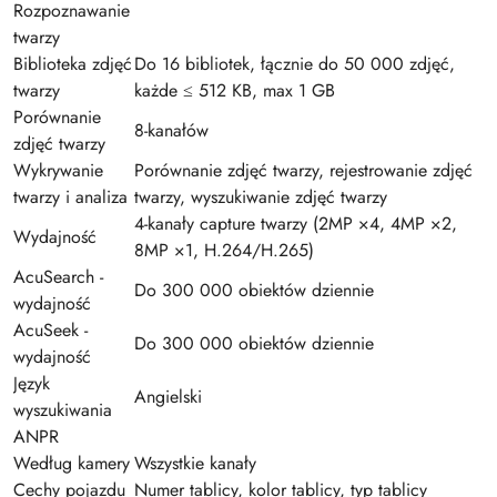
Rozpoznawanie
twarzy
Biblioteka zdjęć
Do 16 bibliotek, łącznie do 50 000 zdjęć,
twarzy
każde ≤ 512 KB, max 1 GB
Porównanie
8-kanałów
zdjęć twarzy
Wykrywanie
Porównanie zdjęć twarzy, rejestrowanie zdjęć
twarzy i analiza
twarzy, wyszukiwanie zdjęć twarzy
4-kanały capture twarzy (2MP ×4, 4MP ×2,
Wydajność
8MP ×1, H.264/H.265)
AcuSearch -
Do 300 000 obiektów dziennie
wydajność
AcuSeek -
Do 300 000 obiektów dziennie
wydajność
Język
Angielski
wyszukiwania
ANPR
Według kamery
Wszystkie kanały
Cechy pojazdu
Numer tablicy, kolor tablicy, typ tablicy