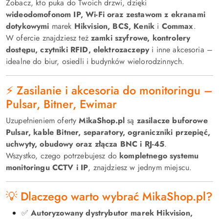
Zobacz, kto puka do Twoich drzwi, dzięki
wideodomofonom IP, Wi-Fi oraz zestawom z ekranami
dotykowymi
marek
Hikvision, BCS, Kenik
i
Commax
.
W ofercie znajdziesz też
zamki szyfrowe, kontrolery
dostępu, czytniki RFID, elektrozaczepy
i inne akcesoria –
idealne do biur, osiedli i budynków wielorodzinnych.
⚡ Zasilanie i akcesoria do monitoringu –
Pulsar, Bitner, Ewimar
Uzupełnieniem oferty
MikaShop.pl
są
zasilacze buforowe
Pulsar, kable Bitner, separatory, ograniczniki przepięć,
uchwyty, obudowy oraz złącza BNC i RJ-45
.
Wszystko, czego potrzebujesz do
kompletnego systemu
monitoringu CCTV i IP
, znajdziesz w jednym miejscu.
💡 Dlaczego warto wybrać MikaShop.pl?
✅
Autoryzowany dystrybutor marek Hikvision,