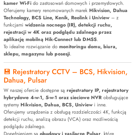
kamer Wi-Fi
do zastosowań domowych i przemysłowych.
Oferujemy kamery renomowanych marek
Hikvision, Dahua
Technology, BCS Line, Kenik, Reolink i Uniview
– z
funkcjami
widzenia nocnego (IR), detekcji ruchu,
rejestracji w 4K oraz podglądu zdalnego przez
aplikację mobilną Hik-Connect lub DMSS
.
To idealne rozwiązanie do
monitoringu domu, biura,
sklepu, magazynu lub posesji
.
💾 Rejestratory CCTV – BCS, Hikvision,
Dahua, Pulsar
W naszej ofercie dostępne są
rejestratory IP, rejestratory
hybrydowe 4-w-1, 5-w-1 oraz sieciowe NVR
obsługujące
systemy
Hikvision, Dahua, BCS, Uniview
i inne.
Oferujemy urządzenia z obsługą rozdzielczości 4K, funkcją
detekcji ruchu, analizą obrazu (VCA) oraz możliwością
podglądu zdalnego.
Dopełnieniem są
obudowy i zasilacze Pulsar
, które