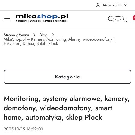
Moje konto
Przejdź do treści głównej
Przejdź do wyszukiwarki
Przejdź do moje konto
Przejdź do menu głównego
Przejdź do stopki
Strona główna
Blog
MikaShop.pl – Kamery, Monitoring, Alarmy, wideodomofony |
Hikvision, Dahua, Satel - Płock
Kategorie
Monitoring, systemy alarmowe, kamery,
domofony, wideodomofony, smart
home, automatyka, sklep Płock
2025-10-05 16:29:00