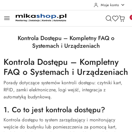
Moje konto
Przejdź do treści głównej
Przejdź do wyszukiwarki
Przejdź do moje konto
Przejdź do menu głównego
Przejdź do stopki
Kontrola Dostępu – Kompletny FAQ o
Systemach i Urządzeniach
Kontrola Dostępu – Kompletny
FAQ o Systemach i Urządzeniach
Porady dotyczące systemów kontroli dostępu: czytniki kart,
RFID, zamki elektroniczne, logi wejść, integracja z
automatyką budynkową.
1. Co to jest kontrola dostępu?
Kontrola dostępu to system zarządzający i monitorujący
wejście do budynku lub pomieszczenia za pomocą kart,