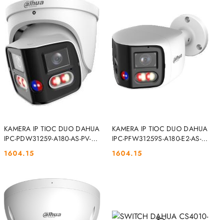
DO KOSZYKA
DO KOSZYKA
KAMERA IP TIOC DUO DAHUA
KAMERA IP TIOC DUO DAHUA
IPC-PDW31259-A180-AS-PV-
IPC-PFW31259S-A180-E2-AS-
0280B DAHUA
PV-0280B DAHUA
1604.15
1604.15
Cena:
Cena: