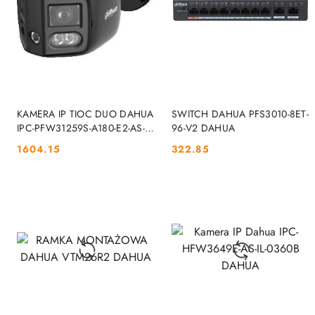
DO KOSZYKA
DO KOSZYKA
KAMERA IP TIOC DUO DAHUA
SWITCH DAHUA PFS3010-8ET-
IPC-PFW31259S-A180-E2-AS-
96-V2 DAHUA
PV-0280B-BLACK DAHUA
1604.15
322.85
Cena:
Cena: