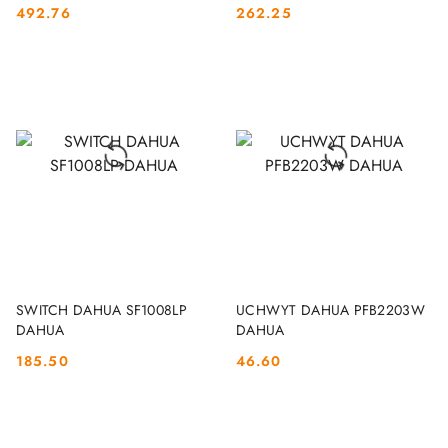
0280B/0600B DAHUA
492.76
262.25
Cena:
Cena:
DO KOSZYKA
DO KOSZYKA
SWITCH DAHUA SF1008LP
UCHWYT DAHUA PFB2203W
DAHUA
DAHUA
185.50
46.60
Cena:
Cena: