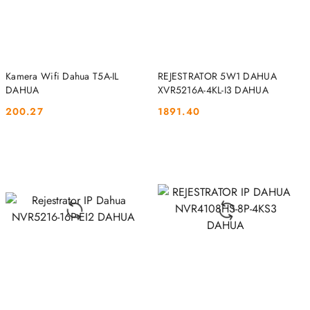
DO KOSZYKA
DO KOSZYKA
Kamera Wifi Dahua T5A-IL
REJESTRATOR 5W1 DAHUA
DAHUA
XVR5216A-4KL-I3 DAHUA
200.27
1891.40
Cena:
Cena: