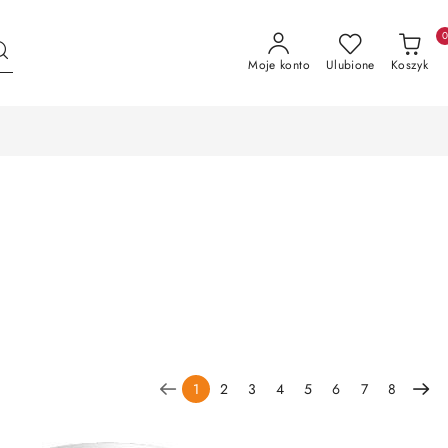
Moje konto
Ulubione
Koszyk
1
2
3
4
5
6
7
8