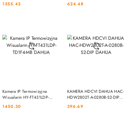
1355.43
624.48
Cena:
Cena:
DO KOSZYKA
DO KOSZYKA
Kamera IP Termowizyjna
KAMERA HDCVI DAHUA HAC-
Wisualarm HY-FT431LDP-
HDW2802T-A-0280B-S2-DIP
TD1F4-MB DAHUA
DAHUA
1450.30
396.69
Cena:
Cena: