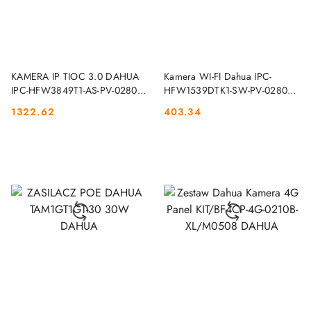
DO KOSZYKA
DO KOSZYKA
KAMERA IP TIOC 3.0 DAHUA
Kamera WI-FI Dahua IPC-
IPC-HFW3849T1-AS-PV-0280B-
HFW1539DTK1-SW-PV-0280B
S5-BLACK DAHUA
DAHUA
1322.62
403.34
Cena:
Cena: