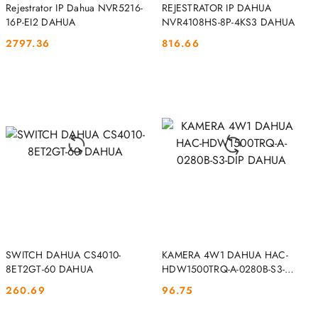
DO KOSZYKA
DO KOSZYKA
Rejestrator IP Dahua NVR5216-
REJESTRATOR IP DAHUA
16P-EI2 DAHUA
NVR4108HS-8P-4KS3 DAHUA
2797.36
816.66
Cena:
Cena:
DO KOSZYKA
DO KOSZYKA
SWITCH DAHUA CS4010-
KAMERA 4W1 DAHUA HAC-
8ET2GT-60 DAHUA
HDW1500TRQ-A-0280B-S3-DIP
DAHUA
260.69
96.75
Cena:
Cena: