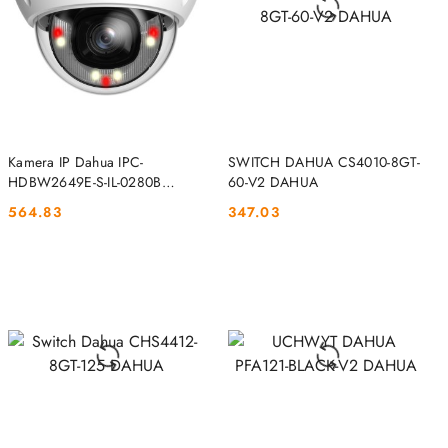
DO KOSZYKA
DO KOSZYKA
Kamera IP Dahua IPC-
SWITCH DAHUA CS4010-8GT-
HDBW2649E-S-IL-0280B
60-V2 DAHUA
DAHUA
564.83
347.03
Cena:
Cena: