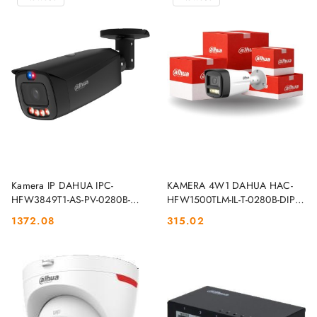
DO KOSZYKA
DO KOSZYKA
Kamera IP DAHUA IPC-
KAMERA 4W1 DAHUA HAC-
HFW3849T1-AS-PV-0280B-
HFW1500TLM-IL-T-0280B-DIP
PRO-BLACK DAHUA
Opakowanie zbiorcze 2 szt
1372.08
315.02
Cena:
Cena:
DAHUA