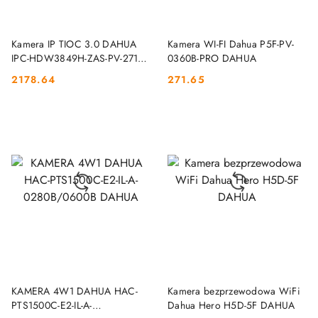
DO KOSZYKA
DO KOSZYKA
Kamera IP TIOC 3.0 DAHUA
Kamera WI-FI Dahua P5F-PV-
IPC-HDW3849H-ZAS-PV-2712-
0360B-PRO DAHUA
PRO-BLACK DAHUA
2178.64
271.65
Cena:
Cena:
DO KOSZYKA
DO KOSZYKA
KAMERA 4W1 DAHUA HAC-
Kamera bezprzewodowa WiFi
PTS1500C-E2-IL-A-
Dahua Hero H5D-5F DAHUA