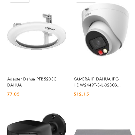
DO KOSZYKA
DO KOSZYKA
Adapter Dahua PFB5203C
KAMERA IP DAHUA IPC-
DAHUA
HDW2449T-S-IL-0280B
DAHUA
77.05
512.15
Cena:
Cena: