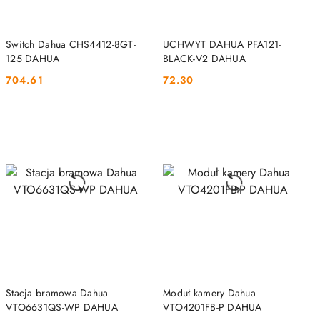
DO KOSZYKA
DO KOSZYKA
Switch Dahua CHS4412-8GT-
UCHWYT DAHUA PFA121-
125 DAHUA
BLACK-V2 DAHUA
704.61
72.30
Cena:
Cena:
DO KOSZYKA
DO KOSZYKA
Stacja bramowa Dahua
Moduł kamery Dahua
VTO6631QS-WP DAHUA
VTO4201FB-P DAHUA