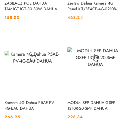
DO KOSZYKA
DO KOSZYKA
ZASILACZ POE DAHUA
Zestaw Dahua Kamera 4G
TAM1GT1GT-30 30W DAHUA
Panel KIT/BF4CP-4G-0210B-
XL/M0508 DAHUA
158.00
463.24
Cena:
Cena:
DO KOSZYKA
DO KOSZYKA
Kamera 4G Dahua P5AE-PV-
MODUŁ SFP DAHUA GSFP-
4G-EAU DAHUA
1310R-20-SMF DAHUA
266.95
228.34
Cena:
Cena: