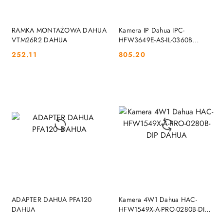
DO KOSZYKA
DO KOSZYKA
RAMKA MONTAŻOWA DAHUA
Kamera IP Dahua IPC-
VTM26R2 DAHUA
HFW3649E-AS-IL-0360B
DAHUA
252.11
805.20
Cena:
Cena:
DO KOSZYKA
DO KOSZYKA
ADAPTER DAHUA PFA120
Kamera 4W1 Dahua HAC-
DAHUA
HFW1549X-A-PRO-0280B-DIP