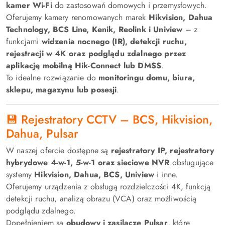
kamer Wi-Fi
do zastosowań domowych i przemysłowych.
Oferujemy kamery renomowanych marek
Hikvision, Dahua
Technology, BCS Line, Kenik, Reolink i Uniview
– z
funkcjami
widzenia nocnego (IR), detekcji ruchu,
rejestracji w 4K oraz podglądu zdalnego przez
aplikację mobilną Hik-Connect lub DMSS
.
To idealne rozwiązanie do
monitoringu domu, biura,
sklepu, magazynu lub posesji
.
💾 Rejestratory CCTV – BCS, Hikvision,
Dahua, Pulsar
W naszej ofercie dostępne są
rejestratory IP, rejestratory
hybrydowe 4-w-1, 5-w-1 oraz sieciowe NVR
obsługujące
systemy
Hikvision, Dahua, BCS, Uniview
i inne.
Oferujemy urządzenia z obsługą rozdzielczości 4K, funkcją
detekcji ruchu, analizą obrazu (VCA) oraz możliwością
podglądu zdalnego.
Dopełnieniem są
obudowy i zasilacze Pulsar
, które