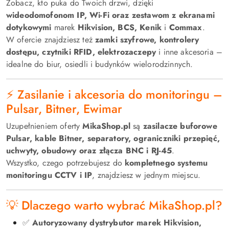
Zobacz, kto puka do Twoich drzwi, dzięki
wideodomofonom IP, Wi-Fi oraz zestawom z ekranami
dotykowymi
marek
Hikvision, BCS, Kenik
i
Commax
.
W ofercie znajdziesz też
zamki szyfrowe, kontrolery
dostępu, czytniki RFID, elektrozaczepy
i inne akcesoria –
idealne do biur, osiedli i budynków wielorodzinnych.
⚡ Zasilanie i akcesoria do monitoringu –
Pulsar, Bitner, Ewimar
Uzupełnieniem oferty
MikaShop.pl
są
zasilacze buforowe
Pulsar, kable Bitner, separatory, ograniczniki przepięć,
uchwyty, obudowy oraz złącza BNC i RJ-45
.
Wszystko, czego potrzebujesz do
kompletnego systemu
monitoringu CCTV i IP
, znajdziesz w jednym miejscu.
💡 Dlaczego warto wybrać MikaShop.pl?
✅
Autoryzowany dystrybutor marek Hikvision,