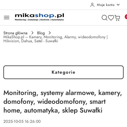
Moje konto
Przejdź do treści głównej
Przejdź do wyszukiwarki
Przejdź do moje konto
Przejdź do menu głównego
Przejdź do stopki
Strona główna
Blog
MikaShop.pl – Kamery, Monitoring, Alarmy, wideodomofony |
Hikvision, Dahua, Satel - Suwałki
Kategorie
Monitoring, systemy alarmowe, kamery,
domofony, wideodomofony, smart
home, automatyka, sklep Suwałki
2025-10-05 16:26:00