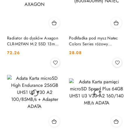
Radiator do dysków Axagon
Podkładka pod mysz Natec
CLR-M2FAN M.2 SSD 13mm z
Colors Series różowy
wentylatorem AXAGON
(800x400mm) NATEC
Cena:
Cena:
72.26
28.08