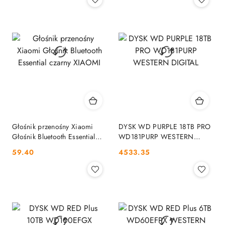
Głośnik przenośny Xiaomi
DYSK WD PURPLE 18TB PRO
Głośnik Bluetooth Essential
WD181PURP WESTERN
czarny XIAOMI
DIGITAL
Cena:
Cena:
59.40
4533.35