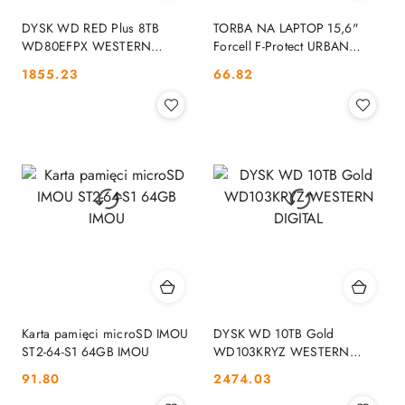
DYSK WD RED Plus 8TB
TORBA NA LAPTOP 15,6"
WD80EFPX WESTERN
Forcell F-Protect URBAN
DIGITAL
STYLE brązowa FORCELL
Cena:
Cena:
1855.23
66.82
Karta pamięci microSD IMOU
DYSK WD 10TB Gold
ST2-64-S1 64GB IMOU
WD103KRYZ WESTERN
DIGITAL
Cena:
Cena:
91.80
2474.03