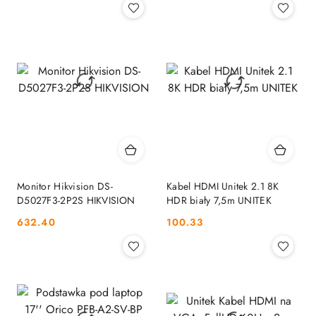
Monitor Hikvision DS-
Kabel HDMI Unitek 2.1 8K
D5027F3-2P2S HIKVISION
HDR biały 7,5m UNITEK
Cena:
Cena:
632.40
100.33