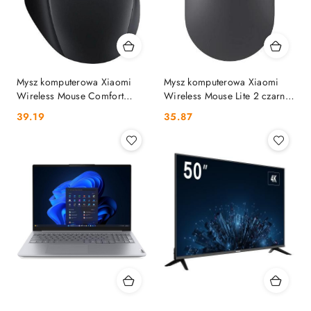
Mysz komputerowa Xiaomi
Mysz komputerowa Xiaomi
Wireless Mouse Comfort
Wireless Mouse Lite 2 czarna
Edition czarny XIAOMI
XIAOMI
Cena:
Cena:
39.19
35.87