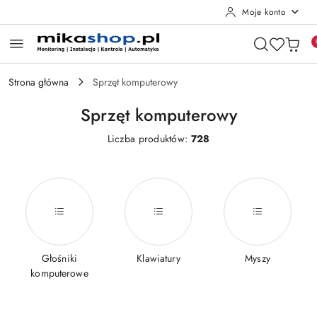
Moje konto
Przejdź do treści głównej
Przejdź do wyszukiwarki
Przejdź do moje konto
Przejdź do menu głównego
Przejdź do stopki
Strona główna
Sprzęt komputerowy
Sprzęt komputerowy
Liczba produktów:
728
Głośniki
Klawiatury
Myszy
komputerowe