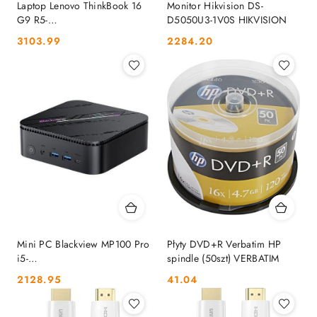
Laptop Lenovo ThinkBook 16
Monitor Hikvision DS-
G9 R5-
D5050U3-1V0S HIKVISION
220/16"/16GB/512GB/Arctic
Cena:
Cena:
3103.99
2284.20
Grey/W11Home LENOVO
Mini PC Blackview MP100 Pro
Płyty DVD+R Verbatim HP
i5-
spindle (50szt) VERBATIM
12450H/16GB/1TB/W11Pro
Cena:
Cena:
2128.95
41.04
czarny BLACKVIEW