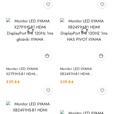
Monitor LED IIYAMA
Monitor LED IIYAMA
X2791HS-B1 HDMI
XB2491H-B1 HDMI
DisplayPort IPS 120Hz 1ms
DisplayPort IPS 120HZ 1ms
Cena:
Cena:
539.84
539.84
głośniki IIYAMA
HAS PIVOT IIYAMA