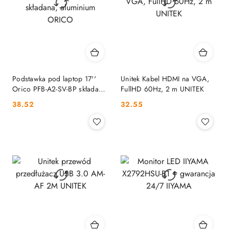
Podstawka pod laptop 17''
Unitek Kabel HDMI na VGA,
Orico PFB-A2-SV-BP składana,
FullHD 60Hz, 2 m UNITEK
aluminium ORICO
Cena:
Cena:
38.52
32.55