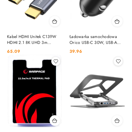
Kabel HDMI Unitek C139W
Ładowarka samochodowa
HDMI 2.1 8K UHD 3m
Orico USB-C 30W, USB-A
UNITEK
30W ORICO
Cena:
Cena:
65.09
39.96