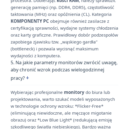
procesora. Dobierając
kości RAM
, należy sprawdzić
generację pamięci (np. DDR4, DDR5), częstotliwość
taktowania (MHz) oraz opóźnienia (CL). Kategoria
KOMPONENTY PC
obejmuje również zasilacze z
certyfikacją sprawności, wydajne systemy chłodzenia
oraz karty graficzne. Prawidłowy dobór podzespołów
zapobiega zjawisku tzw. „wąskiego gardła”
(bottleneck) i pozwala wycisnąć maksimum
wydajności z komputera.
5. Na jakie parametry monitorów zwrócić uwagę,
aby chronić wzrok podczas wielogodzinnej
+
pracy?
Wybierając profesjonalne
monitory
do biura lub
projektowania, warto szukać modeli wyposażonych
w technologie ochrony wzroku: *Flicker-Free*
(eliminującą niewidoczne, ale męczące migotanie
obrazu) oraz *Low Blue Light* (redukującą emisję
szkodliwego światła niebieskiego). Bardzo ważna