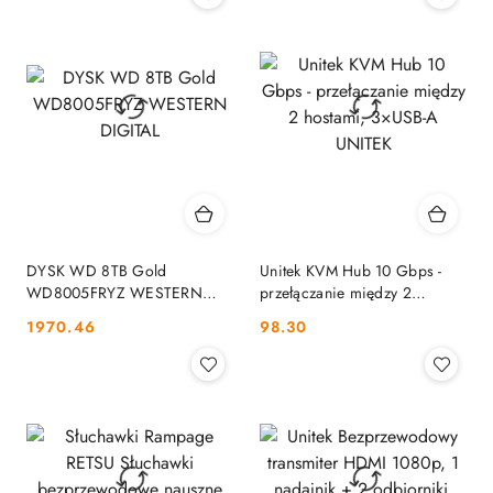
DYSK WD 8TB Gold
Unitek KVM Hub 10 Gbps -
WD8005FRYZ WESTERN
przełączanie między 2
DIGITAL
hostami, 3×USB-A UNITEK
Cena:
Cena:
1970.46
98.30