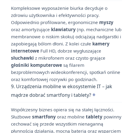
Kompleksowe wyposażenie biurka decyduje o
zdrowiu użytkownika i efektywności pracy.
Odpowiednio profilowane, ergonomiczne
myszy
oraz amortyzujące
klawiatury
(np. mechaniczne lub
membranowe o niskim skoku) odciążają nadgarstki i
zapobiegają bólom dłoni. Z kolei czułe
kamery
internetowe
Full HD, dobrze wygłuszające
słuchawki
z mikrofonem oraz czysto grające
głośniki komputerowe
są filarem
bezproblemowych wideokonferencji, spotkań online
oraz komfortowej rozrywki po godzinach.
9. Urządzenia mobilne w ekosystemie IT – jak
+
mądrze dobrać smartfony i tablety?
Współczesny biznes opiera się na stałej łączności.
Służbowe
smartfony
oraz mobilne
tablety
powinny
cechować się przede wszystkim nienaganną
płynnością działania, mocną baterią oraz wsparciem