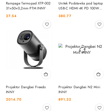
Rampage Termopad XTP-002
Unitek Podstawka pod laptop
31×50×0,2mm PTM INNY
USB-C HDMI 4K PD 100W
D1109A UNITEK
Cena:
Cena:
27.54
380.77
Projektor Dangbei Freedo
Projektor Dangbei N2 Mini
INNY
INNY
Cena:
Cena:
2014.70
891.32