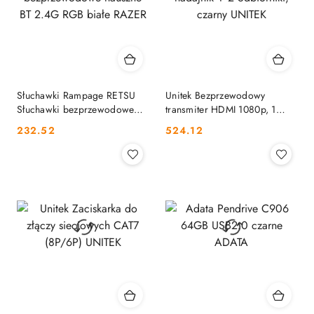
Słuchawki Rampage RETSU
Unitek Bezprzewodowy
Słuchawki bezprzewodowe
transmiter HDMI 1080p, 1
nauszne BT 2.4G RGB białe
nadajnik + 2 odbiorniki,
Cena:
Cena:
232.52
524.12
RAZER
czarny UNITEK