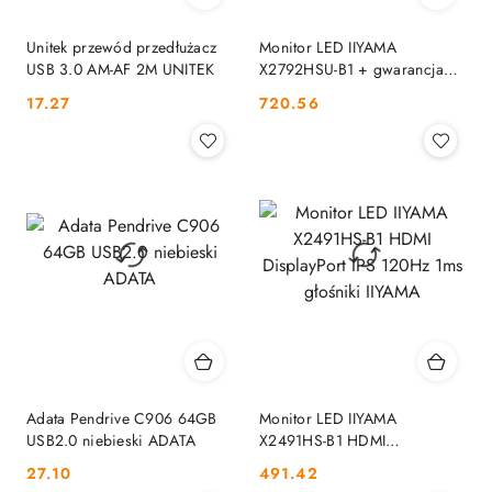
Unitek przewód przedłużacz
Monitor LED IIYAMA
USB 3.0 AM-AF 2M UNITEK
X2792HSU-B1 + gwarancja
24/7 IIYAMA
Cena:
Cena:
17.27
720.56
Adata Pendrive C906 64GB
Monitor LED IIYAMA
USB2.0 niebieski ADATA
X2491HS-B1 HDMI
DisplayPort IPS 120Hz 1ms
Cena:
Cena:
27.10
491.42
głośniki IIYAMA