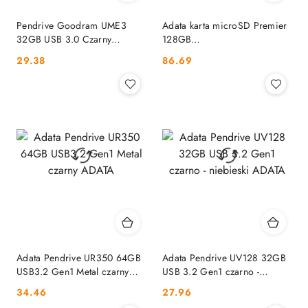
Pendrive Goodram UME3
Adata karta microSD Premier
32GB USB 3.0 Czarny
128GB
GOODRAM
UHS1/CL10/A1+adapter
Cena:
Cena:
29.38
86.69
ADATA
Adata Pendrive UR350 64GB
Adata Pendrive UV128 32GB
USB3.2 Gen1 Metal czarny
USB 3.2 Gen1 czarno -
ADATA
niebieski ADATA
Cena:
Cena:
34.46
27.96