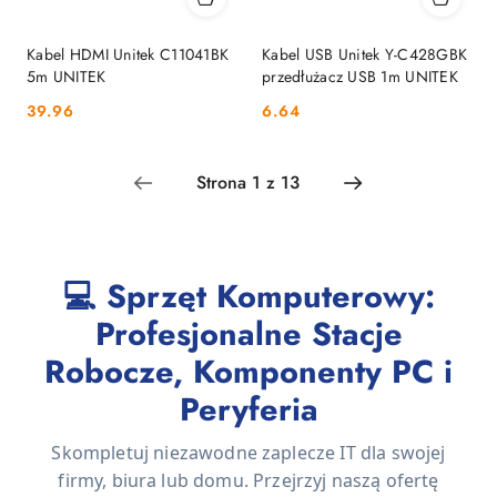
Kabel HDMI Unitek C11041BK
Kabel USB Unitek Y-C428GBK
5m UNITEK
przedłużacz USB 1m UNITEK
Cena:
Cena:
39.96
6.64
💻 Sprzęt Komputerowy:
Profesjonalne Stacje
Robocze, Komponenty PC i
Peryferia
Skompletuj niezawodne zaplecze IT dla swojej
firmy, biura lub domu. Przejrzyj naszą ofertę