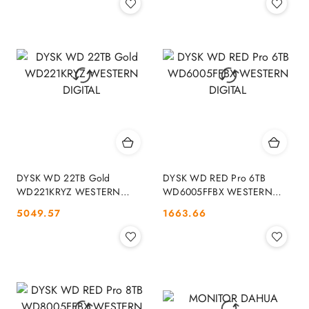
DYSK WD 22TB Gold
DYSK WD RED Pro 6TB
WD221KRYZ WESTERN
WD6005FFBX WESTERN
DIGITAL
DIGITAL
Cena:
Cena:
5049.57
1663.66