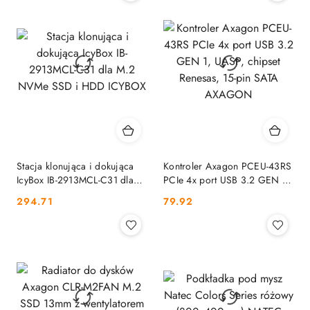
Stacja klonująca i dokująca
Kontroler Axagon PCEU-43RS
IcyBox IB-2913MCL-C31 dla
PCIe 4x port USB 3.2 GEN 1,
M.2 NVMe SSD i HDD
UASP, chipset Renesas, 15-pin
Cena:
Cena:
294.71
79.92
ICYBOX
SATA AXAGON