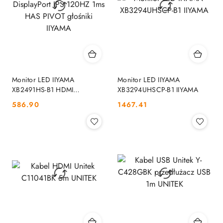
Monitor LED IIYAMA
Monitor LED IIYAMA
XB2491HS-B1 HDMI
XB3294UHSCP-B1 IIYAMA
DisplayPort IPS 120HZ 1ms
Cena:
Cena:
586.90
1467.41
HAS PIVOT głośniki IIYAMA