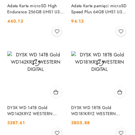
Adata Karta microSD High
Adata Karta pamięci microSD
Endurance 256GB UHS1 U3
Speed Plus 64GB UHS1 U3
V30 A2 100/85MB/s +
V30 A2 160/140 MB/s
Cena:
Cena:
440.13
94.13
Adapter ADATA
ADATA
DYSK WD 14TB Gold
DYSK WD 18TB Gold
WD142KRYZ WESTERN
WD181KRYZ WESTERN
DIGITAL
DIGITAL
Cena:
Cena:
3387.61
3805.88