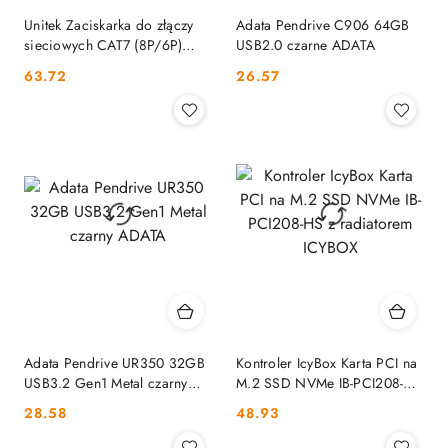
Unitek Zaciskarka do złączy
Adata Pendrive C906 64GB
sieciowych CAT7 (8P/6P)
USB2.0 czarne ADATA
UNITEK
Cena:
Cena:
63.72
26.57
Adata Pendrive UR350 32GB
Kontroler IcyBox Karta PCI na
USB3.2 Gen1 Metal czarny
M.2 SSD NVMe IB-PCI208-HS
ADATA
z radiatorem ICYBOX
Cena:
Cena:
28.58
48.93