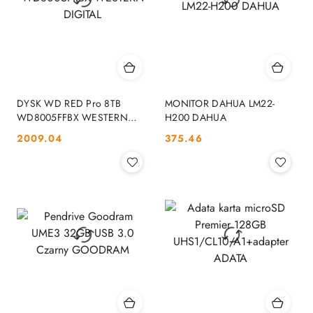
DYSK WD RED Pro 8TB
MONITOR DAHUA LM22-
WD8005FFBX WESTERN
H200 DAHUA
DIGITAL
Cena:
Cena:
2009.04
375.46