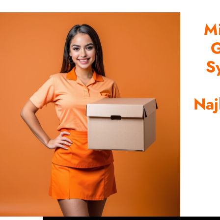
Mi
G
S
Naj