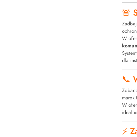
🚨 
Zadbaj
ochron
W ofer
komun
Syste
dla ins
📞 
Zobacz
marek
W ofer
idealn
⚡ Za