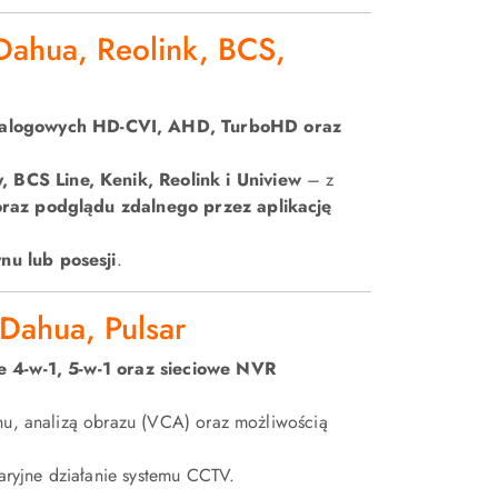
Dahua, Reolink, BCS,
nalogowych HD-CVI, AHD, TurboHD oraz
, BCS Line, Kenik, Reolink i Uniview
– z
 oraz podglądu zdalnego przez aplikację
nu lub posesji
.
 Dahua, Pulsar
we 4-w-1, 5-w-1 oraz sieciowe NVR
chu, analizą obrazu (VCA) oraz możliwością
aryjne działanie systemu CCTV.