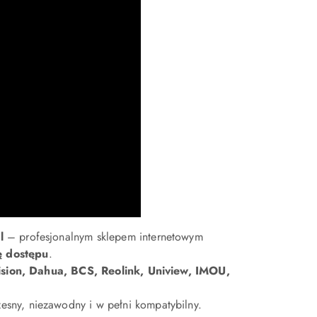
l
– profesjonalnym sklepem internetowym
ę dostępu
.
ision, Dahua, BCS, Reolink, Uniview, IMOU,
sny, niezawodny i w pełni kompatybilny.