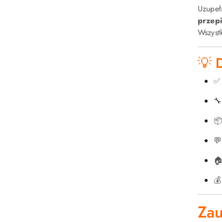
Uzupeł
przepi
Wszyst
💡 





Zau