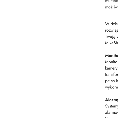
multim
możliw
W dzisi
rozwią
Twoją 
MikaSh
Monito
Monitor
kamery 
transf
pełną k
wybore
Alarmy
System
alarmow