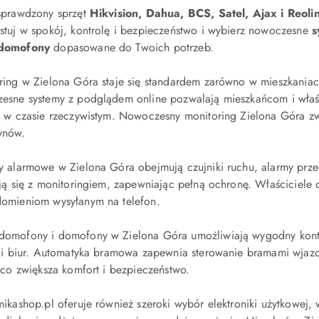
sprawdzony sprzęt
Hikvision, Dahua, BCS, Satel, Ajax i Reoli
stuj w spokój, kontrolę i bezpieczeństwo i wybierz nowoczesne
s
domofony
dopasowane do Twoich potrzeb.
ring w Zielona Góra staje się standardem zarówno w mieszkaniac
esne systemy z podglądem online pozwalają mieszkańcom i właśc
y w czasie rzeczywistym. Nowoczesny monitoring Zielona Góra z
ynów.
y alarmowe w Zielona Góra obejmują czujniki ruchu, alarmy prze
ują się z monitoringiem, zapewniając pełną ochronę. Właściciel
omieniom wysyłanym na telefon.
omofony i domofony w Zielona Góra umożliwiają wygodny kontak
i i biur. Automatyka bramowa zapewnia sterowanie bramami wja
, co zwiększa komfort i bezpieczeństwo.
mikashop.pl oferuje również szeroki wybór elektroniki użytkowej,