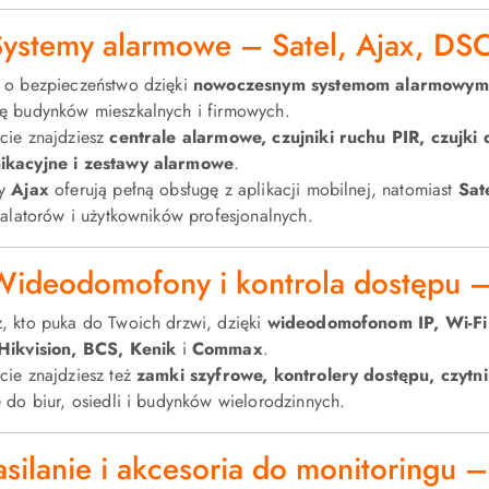
Systemy alarmowe – Satel, Ajax, DS
 o bezpieczeństwo dzięki
nowoczesnym systemom alarmowym 
ę budynków mieszkalnych i firmowych.
cie znajdziesz
centrale alarmowe, czujniki ruchu PIR, czujki 
ikacyjne i zestawy alarmowe
.
my
Ajax
oferują pełną obsługę z aplikacji mobilnej, natomiast
Sat
talatorów i użytkowników profesjonalnych.
Wideodomofony i kontrola dostępu –
, kto puka do Twoich drzwi, dzięki
wideodomofonom IP, Wi-Fi
Hikvision, BCS, Kenik
i
Commax
.
cie znajdziesz też
zamki szyfrowe, kontrolery dostępu, czytn
e do biur, osiedli i budynków wielorodzinnych.
silanie i akcesoria do monitoringu –