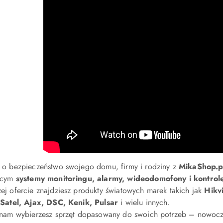
 o bezpieczeństwo swojego domu, firmy i rodziny z
MikaShop.p
ącym
systemy monitoringu, alarmy, wideodomofony i kontrol
ej ofercie znajdziesz produkty światowych marek takich jak
Hikv
 Satel, Ajax, DSC, Kenik, Pulsar
i wielu innych.
 nam wybierzesz sprzęt dopasowany do swoich potrzeb – nowocze