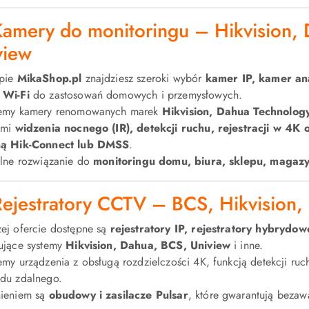
Kamery do monitoringu – Hikvision, 
view
epie
MikaShop.pl
znajdziesz szeroki wybór
kamer IP, kamer a
 Wi-Fi
do zastosowań domowych i przemysłowych.
emy kamery renomowanych marek
Hikvision, Dahua Technology
ami
widzenia nocnego (IR), detekcji ruchu, rejestracji w 4K
ną Hik-Connect lub DMSS
.
alne rozwiązanie do
monitoringu domu, biura, sklepu, magazy
Rejestratory CCTV – BCS, Hikvision,
ej ofercie dostępne są
rejestratory IP, rejestratory hybrydo
ujące systemy
Hikvision, Dahua, BCS, Uniview
i inne.
emy urządzenia z obsługą rozdzielczości 4K, funkcją detekcji ru
du zdalnego.
ieniem są
obudowy i zasilacze Pulsar
, które gwarantują bezaw