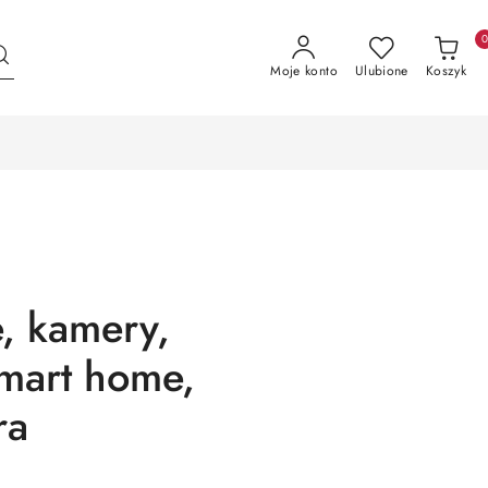
Moje konto
Ulubione
Koszyk
, kamery,
mart home,
ra