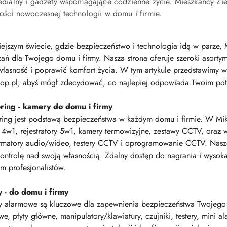
edialny i gadżety wspomagające codzienne życie. Mieszkańcy Zi
ości nowoczesnej technologii w domu i firmie.
ejszym świecie, gdzie bezpieczeństwo i technologia idą w parze, 
zań dla Twojego domu i firmy. Nasza strona oferuje szeroki asort
własność i poprawić komfort życia. W tym artykule przedstawimy w
op.pl, abyś mógł zdecydować, co najlepiej odpowiada Twoim po
ring - kamery do domu i firmy
ing jest podstawą bezpieczeństwa w każdym domu i firmie. W MikaS
4w1, rejestratory 5w1, kamery termowizyjne, zestawy CCTV, oraz w
ormatory audio/wideo, testery CCTV i oprogramowanie CCTV. Nasze
ontrolę nad swoją własnością. Zdalny dostęp do nagrania i wysoka
m profesjonalistów.
 - do domu i firmy
y alarmowe są kluczowe dla zapewnienia bezpieczeństwa Twojego
e, płyty główne, manipulatory/klawiatury, czujniki, testery, mini a