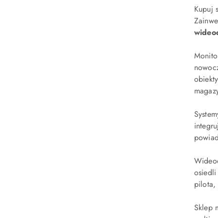
Kupuj 
Zainwe
wideo
Monito
nowocz
obiekt
magaz
System
integr
powiad
Wideod
osiedl
pilota
Sklep 