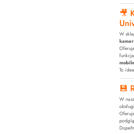
🎥 
Uni
W skl
kamer
Oferuj
funkcj
mobil
To ide
💾 
W nasz
obsług
Oferuj
podglą
Dopełn