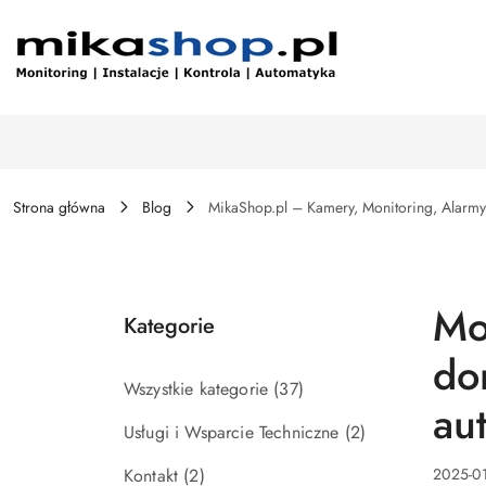
Przejdź do treści głównej
Przejdź do wyszukiwarki
Przejdź do moje konto
Przejdź do menu głównego
Przejdź do stopki
Strona główna
Blog
MikaShop.pl – Kamery, Monitoring, Alarmy,
Mo
Kategorie
do
Wszystkie kategorie
(37)
au
Usługi i Wsparcie Techniczne
(2)
Kontakt
(2)
2025-01