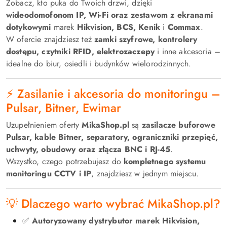
Zobacz, kto puka do Twoich drzwi, dzięki
wideodomofonom IP, Wi-Fi oraz zestawom z ekranami
dotykowymi
marek
Hikvision, BCS, Kenik
i
Commax
.
W ofercie znajdziesz też
zamki szyfrowe, kontrolery
dostępu, czytniki RFID, elektrozaczepy
i inne akcesoria –
idealne do biur, osiedli i budynków wielorodzinnych.
⚡ Zasilanie i akcesoria do monitoringu –
Pulsar, Bitner, Ewimar
Uzupełnieniem oferty
MikaShop.pl
są
zasilacze buforowe
Pulsar, kable Bitner, separatory, ograniczniki przepięć,
uchwyty, obudowy oraz złącza BNC i RJ-45
.
Wszystko, czego potrzebujesz do
kompletnego systemu
monitoringu CCTV i IP
, znajdziesz w jednym miejscu.
💡 Dlaczego warto wybrać MikaShop.pl?
✅
Autoryzowany dystrybutor marek Hikvision,