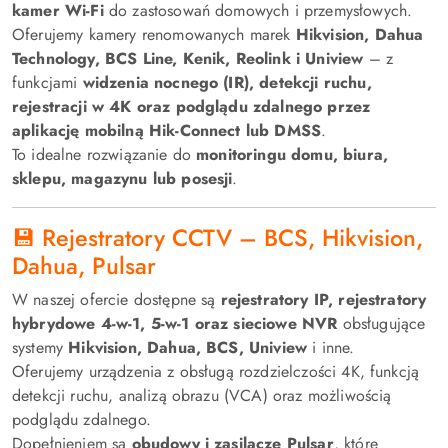
kamer Wi-Fi
do zastosowań domowych i przemysłowych.
Oferujemy kamery renomowanych marek
Hikvision, Dahua
Technology, BCS Line, Kenik, Reolink i Uniview
– z
funkcjami
widzenia nocnego (IR), detekcji ruchu,
rejestracji w 4K oraz podglądu zdalnego przez
aplikację mobilną Hik-Connect lub DMSS
.
To idealne rozwiązanie do
monitoringu domu, biura,
sklepu, magazynu lub posesji
.
💾 Rejestratory CCTV – BCS, Hikvision,
Dahua, Pulsar
W naszej ofercie dostępne są
rejestratory IP, rejestratory
hybrydowe 4-w-1, 5-w-1 oraz sieciowe NVR
obsługujące
systemy
Hikvision, Dahua, BCS, Uniview
i inne.
Oferujemy urządzenia z obsługą rozdzielczości 4K, funkcją
detekcji ruchu, analizą obrazu (VCA) oraz możliwością
podglądu zdalnego.
Dopełnieniem są
obudowy i zasilacze Pulsar
, które