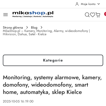
Moje konto
Przejdź do treści głównej
Przejdź do wyszukiwarki
Przejdź do moje konto
Przejdź do menu głównego
Przejdź do stopki
Strona główna
Blog
MikaShop.pl – Kamery, Monitoring, Alarmy, wideodomofony |
Hikvision, Dahua, Satel - Kielce
Kategorie
Monitoring, systemy alarmowe, kamery,
domofony, wideodomofony, smart
home, automatyka, sklep Kielce
2025-10-05 16:19:00