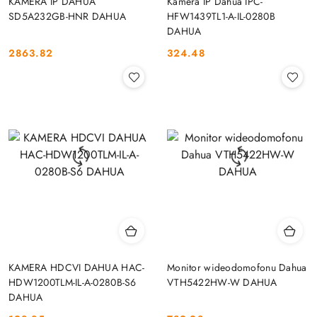
KAMERA IP DAHUA
Kamera IP Dahua IPC-
SD5A232GB-HNR DAHUA
HFW1439TL1-A-IL-0280B
DAHUA
2863.82
324.48
Cena:
Cena:
KAMERA HDCVI DAHUA HAC-
Monitor wideodomofonu Dahua
HDW1200TLM-IL-A-0280B-S6
VTH5422HW-W DAHUA
DAHUA