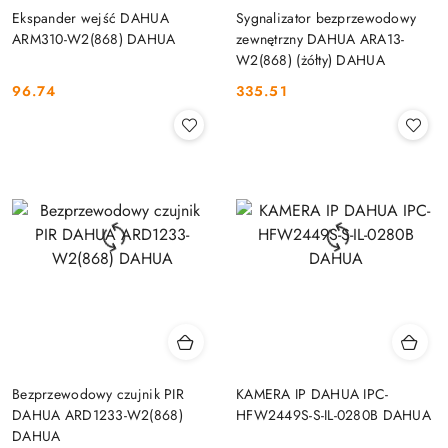
Ekspander wejść DAHUA
Sygnalizator bezprzewodowy
ARM310-W2(868) DAHUA
zewnętrzny DAHUA ARA13-
W2(868) (żółty) DAHUA
96.74
335.51
Cena:
Cena:
Bezprzewodowy czujnik PIR
KAMERA IP DAHUA IPC-
DAHUA ARD1233-W2(868)
HFW2449S-S-IL-0280B DAHUA
DAHUA