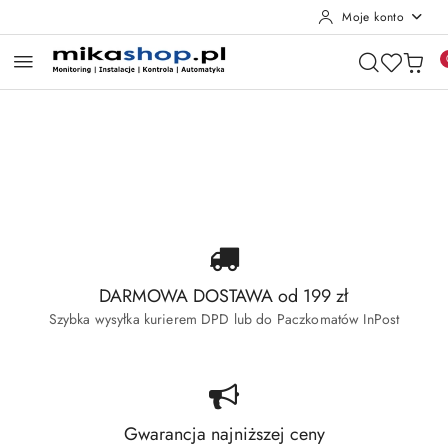
Moje konto
Przejdź do treści głównej
Przejdź do wyszukiwarki
Przejdź do moje konto
Przejdź do menu głównego
Przejdź do stopki
Pomiń karuzelę promocyjną
Wyprzedaż Dahua
Wyprzedaż Hikvision
Wyprzedaż Dahua
Wyprzedaż Hikvision
DARMOWA DOSTAWA od 199 zł
Szybka wysyłka kurierem DPD lub do Paczkomatów InPost
Gwarancja najniższej ceny