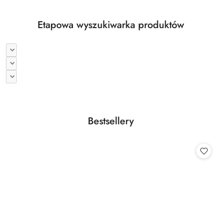
Etapowa wyszukiwarka produktów
Produkty
Bestsellery
Pomiń karuzelę produktów
o
statusie: