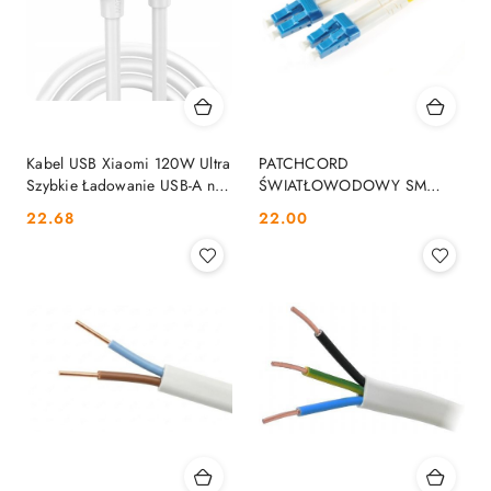
Kabel USB Xiaomi 120W Ultra
PATCHCORD
Szybkie Ładowanie USB-A na
ŚWIATŁOWODOWY SM
USB-C 1m XIAOMI
LC/UPC-LC/UPC DUPLEX 3m
Cena:
Cena:
22.68
22.00
OPTIX