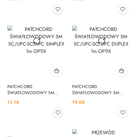
SC/APC 1m OPTON
OPTIX
PATCHCORD
PATCHCORD
ŚWIATŁOWODOWY SM
ŚWIATŁOWODOWY SM
SC/UPC-SC/APC SIMPLEX
SC/UPC-SC/UPC DUPLEX 1m
Cena:
Cena:
11.16
19.00
1m OPTIX
OPTIX