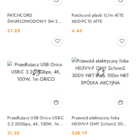
PATCHCORD
Patchcord płaski 0,1m ATTE
ŚWIATŁOWODOWY SM 2M
ADD-PC10 ATTE
DUPLEX 9/125, SC/APC-
Cena:
Cena:
21.25
4.45
SC/APC 3MM OPTIX
Przedłużacz USB Orico USB-C
Przewód elektryczny linka
3.2 20Gbps, 4K, 100W, 1m
H03VV-F OMY 2x1mm2 300V
ORICO
NKT biały 100m NKT SPÓŁKA
Cena:
Cena:
31.32
238.19
AKCYJNA