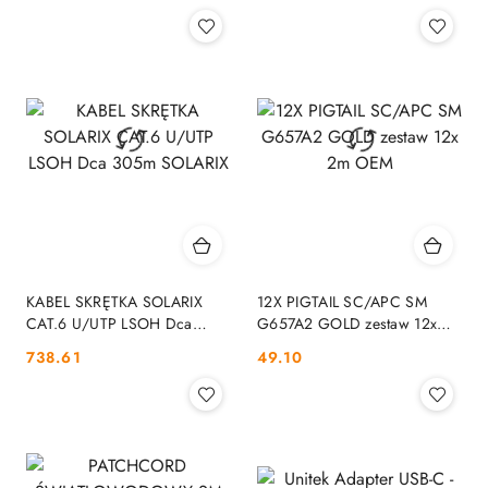
KABEL SKRĘTKA SOLARIX
12X PIGTAIL SC/APC SM
CAT.6 U/UTP LSOH Dca
G657A2 GOLD zestaw 12x
305m SOLARIX
2m OEM
Cena:
Cena:
738.61
49.10