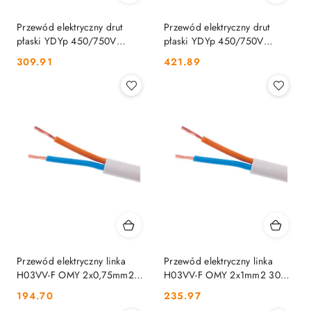
Przewód elektryczny drut
Przewód elektryczny drut
płaski YDYp 450/750V
płaski YDYp 450/750V
2x1,5mm2 ELEKTROKABEL
3x1,5mm2 100m MERCOR
Cena:
Cena:
309.91
421.89
biały 100m ELEKTROKABEL
MERCOR
Przewód elektryczny linka
Przewód elektryczny linka
H03VV-F OMY 2x0,75mm2
H03VV-F OMY 2x1mm2 300V
300V ELEKTROKABEL 100m
ELEKTROKABEL biały 100m
Cena:
Cena:
194.70
235.97
ELEKTROKABEL
ELEKTROKABEL