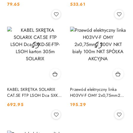
4X0,5 - 100M; 5630K
HQ PE Czarny 300m
Cena:
Cena:
79.65
533.61
MERCOR
CONOTECH
KABEL SKRĘTKA SOLARIX
Przewód elektryczny linka
CAT.5E FTP LSOH Dca SXKD-
H03VV-F OMY 2x0,75mm2
5E-FTP-LSOH karton 305m
300V NKT biały 100m NKT
Cena:
Cena:
692.95
195.29
SOLARIX
SPÓŁKA AKCYJNA