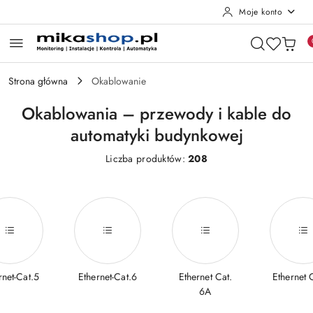
Moje konto
Przejdź do treści głównej
Przejdź do wyszukiwarki
Przejdź do moje konto
Przejdź do menu głównego
Przejdź do stopki
Strona główna
Okablowanie
Okablowania – przewody i kable do
automatyki budynkowej
Liczba produktów:
208
rnet-Cat.5
Ethernet-Cat.6
Ethernet Cat.
Ethernet 
6A