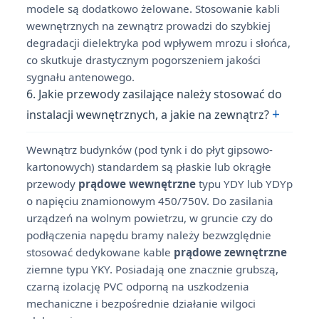
modele są dodatkowo żelowane. Stosowanie kabli
wewnętrznych na zewnątrz prowadzi do szybkiej
degradacji dielektryka pod wpływem mrozu i słońca,
co skutkuje drastycznym pogorszeniem jakości
sygnału antenowego.
6. Jakie przewody zasilające należy stosować do
+
instalacji wewnętrznych, a jakie na zewnątrz?
Wewnątrz budynków (pod tynk i do płyt gipsowo-
kartonowych) standardem są płaskie lub okrągłe
przewody
prądowe wewnętrzne
typu YDY lub YDYp
o napięciu znamionowym 450/750V. Do zasilania
urządzeń na wolnym powietrzu, w gruncie czy do
podłączenia napędu bramy należy bezwzględnie
stosować dedykowane kable
prądowe zewnętrzne
ziemne typu YKY. Posiadają one znacznie grubszą,
czarną izolację PVC odporną na uszkodzenia
mechaniczne i bezpośrednie działanie wilgoci