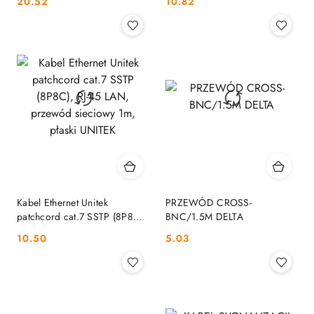
Cena:
Cena:
20.52
10.82
LC/UPC 1m OEM
1m OEM
Kabel Ethernet Unitek
PRZEWÓD CROSS-
patchcord cat.7 SSTP (8P8C),
BNC/1.5M DELTA
RJ-45 LAN, przewód sieciowy
Cena:
Cena:
10.50
5.03
1m, płaski UNITEK