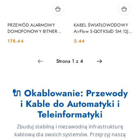
PRZEWÓD ALARMOWY
KABEL ŚWIATŁOWODOWY
DOMOFONOWY BITNER
AirFlow S-QOTKSdD SM 12J
BiTprotect YTDY 6X0,5 - 100M
OPTIX
Cena:
Cena:
178.44
2.44
BITNER
🔌 Okablowanie: Przewody
i Kable do Automatyki i
Teleinformatyki
Zbuduj stabilną i niezawodną infrastrukturę
kablową dla swoich systemów. Przejrzyj naszą