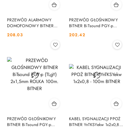
PRZEWÓD ALARMOWY
PRZEWÓD GŁOŚNIKOWY
DOMOFONOWY BITNER
BITNER BiTsound PGY-p
BiTprotect YTDY 8X0,5 - 100M
(TLgY) 2x0,75mm2 ROLKA
Cena:
Cena:
208.03
202.42
BITNER
100m. BITNER
PRZEWÓD GŁOŚNIKOWY
KABEL SYGNALIZACJI PPOŻ
BITNER BiTsound PGY-p
BITNER YnTKSYekw 1x2x0,8 -
(TLgY) 2x1,5mm ROLKA
100m BITNER