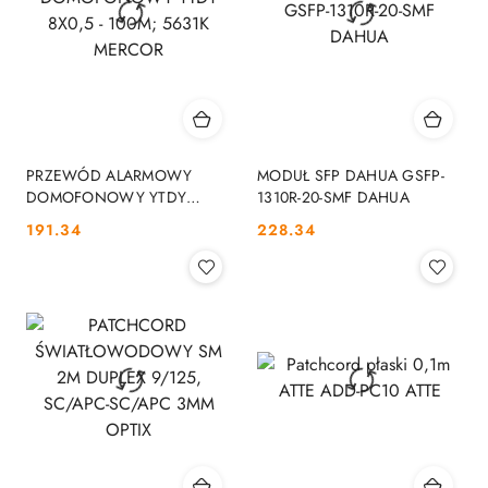
PRZEWÓD ALARMOWY
MODUŁ SFP DAHUA GSFP-
DOMOFONOWY YTDY
1310R-20-SMF DAHUA
8X0,5 - 100M; 5631K
Cena:
Cena:
191.34
228.34
MERCOR