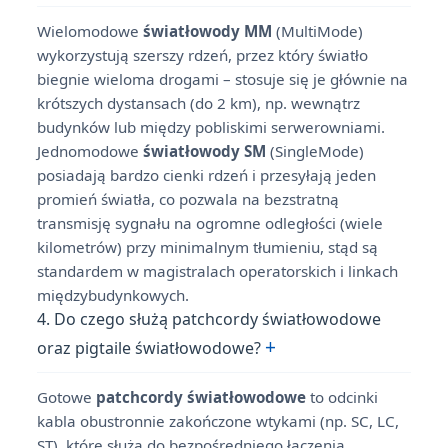
Wielomodowe
światłowody MM
(MultiMode)
wykorzystują szerszy rdzeń, przez który światło
biegnie wieloma drogami – stosuje się je głównie na
krótszych dystansach (do 2 km), np. wewnątrz
budynków lub między pobliskimi serwerowniami.
Jednomodowe
światłowody SM
(SingleMode)
posiadają bardzo cienki rdzeń i przesyłają jeden
promień światła, co pozwala na bezstratną
transmisję sygnału na ogromne odległości (wiele
kilometrów) przy minimalnym tłumieniu, stąd są
standardem w magistralach operatorskich i linkach
międzybudynkowych.
4. Do czego służą patchcordy światłowodowe
+
oraz pigtaile światłowodowe?
Gotowe
patchcordy światłowodowe
to odcinki
kabla obustronnie zakończone wtykami (np. SC, LC,
ST), które służą do bezpośredniego łączenia