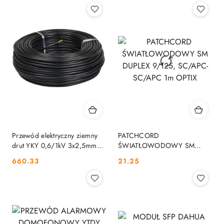
Przewód elektryczny ziemny
PATCHCORD
drut YKY 0,6/1kV 3x2,5mm2
ŚWIATŁOWODOWY SM
CZARNY MERCOR 100m
DUPLEX 9/125, SC/APC-
Cena:
Cena:
660.33
21.25
MERCOR
SC/APC 1m OPTIX