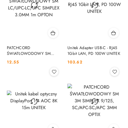
PATCHCORD
Unitek Adapter USB-C - RJ45
ŚWIATŁOWODOWY SM
1Gbit LAN, PD 100W UNITEK
LC/UPC-LC/UPC SIMPLEX
Cena:
Cena:
12.55
103.62
3.0MM 1m OPTON