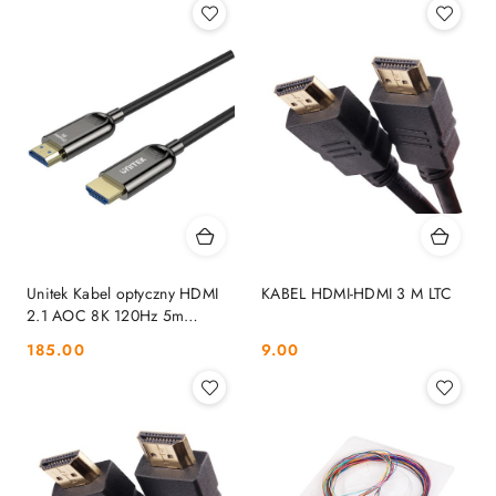
Unitek Kabel optyczny HDMI
KABEL HDMI-HDMI 3 M LTC
2.1 AOC 8K 120Hz 5m
UNITEK
Cena:
Cena:
185.00
9.00