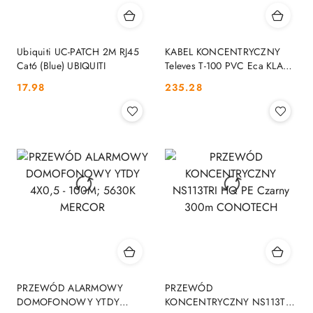
Ubiquiti UC-PATCH 2M RJ45
KABEL KONCENTRYCZNY
Cat6 (Blue) UBIQUITI
Televes T-100 PVC Eca KLASA
A - 100m TELEVES
Cena:
Cena:
17.98
235.28
PRZEWÓD ALARMOWY
PRZEWÓD
DOMOFONOWY YTDY
KONCENTRYCZNY NS113TRI