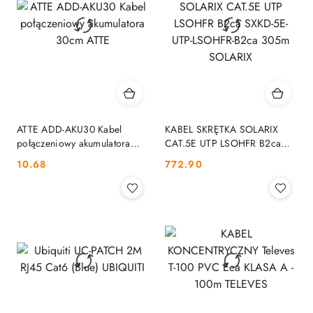
ATTE ADD-AKU30 Kabel
KABEL SKRĘTKA SOLARIX
połączeniowy akumulatora
CAT.5E UTP LSOHFR B2ca
30cm ATTE
SXKD-5E-UTP-LSOHFR-B2ca
Cena:
Cena:
10.68
772.90
305m SOLARIX