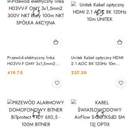
Przewód elektryczny linka
Unitek Kabel optyczny HDMI
H03VV-F OMY 3x1,5mm2
2.1 AOC 8K 120Hz 10m
300V NKT biały 100m NKT
UNITEK
Cena:
Cena:
419.75
237.30
SPÓŁKA AKCYJNA