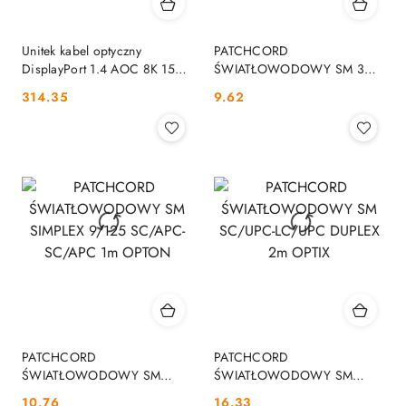
Unitek kabel optyczny
PATCHCORD
DisplayPort 1.4 AOC 8K 15m
ŚWIATŁOWODOWY SM 3M
UNITEK
SIMPLEX 9/125, SC/APC-
Cena:
Cena:
314.35
9.62
SC/APC 3MM OPTIX
PATCHCORD
PATCHCORD
ŚWIATŁOWODOWY SM
ŚWIATŁOWODOWY SM
SIMPLEX 9/125 SC/APC-
SC/UPC-LC/UPC DUPLEX 2m
Cena:
Cena:
10.76
16.33