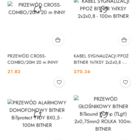
PRZEWÓD CROSS-
KABEL SYGNALIZACJI PPOŻ
COMBO/20M 20 m INNY
BITNER YnTKSY 2x2x0,8 -
100m BITNER
Cena:
Cena:
21.82
270.36