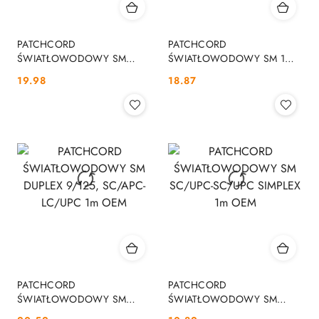
PATCHCORD
PATCHCORD
ŚWIATŁOWODOWY SM
ŚWIATŁOWODOWY SM 1M
SC/UPC-SC/UPC DUPLEX
DUPLEX 9/125, LC/UPC-
Cena:
Cena:
19.98
18.87
2m OPTIX
LC/UPC OPTIX
PATCHCORD
PATCHCORD
ŚWIATŁOWODOWY SM
ŚWIATŁOWODOWY SM
DUPLEX 9/125, SC/APC-
SC/UPC-SC/UPC SIMPLEX