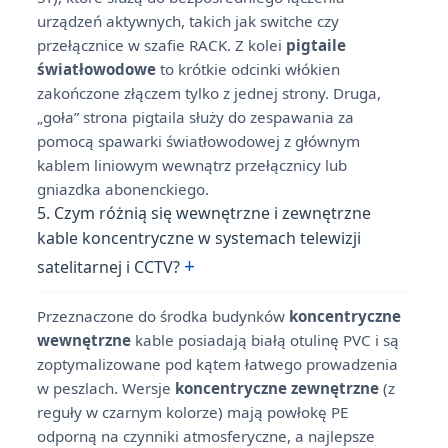
urządzeń aktywnych, takich jak switche czy
przełącznice w szafie RACK. Z kolei
pigtaile
światłowodowe
to krótkie odcinki włókien
zakończone złączem tylko z jednej strony. Druga,
„goła” strona pigtaila służy do zespawania za
pomocą spawarki światłowodowej z głównym
kablem liniowym wewnątrz przełącznicy lub
gniazdka abonenckiego.
5. Czym różnią się wewnętrzne i zewnętrzne
kable koncentryczne w systemach telewizji
+
satelitarnej i CCTV?
Przeznaczone do środka budynków
koncentryczne
wewnętrzne
kable posiadają białą otulinę PVC i są
zoptymalizowane pod kątem łatwego prowadzenia
w peszlach. Wersje
koncentryczne zewnętrzne
(z
reguły w czarnym kolorze) mają powłokę PE
odporną na czynniki atmosferyczne, a najlepsze