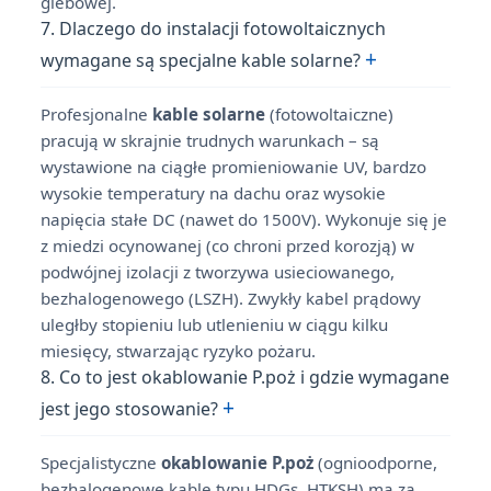
glebowej.
7. Dlaczego do instalacji fotowoltaicznych
+
wymagane są specjalne kable solarne?
Profesjonalne
kable solarne
(fotowoltaiczne)
pracują w skrajnie trudnych warunkach – są
wystawione na ciągłe promieniowanie UV, bardzo
wysokie temperatury na dachu oraz wysokie
napięcia stałe DC (nawet do 1500V). Wykonuje się je
z miedzi ocynowanej (co chroni przed korozją) w
podwójnej izolacji z tworzywa usieciowanego,
bezhalogenowego (LSZH). Zwykły kabel prądowy
uległby stopieniu lub utlenieniu w ciągu kilku
miesięcy, stwarzając ryzyko pożaru.
8. Co to jest okablowanie P.poż i gdzie wymagane
+
jest jego stosowanie?
Specjalistyczne
okablowanie P.poż
(ognioodporne,
bezhalogenowe kable typu HDGs, HTKSH) ma za