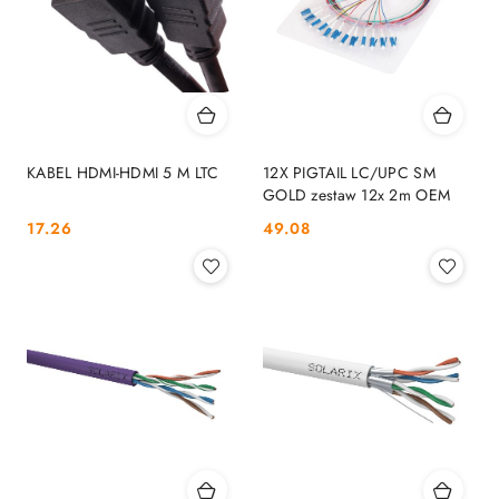
KABEL HDMI-HDMI 5 M LTC
12X PIGTAIL LC/UPC SM
GOLD zestaw 12x 2m OEM
Cena:
Cena:
17.26
49.08