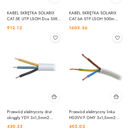
KABEL SKRĘTKA SOLARIX
KABEL SKRĘTKA SOLARIX
CAT.5E UTP LSOH Dca SXKD-
CAT.6A STP LSOH 500m
5E-UTP-LSOH box 500m
SOLARIX
Cena:
Cena:
912.12
1605.56
SOLARIX
Przewód elektryczny drut
Przewód elektryczny linka
okrągły YDY 3x1,5mm2
H03VV-F OMY 3x1,5mm2
450/750V MERCOR 100m
300V MERCOR 100m
Cena:
Cena:
430.32
402.02
MERCOR
MERCOR