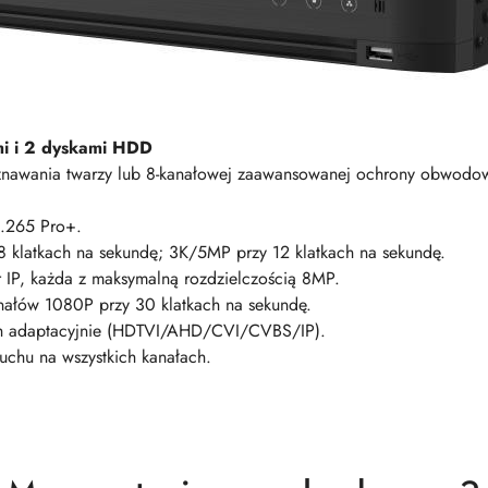
i i 2 dyskami HDD
nawania twarzy lub 8-kanałowej zaawansowanej ochrony obwodowe
H.265 Pro+.
 klatkach na sekundę; 3K/5MP przy 12 klatkach na sekundę.
IP, każda z maksymalną rozdzielczością 8MP.
ałów 1080P przy 30 klatkach na sekundę.
ch adaptacyjnie (HDTVI/AHD/CVI/CVBS/IP).
ruchu na wszystkich kanałach.