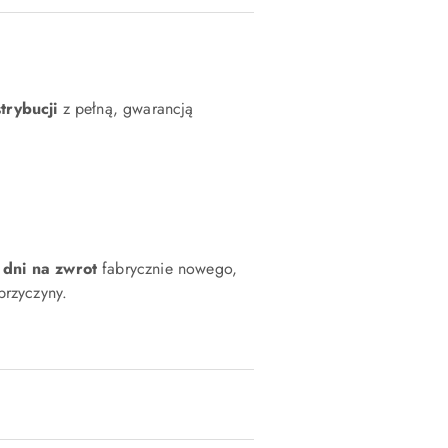
strybucji
z pełną, gwarancją
 dni na zwrot
fabrycznie nowego,
rzyczyny.