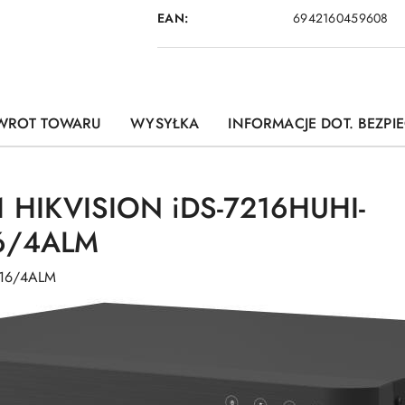
EAN:
6942160459608
WROT TOWARU
WYSYŁKA
INFORMACJE DOT. BEZP
 HIKVISION iDS-7216HUHI-
6/4ALM
+16/4ALM