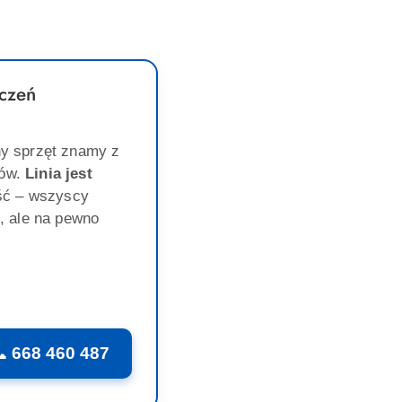
czeń
y sprzęt znamy z
gów.
Linia jest
ść – wszyscy
, ale na pewno
 668 460 487