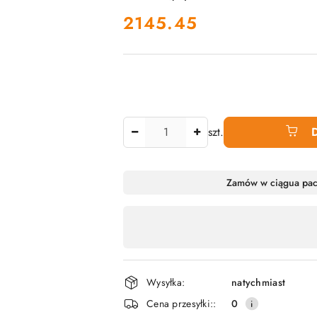
cena:
2145.45
Ilość
szt.
Dostępność
Zamów w ciągu
a pa
produktu
,
płatność
i
Wysyłka:
natychmiast
dostawa
Cena przesyłki::
0