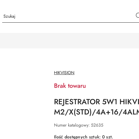
NAZWA
HIKVISION
PRODUCENTA:
Brak towaru
REJESTRATOR 5W1 HIKVI
M2/X(STD)/4A+16/4AL
Numer katalogowy:
52635
Ilość dostępnych sztuk:
0
szt.