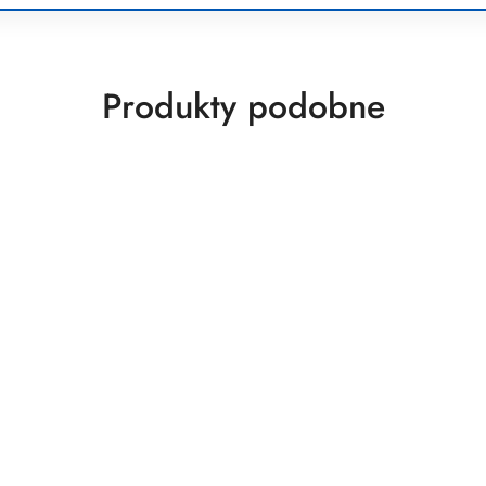
Produkty
Produkty podobne
o
statusie: