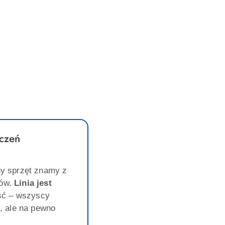
czeń
y sprzęt znamy z
gów.
Linia jest
ść – wszyscy
, ale na pewno