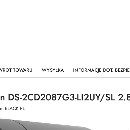
WROT TOWARU
WYSYŁKA
INFORMACJE DOT. BEZP
ion DS-2CD2087G3-LI2UY/SL 2
mm BLACK PL