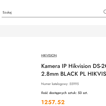
NAZWA
HIKVISION
PRODUCENTA:
Kamera IP Hikvision DS
2.8mm BLACK PL HIKVI
Numer katalogowy:
55995
Ilość dostępnych sztuk:
53
szt.
cena:
1257.52