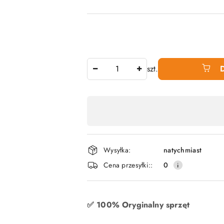
Ilość
szt.
Dostępność
produktu
,
płatność
Wysyłka:
natychmiast
i
Cena przesyłki::
0
dostawa
✅ 100% Oryginalny sprzęt