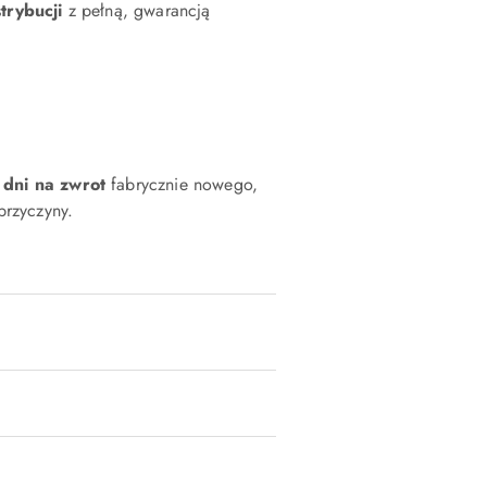
strybucji
z pełną, gwarancją
 dni na zwrot
fabrycznie nowego,
rzyczyny.