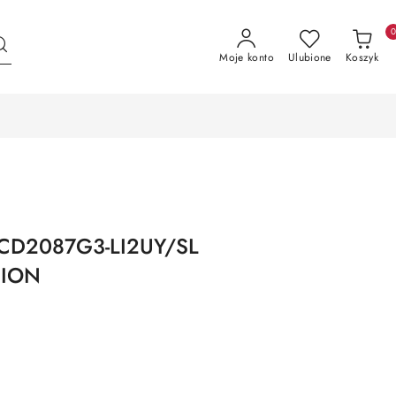
Moje konto
Ulubione
Koszyk
-2CD2087G3-LI2UY/SL
SION