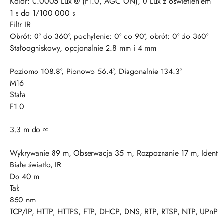
Kolor: 0.0005 Lux @ (F1.0, AGC ON), 0 Lux z oświetleniem
1 s do 1/100 000 s
Filtr IR
Obrót: 0° do 360°, pochylenie: 0° do 90°, obrót: 0° do 360°
Stałoogniskowy, opcjonalnie 2.8 mm i 4 mm
Poziomo 108.8°, Pionowo 56.4°, Diagonalnie 134.3°
M16
Stała
F1.0
3.3 m do ∞
Wykrywanie 89 m, Obserwacja 35 m, Rozpoznanie 17 m, Identy
Białe światło, IR
Do 40 m
Tak
850 nm
TCP/IP, HTTP, HTTPS, FTP, DHCP, DNS, RTP, RTSP, NTP, UPnP 