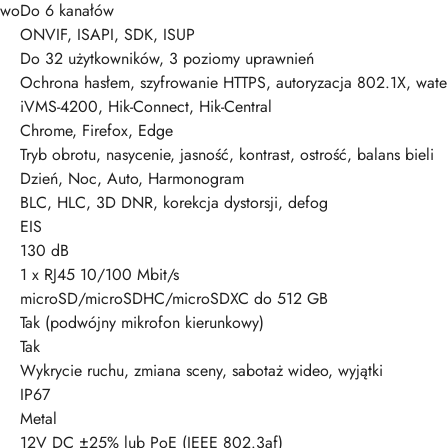
ywo
Do 6 kanałów
ONVIF, ISAPI, SDK, ISUP
Do 32 użytkowników, 3 poziomy uprawnień
Ochrona hasłem, szyfrowanie HTTPS, autoryzacja 802.1X, water
iVMS-4200, Hik-Connect, Hik-Central
Chrome, Firefox, Edge
Tryb obrotu, nasycenie, jasność, kontrast, ostrość, balans bieli
Dzień, Noc, Auto, Harmonogram
BLC, HLC, 3D DNR, korekcja dystorsji, defog
EIS
130 dB
1 x RJ45 10/100 Mbit/s
microSD/microSDHC/microSDXC do 512 GB
Tak (podwójny mikrofon kierunkowy)
Tak
Wykrycie ruchu, zmiana sceny, sabotaż wideo, wyjątki
IP67
Metal
12V DC ±25% lub PoE (IEEE 802.3af)