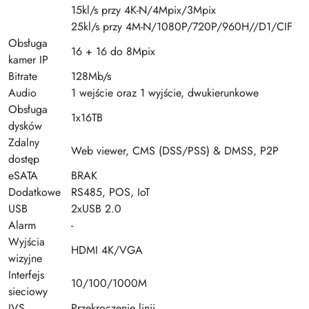
15kl/s przy 4K-N/4Mpix/3Mpix
25kl/s przy 4M-N/1080P/720P/960H//D1/CIF
Obsługa
16 + 16 do 8Mpix
kamer IP
Bitrate
128Mb/s
Audio
1 wejście oraz 1 wyjście, dwukierunkowe
Obsługa
1x16TB
dysków
Zdalny
Web viewer, CMS (DSS/PSS) & DMSS, P2P
dostęp
eSATA
BRAK
Dodatkowe
RS485, POS, IoT
USB
2xUSB 2.0
Alarm
-
Wyjścia
HDMI 4K/VGA
wizyjne
Interfejs
10/100/1000M
sieciowy
IVS
Przekroczenie linii