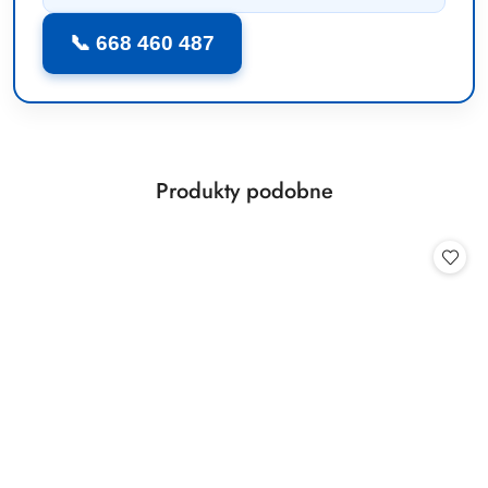
📞 668 460 487
Produkty
Produkty podobne
Pomiń karuzelę produktów
o
statusie: