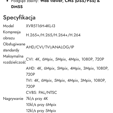
Podgląd zdalny:
Web viewer, CMS (DSS/PSS) &
DMSS
Specyfikacja
Model
XVR5116H-4KL-I3
Kompresja
H.265+/H.265/H.264+/H.264
obrazu
Obsługiwane
AHD/CVI/TVI/ANALOG/IP
standardy
Maksymalna
CVI: 4K, 6Mpix, 5Mpix, 4Mpix, 1080P, 720P
rozdzielczość
AHD: 4K, 6Mpix, 5Mpix, 4Mpix, 3Mpix, 1080P,
720P
TVI: 4K, 6Mpix, 5Mpix, 4Mpix, 3Mpix, 1080P,
720P
CVBS: PAL/NTSC
Nagrywanie
7kl/s przy 4K
10kl/s przy 6Mpix
12kl/s przy 5Mpix