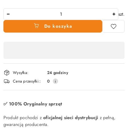
Ilość
szt.
Do koszyka
Dostępność
produktu
,
płatność
Wysyłka:
24 godziny
i
Cena przesyłki::
0
dostawa
✅ 100% Oryginalny sprzęt
Produkt pochodzi z
oficjalnej sieci dystrybucji
z pełną,
gwarancją producenta.