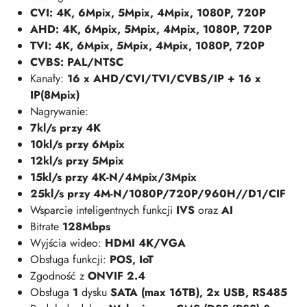
CVI: 4K, 6Mpix, 5Mpix, 4Mpix, 1080P, 720P
AHD: 4K, 6Mpix, 5Mpix, 4Mpix, 1080P, 720P
TVI: 4K, 6Mpix, 5Mpix, 4Mpix, 1080P, 720P
CVBS: PAL/NTSC
Kanały:
16 x AHD/CVI/TVI/CVBS/IP + 16 x
IP(8Mpix)
Nagrywanie:
7kl/s przy 4K
10kl/s przy 6Mpix
12kl/s przy 5Mpix
15kl/s przy 4K-N/4Mpix/3Mpix
25kl/s przy 4M-N/1080P/720P/960H//D1/CIF
Wsparcie inteligentnych funkcji
IVS
oraz
AI
Bitrate
128Mbps
Wyjścia wideo:
HDMI 4K/VGA
Obsługa funkcji:
POS, IoT
Zgodność z
ONVIF 2.4
Obsługa
1
dysku
SATA
(max 16TB), 2x USB, RS485