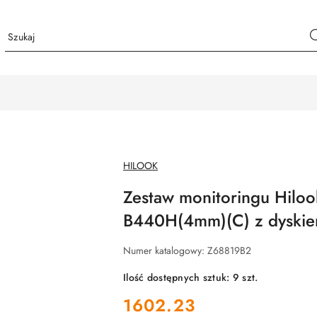
NAZWA
HILOOK
PRODUCENTA:
Zestaw monitoringu Hiloo
B440H(4mm)(C) z dyski
Numer katalogowy:
Z68819B2
Ilość dostępnych sztuk:
9
szt.
cena:
1602.23