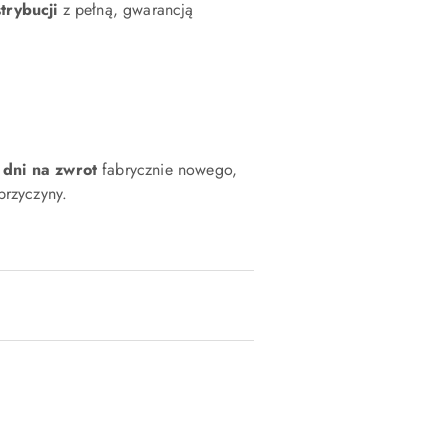
strybucji
z pełną, gwarancją
 dni na zwrot
fabrycznie nowego,
rzyczyny.