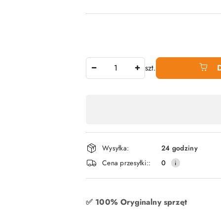
Ilość
szt.
Dostępność
produktu
,
płatność
Wysyłka:
24 godziny
i
Cena przesyłki::
0
dostawa
✅ 100% Oryginalny sprzęt