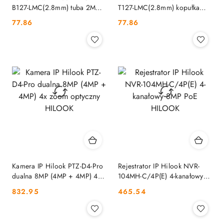
B127-LMC(2.8mm) tuba 2MP
T127-LMC(2.8mm) kopułka
Smart Hybrid Light 20m
2MP Smart Hybrid Light 20m
Cena:
Cena:
77.86
77.86
HILOOK
HILOOK
Kamera IP Hilook PTZ-D4-Pro
Rejestrator IP Hilook NVR-
dualna 8MP (4MP + 4MP) 4x
104MH-C/4P(E) 4-kanałowy
zoom optyczny HILOOK
8MP PoE HILOOK
Cena:
Cena:
832.95
465.54