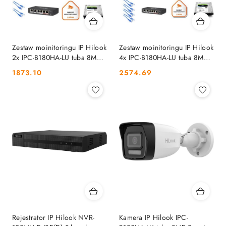
Zestaw moinitoringu IP Hilook
Zestaw moinitoringu IP Hilook
2x IPC-B180HA-LU tuba 8MP
4x IPC-B180HA-LU tuba 8MP
Smart-hybrid Light HILOOK
Smart-hybrid Light HILOOK
Cena:
Cena:
1873.10
2574.69
Rejestrator IP Hilook NVR-
Kamera IP Hilook IPC-