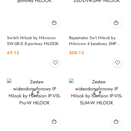
Switch Hilook by Hikvision
Rejestrator 5w1 Hilook by
SW-08-D 8-portowy HILOOK
Hikvision 4 kanałowy 2MP
SSD-DVR-2MP HILOOK
Cena:
Cena:
69.12
308.12