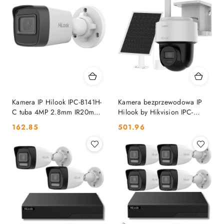
Kamera IP Hilook IPC-B141H-
Kamera bezprzewodowa IP
C tuba 4MP 2.8mm IR20m
Hilook by Hikvision IPC-
PoE HILOOK
CFSP4/4G-SIM(2.8mm)(EU)
Cena:
Cena:
162.85
501.96
HILOOK