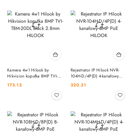
Kamera 4w1 Hilook by
Rejestrator IP Hilook NVR-
Hikvision kopułka 8MP TVI-
104H-D/4P(D) 4-kanałowy
T8M-20DL Black 2.8mm
5MP PoE HILOOK
Cena:
Cena:
173.12
320.31
HILOOK