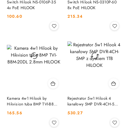
Switch Hilook NS-0106P-35
Switch Hilook NS-0310P-60
4x PoE HILOOK
8x PoE HILOOK
Cena:
Cena:
100.60
215.34
Kamera 4w1 Hilook by
Rejestrator 5w1 Hilook 4
Hikvision tuba 8MP TVI-B8M-
kanałowy 5MP DVR-4CH-5MP
20DL 2.8mm HILOOK
z dyskiem 1TB HILOOK
Cena:
Cena:
165.56
530.27