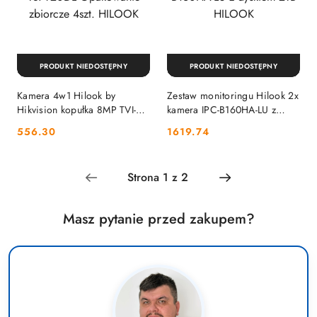
PRODUKT NIEDOSTĘPNY
PRODUKT NIEDOSTĘPNY
Kamera 4w1 Hilook by
Zestaw monitoringu Hilook 2x
Hikvision kopułka 8MP TVI-
kamera IPC-B160HA-LU z
T8M-20DL Opakowanie
dyskiem 2TB HILOOK
Cena:
Cena:
556.30
1619.74
zbiorcze 4szt. HILOOK
Masz pytanie przed zakupem?