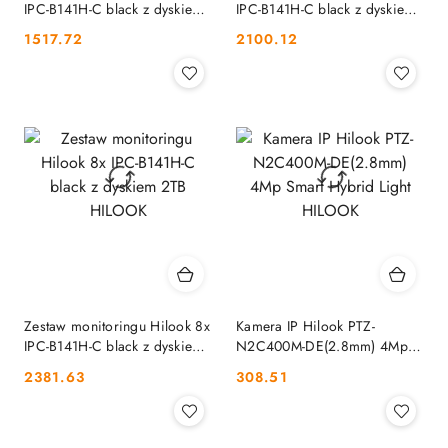
IPC-B141H-C black z dyskiem
IPC-B141H-C black z dyskiem
2TB HILOOK
2TB HILOOK
Cena:
Cena:
1517.72
2100.12
Zestaw monitoringu Hilook 8x
Kamera IP Hilook PTZ-
IPC-B141H-C black z dyskiem
N2C400M-DE(2.8mm) 4Mp
2TB HILOOK
Smart Hybrid Light HILOOK
Cena:
Cena:
2381.63
308.51