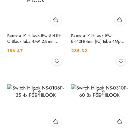
Kamera IP Hilook IPC-B141H-
Kamera IP Hilook IPC-
C Black tuba 4MP 2.8mm
B440H(4mm)(C) tuba 4Mp
IR20m PoE HILOOK
IR50m HILOOK
Cena:
Cena:
186.47
285.32