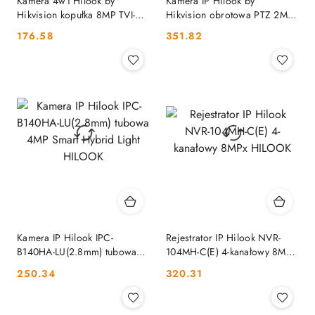
Kamera 4w1 Hilook by
Kamera IP Hilook by
Hikvision kopułka 8MP TVI-
Hikvision obrotowa PTZ 2MP
T8M-20DL 2.8mm HILOOK
PTZ-N2MP HILOOK
Cena:
Cena:
176.58
351.82
Kamera IP Hilook IPC-
Rejestrator IP Hilook NVR-
B140HA-LU(2.8mm) tubowa
104MH-C(E) 4-kanałowy 8MPx
4MP Smart Hybrid Light
HILOOK
Cena:
Cena:
250.34
320.31
HILOOK