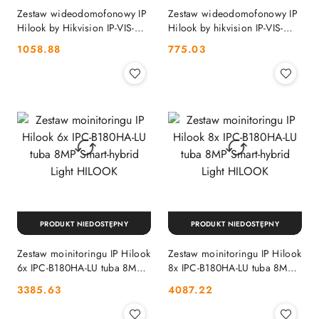
Zestaw wideodomofonowy IP
Zestaw wideodomofonowy IP
Hilook by Hikvision IP-VIS-
Hilook by hikvision IP-VIS-
Pro-W HILOOK
SLIM-W HILOOK
Cena:
Cena:
1058.88
775.03
PRODUKT NIEDOSTĘPNY
PRODUKT NIEDOSTĘPNY
Zestaw moinitoringu IP Hilook
Zestaw moinitoringu IP Hilook
6x IPC-B180HA-LU tuba 8MP
8x IPC-B180HA-LU tuba 8MP
Smart-hybrid Light HILOOK
Smart-hybrid Light HILOOK
Cena:
Cena:
3385.63
4087.22