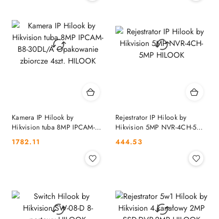
Kamera IP Hilook by
Rejestrator IP Hilook by
Hikvision tuba 8MP IPCAM-
Hikvision 5MP NVR-4CH-5MP
B8-30DL/A Opakowanie
HILOOK
Cena:
Cena:
1782.11
444.53
zbiorcze 4szt. HILOOK