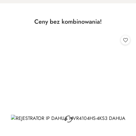
Produkty
Ceny bez kombinowania!
Pomiń karuzelę produktów
o
statusie: