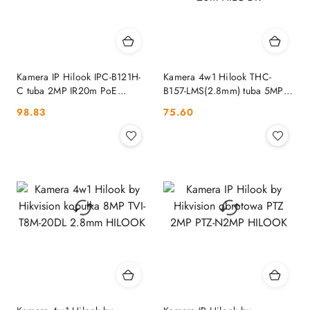
Kamera IP Hilook IPC-B121H-
Kamera 4w1 Hilook THC-
C tuba 2MP IR20m PoE
B157-LMS(2.8mm) tuba 5MP
HILOOK
Smart Hybrid Light 20m
Cena:
Cena:
98.83
75.60
HILOOK