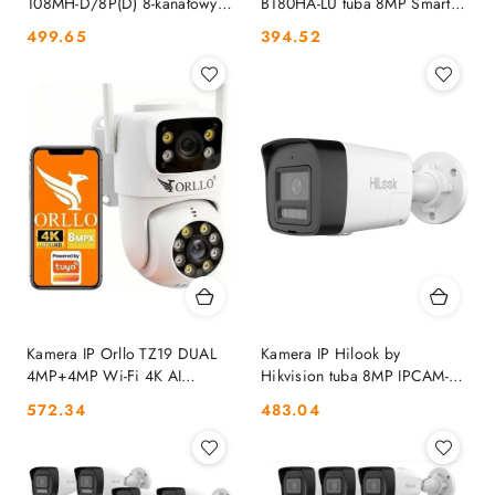
108MH-D/8P(D) 8-kanałowy
B180HA-LU tuba 8MP Smart-
5MP PoE HILOOK
hybrid Light HILOOK
Cena:
Cena:
499.65
394.52
Kamera IP Orllo TZ19 DUAL
Kamera IP Hilook by
4MP+4MP Wi-Fi 4K AI
Hikvision tuba 8MP IPCAM-
HILOOK
B8-30DL/A HILOOK
Cena:
Cena:
572.34
483.04