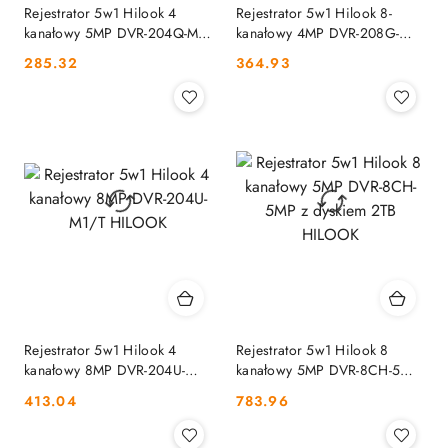
Rejestrator 5w1 Hilook 4
Rejestrator 5w1 Hilook 8-
kanałowy 5MP DVR-204Q-M1
kanałowy 4MP DVR-208G-
(E) HILOOK
M1/T HILOOK
Cena:
Cena:
285.32
364.93
Rejestrator 5w1 Hilook 4
Rejestrator 5w1 Hilook 8
kanałowy 8MP DVR-204U-
kanałowy 5MP DVR-8CH-5MP
M1/T HILOOK
z dyskiem 2TB HILOOK
Cena:
Cena:
413.04
783.96