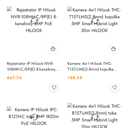
Rejestrator IP Hilook NVR-
Kamera 4w1 Hilook THC-
108MH-C/8P(E) 8-kanałowy
T157-LMS(2.8mm) kopułka
8MP PoE HILOOK
5MP Smart Hybrid Light 30m
Cena:
Cena:
667.76
158.35
HILOOK