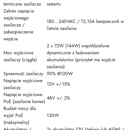
termiczne zasilacza
restartu
Zakres napięcia
wejściowego
180...240VAC / T3,15A bezpiecznik w
zasilacza /
listwie zasilania
zabezpieczenie
wejścia
2 x 72W (144W) współdzielone
Moc wyjściowa
dynamicznie z ładowaniem
zasilaczy (ciągła)
akumulatorów (priorytet ma wyjście
zasilania)
Sprawność zasilaczy
90% @120W
Napięcie wyjściowe
12V +/-15%
zasilaczy
Napięcie wyjściowe
48V +/- 2%
PoE (zasilanie kamer)
Budżet mocy dla
wyjść PoE
130W
(maksymalny)
Akumulatory /
2x akumulator 12V (żelowy lub AGM) /