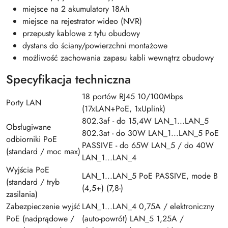
miejsce na 2 akumulatory 18Ah
miejsce na rejestrator wideo (NVR)
przepusty kablowe z tyłu obudowy
dystans do ściany/powierzchni montażowe
możliwość zachowania zapasu kabli wewnątrz obudowy
Specyfikacja techniczna
18 portów RJ45 10/100Mbps
Porty LAN
(17xLAN+PoE, 1xUplink)
802.3af - do 15,4W LAN_1...LAN_5
Obsługiwane
802.3at - do 30W LAN_1...LAN_5 PoE
odbiorniki PoE
PASSIVE - do 65W LAN_5 / do 40W
(standard / moc max)
LAN_1...LAN_4
Wyjścia PoE
LAN_1...LAN_5 PoE PASSIVE, mode B
(standard / tryb
(4,5+) (7,8-)
zasilania)
Zabezpieczenie wyjść
LAN_1...LAN_4 0,75A / elektroniczny
PoE (nadprądowe /
(auto-powrót) LAN_5 1,25A /