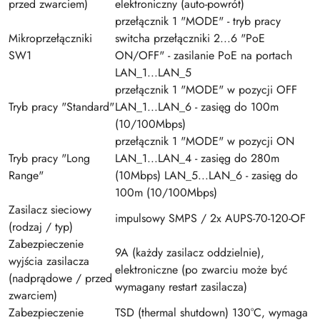
przed zwarciem)
elektroniczny (auto-powrót)
przełącznik 1 "MODE" - tryb pracy
Mikroprzełączniki
switcha przełączniki 2...6 "PoE
SW1
ON/OFF" - zasilanie PoE na portach
LAN_1...LAN_5
przełącznik 1 "MODE" w pozycji OFF
Tryb pracy "Standard"
LAN_1...LAN_6 - zasięg do 100m
(10/100Mbps)
przełącznik 1 "MODE" w pozycji ON
Tryb pracy "Long
LAN_1...LAN_4 - zasięg do 280m
Range"
(10Mbps) LAN_5...LAN_6 - zasięg do
100m (10/100Mbps)
Zasilacz sieciowy
impulsowy SMPS / 2x AUPS-70-120-OF
(rodzaj / typ)
Zabezpieczenie
9A (każdy zasilacz oddzielnie),
wyjścia zasilacza
elektroniczne (po zwarciu może być
(nadprądowe / przed
wymagany restart zasilacza)
zwarciem)
Zabezpieczenie
TSD (thermal shutdown) 130°C, wymaga