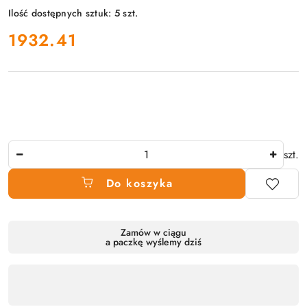
Ilość dostępnych sztuk:
5
szt.
cena:
1932.41
Ilość
szt.
Do koszyka
Dostępność
Zamów w ciągu
a paczkę wyślemy dziś
produktu
,
płatność
i