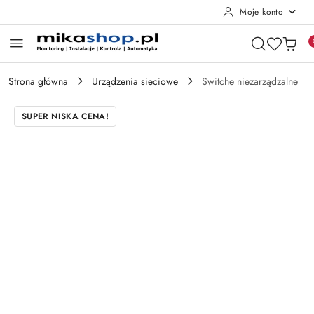
Moje konto
Przejdź do treści głównej
Przejdź do wyszukiwarki
Przejdź do moje konto
Przejdź do menu głównego
Przejdź do opisu produktu
Przejdź do stopki
Strona główna
Urządzenia sieciowe
Switche niezarządzalne
SUPER NISKA CENA!