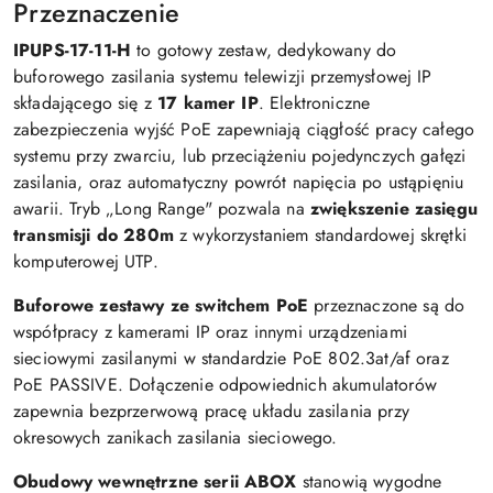
Przeznaczenie
IPUPS-17-11-H
to gotowy zestaw, dedykowany do
buforowego zasilania systemu telewizji przemysłowej IP
składającego się z
17 kamer IP
. Elektroniczne
zabezpieczenia wyjść PoE zapewniają ciągłość pracy całego
systemu przy zwarciu, lub przeciążeniu pojedynczych gałęzi
zasilania, oraz automatyczny powrót napięcia po ustąpięniu
awarii. Tryb „Long Range" pozwala na
zwiększenie zasięgu
transmisji do 280m
z wykorzystaniem standardowej skrętki
komputerowej UTP.
Buforowe zestawy ze switchem PoE
przeznaczone są do
współpracy z kamerami IP oraz innymi urządzeniami
sieciowymi zasilanymi w standardzie PoE 802.3at/af oraz
PoE PASSIVE. Dołączenie odpowiednich akumulatorów
zapewnia bezprzerwową pracę układu zasilania przy
okresowych zanikach zasilania sieciowego.
Obudowy wewnętrzne serii ABOX
stanowią wygodne