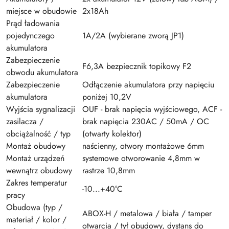
miejsce w obudowie
2x18Ah
Prąd ładowania
pojedynczego
1A/2A (wybierane zworą JP1)
akumulatora
Zabezpieczenie
F6,3A bezpiecznik topikowy F2
obwodu akumulatora
Zabezpieczenie
Odłączenie akumulatora przy napięciu
akumulatora
poniżej 10,2V
Wyjścia sygnalizacji
OUF - brak napięcia wyjściowego, ACF -
zasilacza /
brak napięcia 230AC / 50mA / OC
obciążalność / typ
(otwarty kolektor)
Montaż obudowy
naścienny, otwory montażowe 6mm
Montaż urządzeń
systemowe otworowanie 4,8mm w
wewnątrz obudowy
rastrze 10,8mm
Zakres temperatur
-10...+40°C
pracy
Obudowa (typ /
ABOX-H / metalowa / biała / tamper
materiał / kolor /
otwarcia / tył obudowy, dystans do