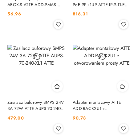
ABOX-S ATTE ADD-PMAS
PoE 9P+1UP ATTE IP-9-11-E
ATTE
ATTE
Cena:
Cena:
56.96
816.31
Zasilacz buforowy SMPS 24V
Adapter montażowy ATTE
3A 72W ATTE AUPS-70-240-
ADD-RACK2U1 z
XL1 ATTE
otworowaniem prosty ATTE
Cena:
Cena:
479.00
90.78