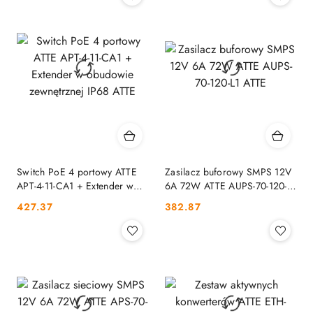
Switch PoE 4 portowy ATTE
Zasilacz buforowy SMPS 12V
APT-4-11-CA1 + Extender w
6A 72W ATTE AUPS-70-120-L1
obudowie zewnętrznej IP68
ATTE
Cena:
Cena:
427.37
382.87
ATTE