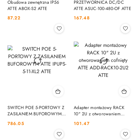
Obudowa zewnętrzna IP56
PRZETWORNICA DC/DC
ATTE ABOX-S2 ATTE
ATTE ASUC-100-480-OF ATTE
Cena:
Cena:
87.22
167.48
SWITCH POE 5-PORTOWY Z
Adapter montażowy RACK
ZASILANIEM BUFOROWYM
10" 2U z otworowaniem
ATTE IPUPS-5-11-XL2 ATTE
cofnięty ATTE ADD-RACK10-
Cena:
Cena:
786.05
101.47
2U2 ATTE