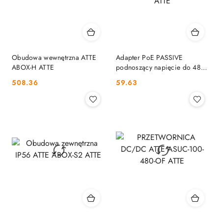
Obudowa wewnętrzna ATTE
Adapter PoE PASSIVE
ABOX-H ATTE
podnoszący napięcie do 48V
ATTE ASUC-15-482-HS ATTE
Cena:
Cena:
508.36
59.63