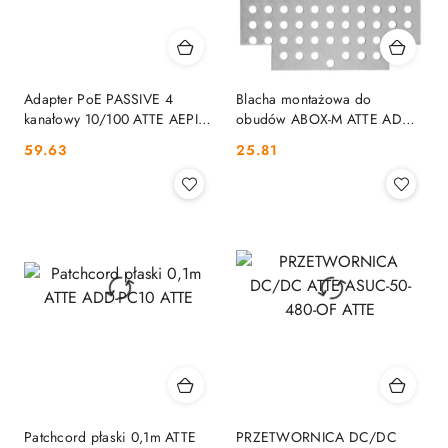
Adapter PoE PASSIVE 4
Blacha montażowa do
kanałowy 10/100 ATTE AEPI-
obudów ABOX-M ATTE ADD-
4-10-OF ATTE
MPM ATTE
Cena:
Cena:
59.63
25.81
Patchcord płaski 0,1m ATTE
PRZETWORNICA DC/DC