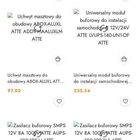
Uchwyt masztowy do
Uniwersalny moduł buforowy
obudowy ABOX-ALUXL ATTE
do instalacji samochodowej
ADD-PMAALUXLM ATTE
12V/24V ATTE LVUPS-140-
Cena:
Cena:
97.02
233.34
UN1-OF ATTE