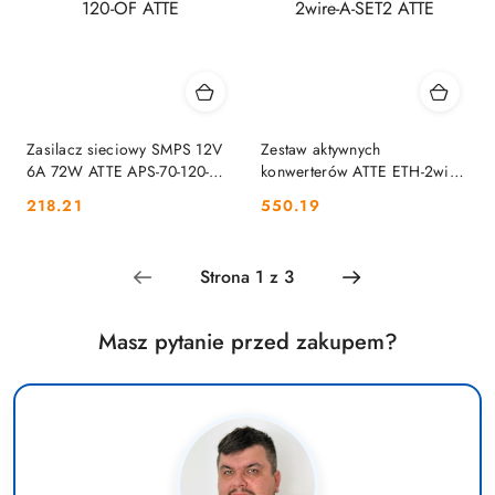
Zasilacz sieciowy SMPS 12V
Zestaw aktywnych
6A 72W ATTE APS-70-120-OF
konwerterów ATTE ETH-2wire-
ATTE
A-SET2 ATTE
Cena:
Cena:
218.21
550.19
Masz pytanie przed zakupem?