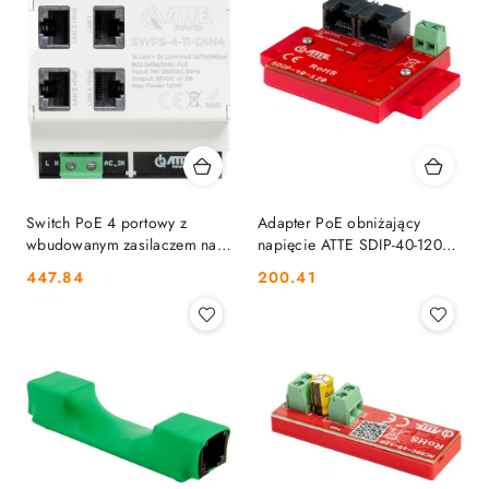
Switch PoE 4 portowy z
Adapter PoE obniżający
wbudowanym zasilaczem na
napięcie ATTE SDIP-40-120
szynę TH35 ATTE SWPS-4-11-
ATTE
Cena:
Cena:
447.84
200.41
DIN4 ATTE