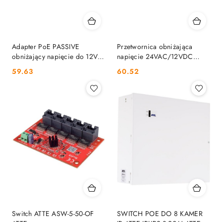
Adapter PoE PASSIVE
Przetwornica obniżająca
obniżający napięcie do 12V
napięcie 24VAC/12VDC
ATTE ASDC-12-120-HS ATTE
ACSDC-15-120 ATTE
Cena:
Cena:
59.63
60.52
Switch ATTE ASW-5-50-OF
SWITCH POE DO 8 KAMER