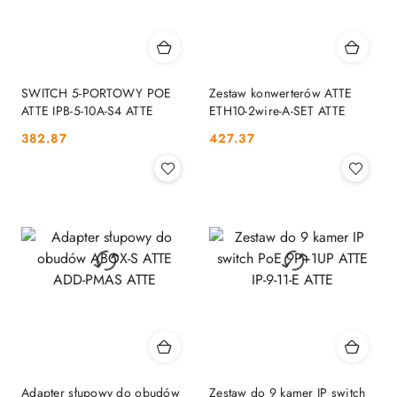
SWITCH 5-PORTOWY POE
Zestaw konwerterów ATTE
ATTE IPB-5-10A-S4 ATTE
ETH10-2wire-A-SET ATTE
Cena:
Cena:
382.87
427.37
Adapter słupowy do obudów
Zestaw do 9 kamer IP switch