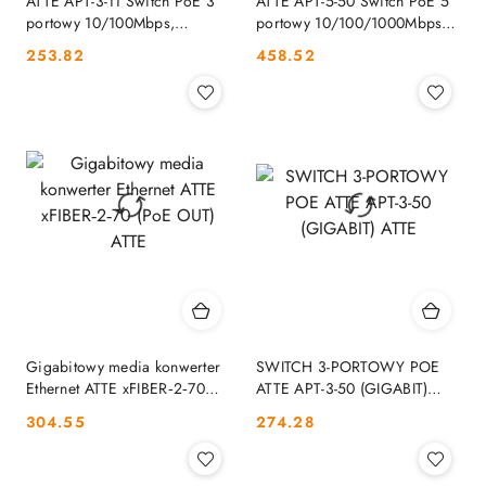
ATTE APT-3-11 Switch PoE 3
ATTE APT-5-50 Switch PoE 5
portowy 10/100Mbps,
portowy 10/100/1000Mbps,
extender ATTE
extender ATTE
Cena:
Cena:
253.82
458.52
Gigabitowy media konwerter
SWITCH 3-PORTOWY POE
Ethernet ATTE xFIBER‑2‑70
ATTE APT-3-50 (GIGABIT)
(PoE OUT) ATTE
ATTE
Cena:
Cena:
304.55
274.28