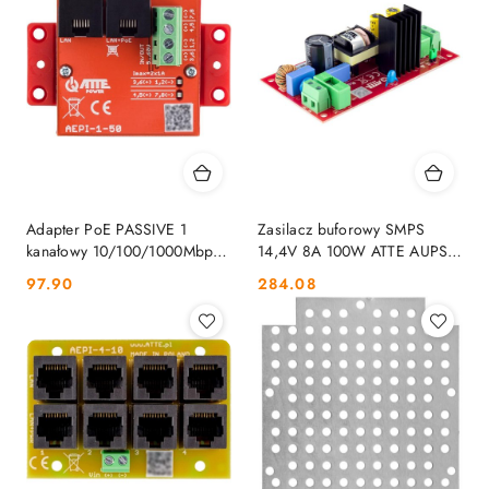
Adapter PoE PASSIVE 1
Zasilacz buforowy SMPS
kanałowy 10/100/1000Mbps
14,4V 8A 100W ATTE AUPS-
ATTE AEPI-1-50 ATTE
100-122-OF ATTE
Cena:
Cena:
97.90
284.08