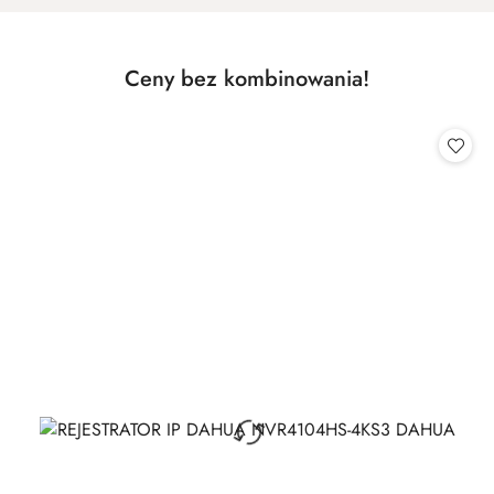
Produkty
Ceny bez kombinowania!
Pomiń karuzelę produktów
o
statusie: