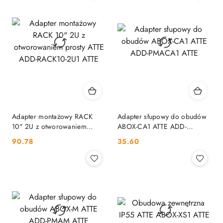
Adapter montażowy RACK
Adapter słupowy do obudów
10" 2U z otworowaniem
ABOX-CA1 ATTE ADD-
prosty ATTE ADD-RACK10-
PMACA1 ATTE
Cena:
Cena:
90.78
35.60
2U1 ATTE