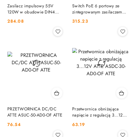
Zasilacz impulsowy 55V
Switch PoE 6 portowy ze
120W w obudowie DIN4
zintegrowanym zasilaczem
ATTE APS-120-550-DIN4 ATTE
ATTE IPB-5-10A-OF ATTE
Cena:
Cena:
284.08
315.23
PRZETWORNICA DC/DC
Przetwornica obniżająca
ATTE ASUC-50-AD0-OF ATTE
napięcie z regulacją 3...12V
ATTE ASDC-30-AD0-OF ATTE
Cena:
Cena:
76.54
63.19