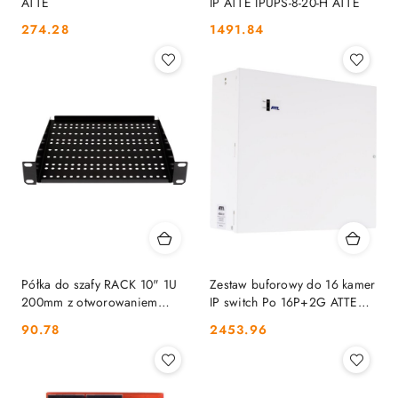
ATTE
IP ATTE IPUPS-8-20-H ATTE
Cena:
Cena:
274.28
1491.84
Półka do szafy RACK 10" 1U
Zestaw buforowy do 16 kamer
200mm z otworowaniem
IP switch Po 16P+2G ATTE
(ADD-RACK10-1PU1) ATTE
IPUPS-16-20-H ATTE
Cena:
Cena:
90.78
2453.96