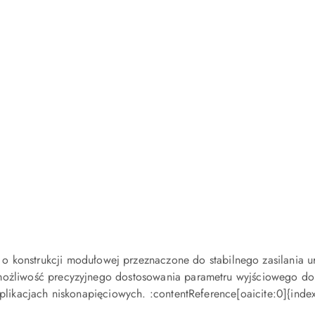
promocją:
promocją:
 konstrukcji modułowej przeznaczone do stabilnego zasilania ur
możliwość precyzyjnego dostosowania parametru wyjściowego do
aplikacjach niskonapięciowych. :contentReference[oaicite:0]{inde