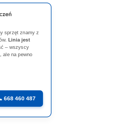
czeń
y sprzęt znamy z
gów.
Linia jest
ść – wszyscy
, ale na pewno
 668 460 487