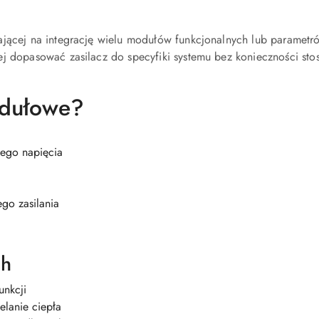
jącej na integrację wielu modułów funkcjonalnych lub parametró
j dopasować zasilacz do specyfiki systemu bez konieczności sto
odułowe?
nego napięcia
go zasilania
ch
unkcji
ielanie ciepła