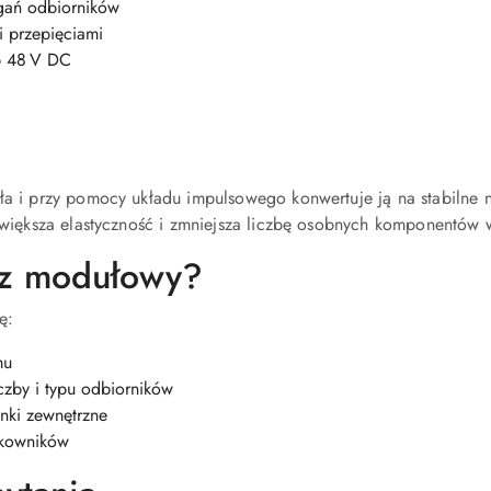
ań odbiorników
 przepięciami
ub 48 V DC
ła i przy pomocy układu impulsowego konwertuje ją na stabilne 
zwiększa elastyczność i zmniejsza liczbę osobnych komponentów w 
cz modułowy?
ę:
mu
czby i typu odbiorników
nki zewnętrzne
tkowników