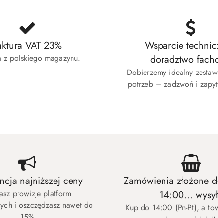
aktura VAT 23%
Wsparcie technic
 z polskiego magazynu.
doradztwo fach
Dobierzemy idealny zesta
potrzeb – zadzwoń i zapyt
cja najniższej ceny
Zamówienia złożone d
asz prowizje platform
14:00... wysy
ych i oszczędzasz nawet do
Kup do 14:00 (Pn-Pt), a to
15%