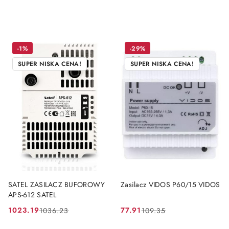
-1%
-29%
SUPER NISKA CENA!
SUPER NISKA CENA!
DO KOSZYKA
DO KOSZYKA
SATEL ZASILACZ BUFOROWY
Zasilacz VIDOS P60/15 VIDOS
APS-612 SATEL
1023.19
77.91
1036.23
109.35
Cena
Cena
Cena
Cena
promocyjna:
przed
promocyjna:
przed