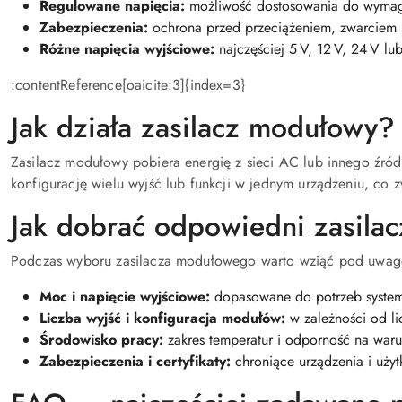
Regulowane napięcia:
możliwość dostosowania do wymag
Zabezpieczenia:
ochrona przed przeciążeniem, zwarciem i
Różne napięcia wyjściowe:
najczęściej 5 V, 12 V, 24 V l
:contentReference[oaicite:3]{index=3}
Jak działa zasilacz modułowy?
Zasilacz modułowy pobiera energię z sieci AC lub innego źród
konfigurację wielu wyjść lub funkcji w jednym urządzeniu, co 
Jak dobrać odpowiedni zasila
Podczas wyboru zasilacza modułowego warto wziąć pod uwag
Moc i napięcie wyjściowe:
dopasowane do potrzeb syste
Liczba wyjść i konfiguracja modułów:
w zależności od li
Środowisko pracy:
zakres temperatur i odporność na waru
Zabezpieczenia i certyfikaty:
chroniące urządzenia i uży