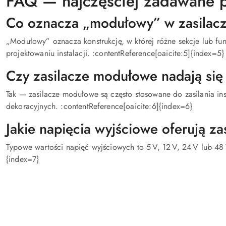
FAQ — najczęściej zadawane p
Co oznacza „modułowy” w zasila
„Modułowy” oznacza konstrukcję, w której różne sekcje lub f
projektowaniu instalacji. :contentReference[oaicite:5]{index=5}
Czy zasilacze modułowe nadają się
Tak — zasilacze modułowe są często stosowane do zasilania ins
dekoracyjnych. :contentReference[oaicite:6]{index=6}
Jakie napięcia wyjściowe oferują z
Typowe wartości napięć wyjściowych to 5 V, 12 V, 24 V lub 48 
{index=7}