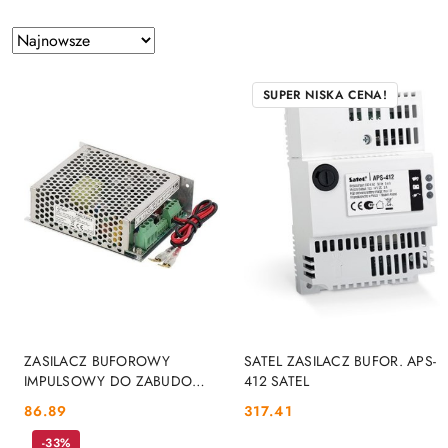
Zastosowano
Sortuj
według
sortowanie:
Najnowsze.
SUPER NISKA CENA!
DO KOSZYKA
DO KOSZYKA
ZASILACZ BUFOROWY
SATEL ZASILACZ BUFOR. APS-
IMPULSOWY DO ZABUDOWY
412 SATEL
GRADE 2 V PSG2-12V3A
86.89
317.41
Cena:
Cena:
PULSAR
-33%