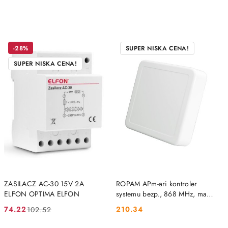
-28%
SUPER NISKA CENA!
SUPER NISKA CENA!
DO KOSZYKA
DO KOSZYKA
ZASILACZ AC-30 15V 2A
ROPAM APm-ari kontroler
ELFON OPTIMA ELFON
systemu bezp., 868 MHz, mag.
RopamNET, obudowa
74.22
210.34
102.52
Cena
Cena
Cena:
natynkowa biała, kompatybil
ROPAM
promocyjna:
przed