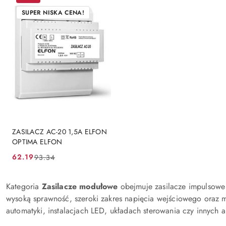
SUPER NISKA CENA!
PRODUKT NIEDOSTĘPNY
ZASILACZ AC-20 1,5A ELFON
OPTIMA ELFON
62.19
93.34
Cena
Cena
promocyjna:
przed
Kategoria
promocją:
Zasilacze modułowe
obejmuje zasilacze impulsowe o
wysoką sprawność, szeroki zakres napięcia wejściowego oraz 
automatyki, instalacjach LED, układach sterowania czy innych 