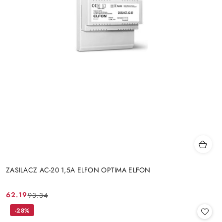
ZASILACZ AC-20 1,5A ELFON OPTIMA ELFON
62.19
93.34
Cena
Cena
promocyjna:
przed
-28%