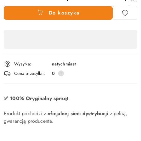
Do koszyka
Dostępność
produktu
,
płatność
Wysyłka:
natychmiast
i
Cena przesyłki::
0
dostawa
✅ 100% Oryginalny sprzęt
Produkt pochodzi z
oficjalnej sieci dystrybucji
z pełną,
gwarancją producenta.