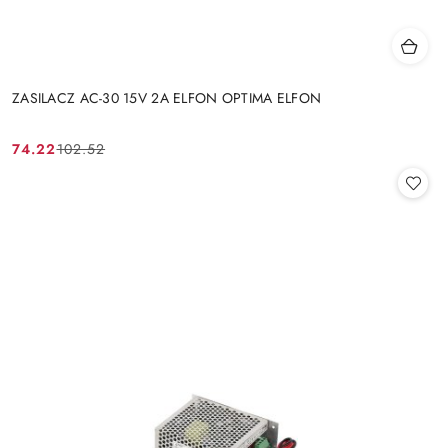
ZASILACZ AC-30 15V 2A ELFON OPTIMA ELFON
74.22
102.52
Cena
Cena
promocyjna:
przed
promocją: