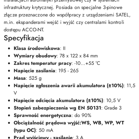
infrastruktury krytycznej. Posiada on specjalne 3-pinowe
złącze przeznaczone do współpracy z urządzeniami SATEL,
m.in. ekspanderami wejść i wyjść czy centralami kontroli
dostępu ACCO-NT.
Specyfikacja
Klasa środowiskowa
: II
Wymiary obudowy
: 78 x 122 x 84 mm
Zakres temperatur pracy
: -10...+55 °C
Napięcie zasilania
: 195 - 265
Masa
: 525 g
Napięcie zgłoszenia awarii akumulatora (±10%)
: 11,5
V
Napięcie odcięcia akumulatora (±10%)
: 10,5 V
Stopień zabezpieczenia wg EN 50131
: Grade 3
Sprawność energetyczna
: do 90%
Obciążalność prądowa wyjść:WS, WB, WP, WT
(typu OC)
: 50 mA
Prąd wyjściowy - zasilanie
: 3 A