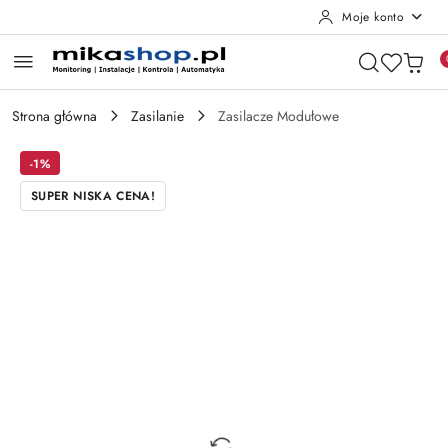
Moje konto
Przejdź do treści głównej
Przejdź do wyszukiwarki
Przejdź do moje konto
Przejdź do menu głównego
Przejdź do opisu produktu
Przejdź do stopki
Strona główna
Zasilanie
Zasilacze Modułowe
-1%
SUPER NISKA CENA!