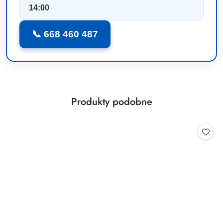
14:00
📞 668 460 487
Produkty
Produkty podobne
Pomiń karuzelę produktów
o
statusie: