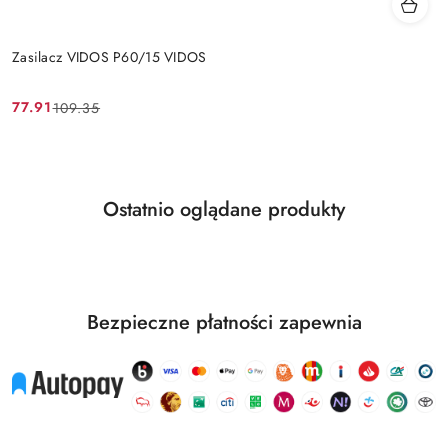
Zasilacz VIDOS P60/15 VIDOS
77.91
109.35
Cena
Cena
promocyjna:
przed
promocją:
Produkty
Ostatnio oglądane produkty
Pomiń karuzelę produktów
o
statusie:
Bezpieczne płatności zapewnia