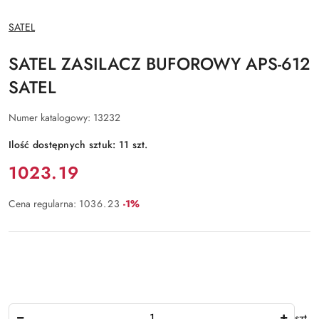
NAZWA
SATEL
PRODUCENTA:
SATEL ZASILACZ BUFOROWY APS-612
SATEL
Numer katalogowy:
13232
Ilość dostępnych sztuk:
11
szt.
Cena:
1023.19
Rabat:
Cena regularna:
1036.23
-1%
Ilość
szt.