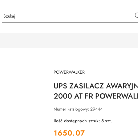
NAZWA
POWERWALKER
PRODUCENTA:
UPS ZASILACZ AWARYJNY
2000 AT FR POWERWAL
Numer katalogowy:
29444
Ilość dostępnych sztuk:
8
szt.
cena:
1650.07