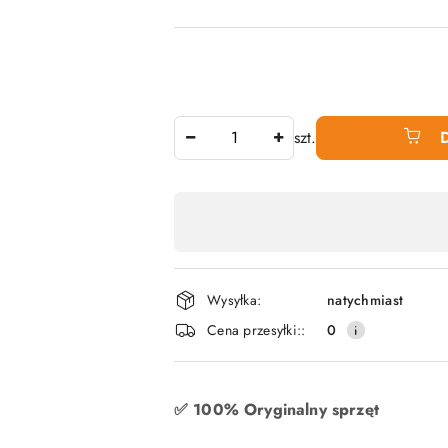
Ilość
szt.
Dostępność
produktu
,
płatność
Wysyłka:
natychmiast
i
Cena przesyłki::
0
dostawa
✅ 100% Oryginalny sprzęt