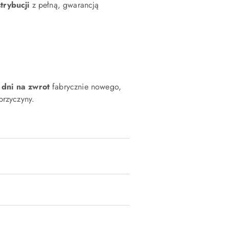
strybucji
z pełną, gwarancją
 dni na zwrot
fabrycznie nowego,
rzyczyny.