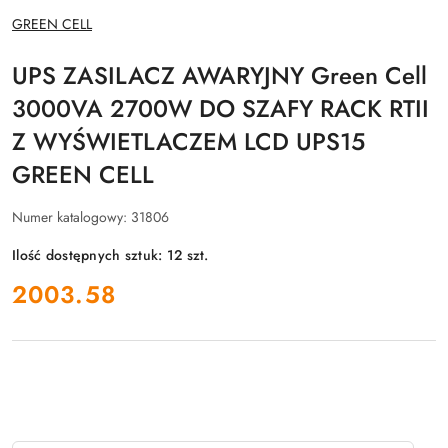
NAZWA
GREEN CELL
PRODUCENTA:
UPS ZASILACZ AWARYJNY Green Cell
3000VA 2700W DO SZAFY RACK RTII
Z WYŚWIETLACZEM LCD UPS15
GREEN CELL
Numer katalogowy:
31806
Ilość dostępnych sztuk:
12
szt.
cena:
2003.58