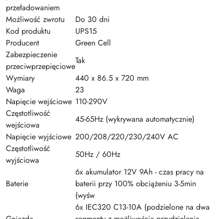
przeładowaniem
Możliwość zwrotu
Do 30 dni
Kod produktu
UPS15
Producent
Green Cell
Zabezpieczenie
Tak
przeciwprzepięciowe
Wymiary
440 x 86.5 x 720 mm
Waga
23
Napięcie wejściowe
110-290V
Częstotliwość
45-65Hz (wykrywana automatycznie)
wejściowa
Napięcie wyjściowe
200/208/220/230/240V AC
Częstotliwość
50Hz / 60Hz
wyjściowa
6x akumulator 12V 9Ah - czas pracy na
Baterie
baterii przy 100% obciążeniu 3-5min
(wyśw
6x IEC320 C13-10A (podzielone na dwa
Gniazda
segmenty z możliwością przydzielenia