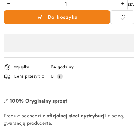
Ilość
szt.
Do koszyka
Dostępność
produktu
,
płatność
Wysyłka:
24 godziny
i
Cena przesyłki::
0
dostawa
✅ 100% Oryginalny sprzęt
Produkt pochodzi z
oficjalnej sieci dystrybucji
z pełną,
gwarancją producenta.