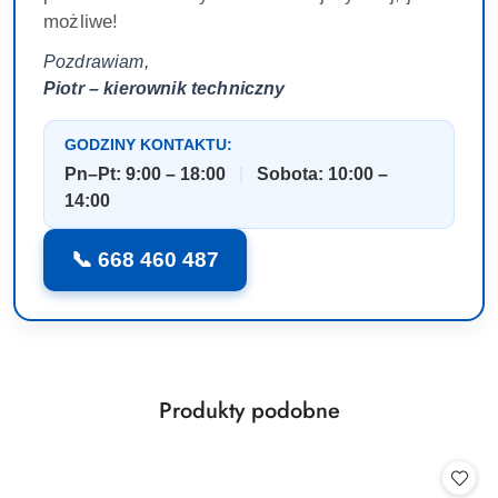
możliwe!
Pozdrawiam,
Piotr – kierownik techniczny
GODZINY KONTAKTU:
Pn–Pt: 9:00 – 18:00
|
Sobota: 10:00 –
14:00
📞 668 460 487
Produkty
Produkty podobne
Pomiń karuzelę produktów
o
statusie: