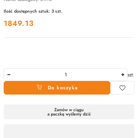
Ilość dostępnych sztuk:
3
szt.
cena:
1849.13
Ilość
szt.
Do koszyka
Dostępność
Zamów w ciągu
a paczkę wyślemy dziś
produktu
,
płatność