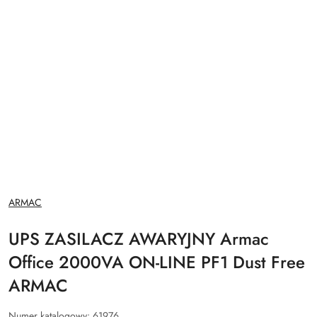
NAZWA
ARMAC
PRODUCENTA:
UPS ZASILACZ AWARYJNY Armac
Office 2000VA ON-LINE PF1 Dust Free
ARMAC
Numer katalogowy:
61976