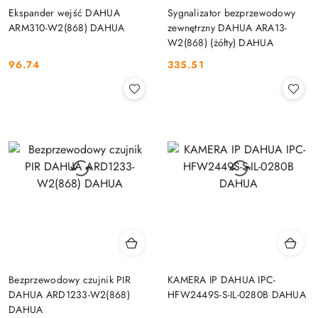
Ekspander wejść DAHUA
Sygnalizator bezprzewodowy
ARM310-W2(868) DAHUA
zewnętrzny DAHUA ARA13-
W2(868) (żółty) DAHUA
96.74
335.51
Cena:
Cena:
Bezprzewodowy czujnik PIR
KAMERA IP DAHUA IPC-
DAHUA ARD1233-W2(868)
HFW2449S-S-IL-0280B DAHUA
DAHUA