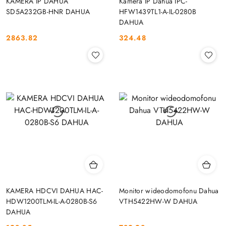
KAMERA IP DAHUA
Kamera IP Dahua IPC-
SD5A232GB-HNR DAHUA
HFW1439TL1-A-IL-0280B
DAHUA
2863.82
324.48
Cena:
Cena:
KAMERA HDCVI DAHUA HAC-
Monitor wideodomofonu Dahua
HDW1200TLM-IL-A-0280B-S6
VTH5422HW-W DAHUA
DAHUA