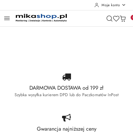
Moje konto
Przejdź do treści głównej
Przejdź do wyszukiwarki
Przejdź do moje konto
Przejdź do menu głównego
Przejdź do stopki
Pomiń karuzelę promocyjną
Wyprzedaż Dahua
Wyprzedaż Hikvision
Wyprzedaż Dahua
Wyprzedaż Hikvision
DARMOWA DOSTAWA od 199 zł
Szybka wysyłka kurierem DPD lub do Paczkomatów InPost
Gwarancja najniższej ceny