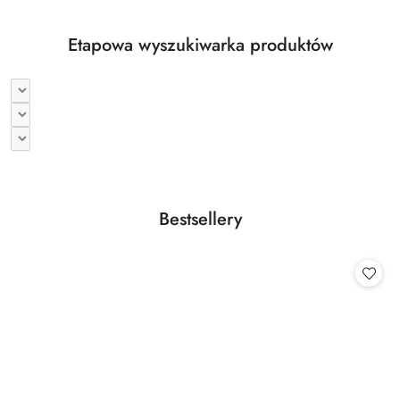
Etapowa wyszukiwarka produktów
Produkty
Bestsellery
Pomiń karuzelę produktów
o
statusie: