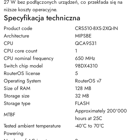
27 W bez podłączonych urządzeń, co przekłada się na
niższe koszty operacyjne.
Specyfikacja techniczna
Product code
CRS510-8XS-2XQ-IN
Architecture
MIPSBE
CPU
QCA9531
CPU core count
1
CPU nominal frequency
650 MHz
Switch chip model
98DX4310
RouterOS license
5
Operating System
RouterOS v7
Size of RAM
128 MB
Storage size
32 MB
Storage type
FLASH
Approximately 200'000
MTBF
hours at 25C
Tested ambient temperature
-40°C to 70°C
Powering