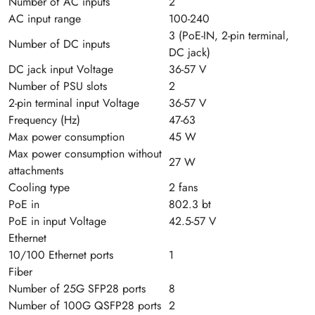
Number of AC inputs
2
AC input range
100-240
3 (PoE-IN, 2-pin terminal,
Number of DC inputs
DC jack)
DC jack input Voltage
36-57 V
Number of PSU slots
2
2-pin terminal input Voltage
36-57 V
Frequency (Hz)
47-63
Max power consumption
45 W
Max power consumption without
27 W
attachments
Cooling type
2 fans
PoE in
802.3 bt
PoE in input Voltage
42.5-57 V
Ethernet
10/100 Ethernet ports
1
Fiber
Number of 25G SFP28 ports
8
Number of 100G QSFP28 ports
2