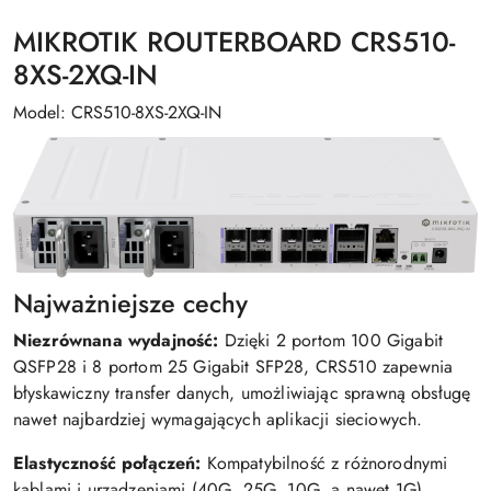
MIKROTIK ROUTERBOARD CRS510-
8XS-2XQ-IN
Model: CRS510-8XS-2XQ-IN
Najważniejsze cechy
Niezrównana wydajność:
Dzięki 2 portom 100 Gigabit
QSFP28 i 8 portom 25 Gigabit SFP28, CRS510 zapewnia
błyskawiczny transfer danych, umożliwiając sprawną obsługę
nawet najbardziej wymagających aplikacji sieciowych.
Elastyczność połączeń:
Kompatybilność z różnorodnymi
kablami i urządzeniami (40G, 25G, 10G, a nawet 1G)