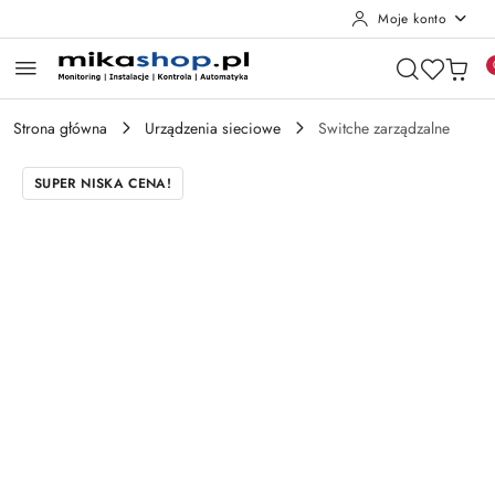
Moje konto
Przejdź do treści głównej
Przejdź do wyszukiwarki
Przejdź do moje konto
Przejdź do menu głównego
Przejdź do opisu produktu
Przejdź do stopki
Strona główna
Urządzenia sieciowe
Switche zarządzalne
SUPER NISKA CENA!