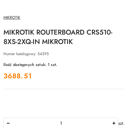
NAZWA
MIKROTIK
PRODUCENTA:
MIKROTIK ROUTERBOARD CRS510-
8XS-2XQ-IN MIKROTIK
Numer katalogowy:
54395
Ilość dostępnych sztuk:
1
szt.
cena:
3688.51
Ilość
szt.