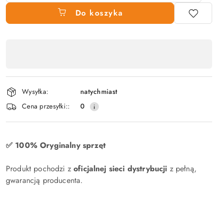
Do koszyka
Dostępność
produktu
,
płatność
Wysyłka:
natychmiast
i
Cena przesyłki::
0
dostawa
✅ 100% Oryginalny sprzęt
Produkt pochodzi z
oficjalnej sieci dystrybucji
z pełną,
gwarancją producenta.