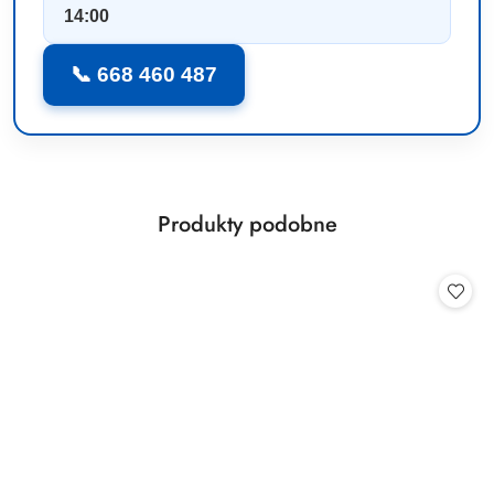
14:00
📞 668 460 487
Produkty
Produkty podobne
Pomiń karuzelę produktów
o
statusie: