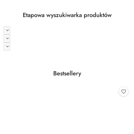
Etapowa wyszukiwarka produktów
Produkty
Bestsellery
Pomiń karuzelę produktów
o
statusie: