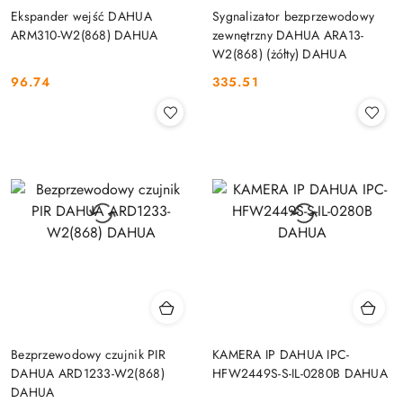
Ekspander wejść DAHUA
Sygnalizator bezprzewodowy
ARM310-W2(868) DAHUA
zewnętrzny DAHUA ARA13-
W2(868) (żółty) DAHUA
96.74
335.51
Cena:
Cena:
Bezprzewodowy czujnik PIR
KAMERA IP DAHUA IPC-
DAHUA ARD1233-W2(868)
HFW2449S-S-IL-0280B DAHUA
DAHUA