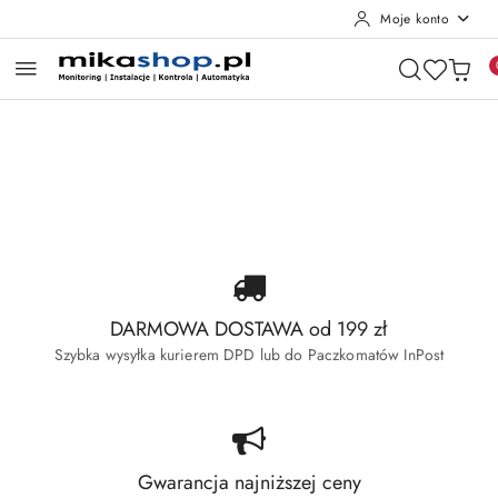
Moje konto
Przejdź do treści głównej
Przejdź do wyszukiwarki
Przejdź do moje konto
Przejdź do menu głównego
Przejdź do stopki
Pomiń karuzelę promocyjną
Wyprzedaż Dahua
Wyprzedaż Hikvision
Wyprzedaż Dahua
Wyprzedaż Hikvision
DARMOWA DOSTAWA od 199 zł
Szybka wysyłka kurierem DPD lub do Paczkomatów InPost
Gwarancja najniższej ceny