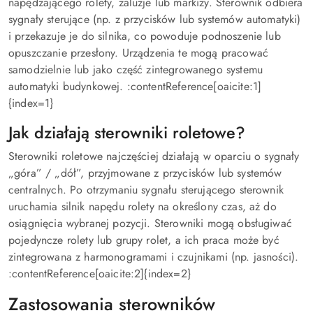
napędzającego rolety, żaluzje lub markizy. Sterownik odbiera
sygnały sterujące (np. z przycisków lub systemów automatyki)
i przekazuje je do silnika, co powoduje podnoszenie lub
opuszczanie przesłony. Urządzenia te mogą pracować
samodzielnie lub jako część zintegrowanego systemu
automatyki budynkowej. :contentReference[oaicite:1]
{index=1}
Jak działają sterowniki roletowe?
Sterowniki roletowe najczęściej działają w oparciu o sygnały
„góra” / „dół”, przyjmowane z przycisków lub systemów
centralnych. Po otrzymaniu sygnału sterującego sterownik
uruchamia silnik napędu rolety na określony czas, aż do
osiągnięcia wybranej pozycji. Sterowniki mogą obsługiwać
pojedyncze rolety lub grupy rolet, a ich praca może być
zintegrowana z harmonogramami i czujnikami (np. jasności).
:contentReference[oaicite:2]{index=2}
Zastosowania sterowników