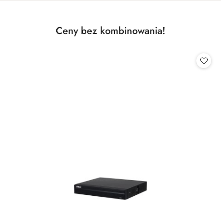
Produkty
Ceny bez kombinowania!
Pomiń karuzelę produktów
o
statusie: