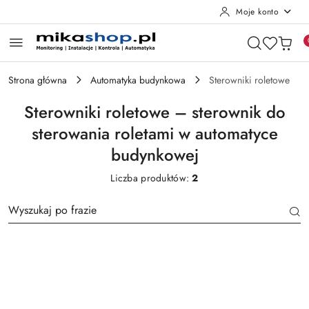
Moje konto
Przejdź do treści głównej
Przejdź do wyszukiwarki
Przejdź do moje konto
Przejdź do menu głównego
Przejdź do stopki
Strona główna
Automatyka budynkowa
Sterowniki roletowe
Sterowniki roletowe – sterownik do
sterowania roletami w automatyce
budynkowej
Liczba produktów:
2
Producent