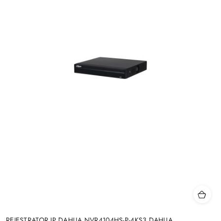
REJESTRATOR IP DAHUA NVR4104HS-P-4KS3 DAHUA