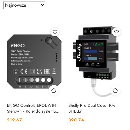
Zastosowano
Sortuj
według
sortowanie:
Najnowsze.
ENGO Controls EROL-WIFI -
Shelly Pro Dual Cover PM
Sterownik Rolet do systemu
SHELLY
ENGO Smart, WIFI ENGO
Cena:
Cena:
219.67
390.74
CONTROLS