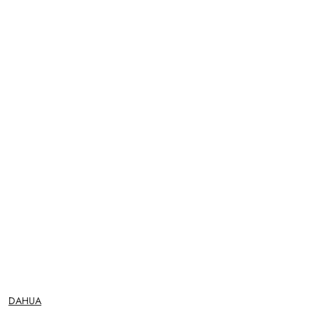
NAZWA
DAHUA
PRODUCENTA: