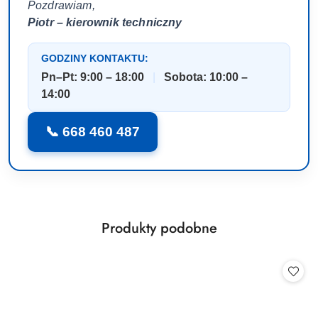
Pozdrawiam,
Piotr – kierownik techniczny
GODZINY KONTAKTU:
Pn–Pt: 9:00 – 18:00
|
Sobota: 10:00 –
14:00
📞 668 460 487
Produkty
Produkty podobne
Pomiń karuzelę produktów
o
statusie: