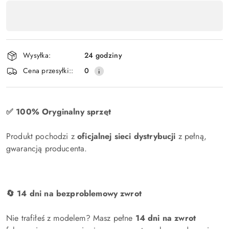
Dostępność
produktu
,
płatność
Wysyłka:
24 godziny
i
Cena przesyłki::
0
dostawa
✅ 100% Oryginalny sprzęt
Produkt pochodzi z
oficjalnej sieci dystrybucji
z pełną,
gwarancją producenta.
🔄 14 dni na bezproblemowy zwrot
Nie trafiłeś z modelem? Masz pełne
14 dni na zwrot