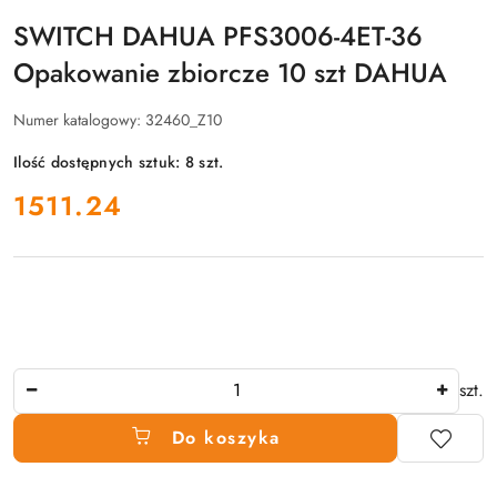
SWITCH DAHUA PFS3006-4ET-36
Opakowanie zbiorcze 10 szt DAHUA
Numer katalogowy:
32460_Z10
Ilość dostępnych sztuk:
8
szt.
cena:
1511.24
Ilość
szt.
Do koszyka