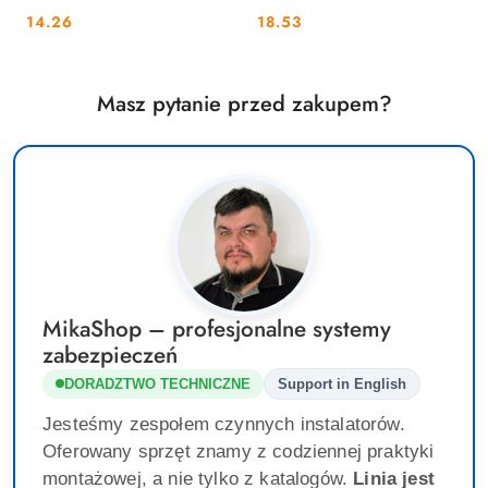
3x2p+Z 10A 1,5m biały
3x2p+Z 10A 3m biały JONEX
Cena:
Cena:
14.26
18.53
JONEX
Masz pytanie przed zakupem?
MikaShop – profesjonalne systemy
zabezpieczeń
DORADZTWO TECHNICZNE
Support in English
Jesteśmy zespołem czynnych instalatorów.
Oferowany sprzęt znamy z codziennej praktyki
montażowej, a nie tylko z katalogów.
Linia jest