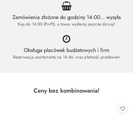
Zamówienia złożone do godziny 14:00... wysyła
Kup do 14:00 (Pn-Pt), a towar wyślemy jeszcze dzisiaj!
Obsługa placówek budżetowych i firm
Rezerwacja asortymentu na 14 dni oraz płatność przelewem
Produkty
Ceny bez kombinowania!
Pomiń karuzelę produktów
o
statusie: