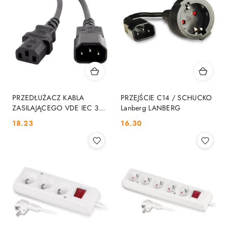
PRZEDŁUŻACZ KABLA
PRZEJŚCIE C14 / SCHUCKO
ZASILAJĄCEGO VDE IEC 320
Lanberg LANBERG
C13 / C14 3M Lanberg
Cena:
Cena:
18.23
16.30
LANBERG