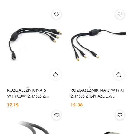
Najnowsze.
ROZGAŁĘŹNIK NA 5
ROZGAŁĘŹNIK NA 3 WTYKI
WTYKÓW 2,1/5,5 Z
2,1/5,5 Z GNIAZDEM
GNIAZDEM SUNNY
SUNNY
Cena:
Cena:
17.15
12.38