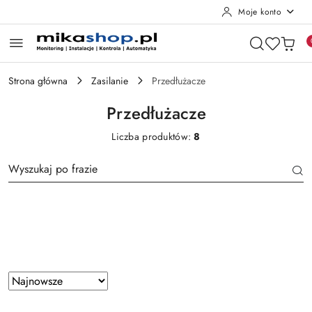
Moje konto
Przejdź do treści głównej
Przejdź do wyszukiwarki
Przejdź do moje konto
Przejdź do menu głównego
Przejdź do stopki
Strona główna
Zasilanie
Przedłużacze
Przedłużacze
Liczba produktów:
8
Producent
Zastosowano
Sortuj
według
sortowanie: