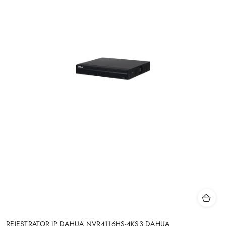
REJESTRATOR IP DAHUA NVR4116HS-4KS3 DAHUA