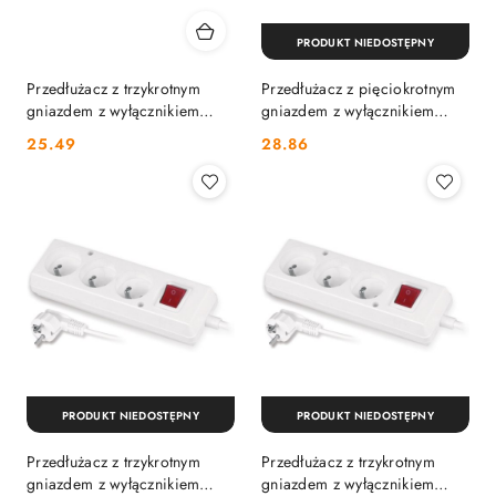
PRODUKT NIEDOSTĘPNY
Przedłużacz z trzykrotnym
Przedłużacz z pięciokrotnym
gniazdem z wyłącznikiem
gniazdem z wyłącznikiem
3x2p+Z 10A 5m biały JONEX
3x2p+Z 10A 5m biały JONEX
Cena:
Cena:
25.49
28.86
PRODUKT NIEDOSTĘPNY
PRODUKT NIEDOSTĘPNY
Przedłużacz z trzykrotnym
Przedłużacz z trzykrotnym
gniazdem z wyłącznikiem
gniazdem z wyłącznikiem