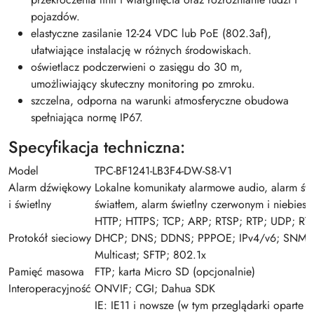
pojazdów.
elastyczne zasilanie 12-24 VDC lub PoE (802.3af),
ułatwiające instalację w różnych środowiskach.
oświetlacz podczerwieni o zasięgu do 30 m,
umożliwiający skuteczny monitoring po zmroku.
szczelna, odporna na warunki atmosferyczne obudowa
spełniająca normę IP67.
Specyfikacja techniczna:
Model
TPC-BF1241-LB3F4-DW-S8-V1
Alarm dźwiękowy
Lokalne komunikaty alarmowe audio, alarm świ
i świetlny
światłem, alarm świetlny czerwonym i niebiesk
HTTP; HTTPS; TCP; ARP; RTSP; RTP; UDP; RT
Protokół sieciowy
DHCP; DNS; DDNS; PPPOE; IPv4/v6; SNMP;
Multicast; SFTP; 802.1x
Pamięć masowa
FTP; karta Micro SD (opcjonalnie)
Interoperacyjność
ONVIF; CGI; Dahua SDK
IE: IE11 i nowsze (w tym przeglądarki oparte na 