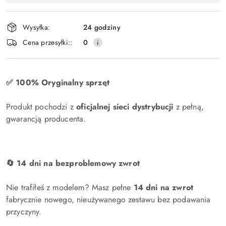
,
płatność
Wysyłka:
24 godziny
i
Cena przesyłki::
0
dostawa
✅ 100% Oryginalny sprzęt
Produkt pochodzi z
oficjalnej sieci dystrybucji
z pełną,
gwarancją producenta.
🔄 14 dni na bezproblemowy zwrot
Nie trafiłeś z modelem? Masz pełne
14 dni na zwrot
fabrycznie nowego, nieużywanego zestawu bez podawania
przyczyny.