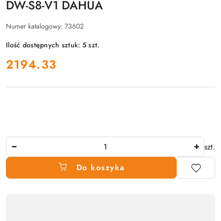
DW-S8-V1 DAHUA
Numer katalogowy:
73602
Ilość dostępnych sztuk:
5
szt.
cena:
2194.33
Ilość
szt.
Do koszyka
Dostępność
produktu