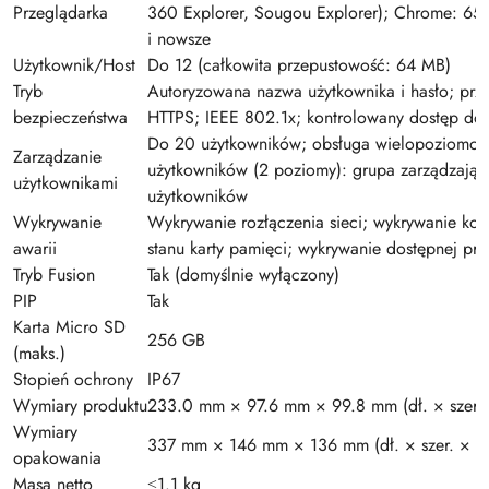
Przeglądarka
360 Explorer, Sougou Explorer); Chrome: 65 i
i nowsze
Użytkownik/Host
Do 12 (całkowita przepustowość: 64 MB)
Tryb
Autoryzowana nazwa użytkownika i hasło; prz
bezpieczeństwa
HTTPS; IEEE 802.1x; kontrolowany dostęp do 
Do 20 użytkowników; obsługa wielopoziomow
Zarządzanie
użytkowników (2 poziomy): grupa zarządzając
użytkownikami
użytkowników
Wykrywanie
Wykrywanie rozłączenia sieci; wykrywanie konf
awarii
stanu karty pamięci; wykrywanie dostępnej prz
Tryb Fusion
Tak (domyślnie wyłączony)
PIP
Tak
Karta Micro SD
256 GB
(maks.)
Stopień ochrony
IP67
Wymiary produktu
233.0 mm × 97.6 mm × 99.8 mm (dł. × szer. 
Wymiary
337 mm × 146 mm × 136 mm (dł. × szer. × wy
opakowania
Masa netto
≤1.1 kg