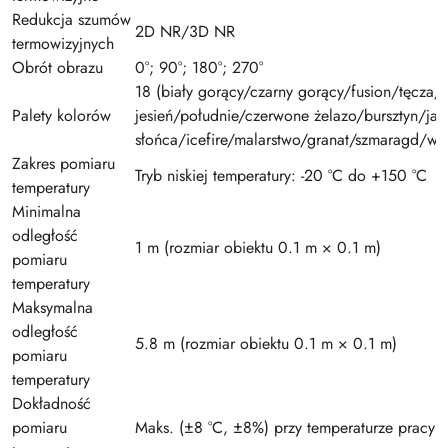
Redukcja szumów
2D NR/3D NR
termowizyjnych
Obrót obrazu
0°; 90°; 180°; 270°
18 (biały gorący/czarny gorący/fusion/tęcza/z
Palety kolorów
jesień/południe/czerwone żelazo/bursztyn/jad
słońca/icefire/malarstwo/granat/szmaragd/wio
Zakres pomiaru
Tryb niskiej temperatury: -20 °C do +150 °C
temperatury
Minimalna
odległość
1 m (rozmiar obiektu 0.1 m × 0.1 m)
pomiaru
temperatury
Maksymalna
odległość
5.8 m (rozmiar obiektu 0.1 m × 0.1 m)
pomiaru
temperatury
Dokładność
pomiaru
Maks. (±8 °C, ±8%) przy temperaturze pracy 