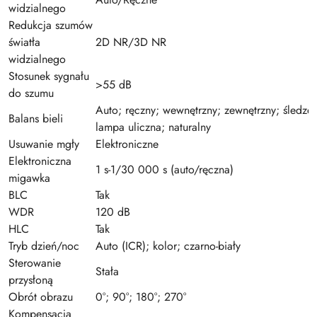
widzialnego
Redukcja szumów
światła
2D NR/3D NR
widzialnego
Stosunek sygnału
>55 dB
do szumu
Auto; ręczny; wewnętrzny; zewnętrzny; śledze
Balans bieli
lampa uliczna; naturalny
Usuwanie mgły
Elektroniczne
Elektroniczna
1 s-1/30 000 s (auto/ręczna)
migawka
BLC
Tak
WDR
120 dB
HLC
Tak
Tryb dzień/noc
Auto (ICR); kolor; czarno-biały
Sterowanie
Stała
przysłoną
Obrót obrazu
0°; 90°; 180°; 270°
Kompensacja