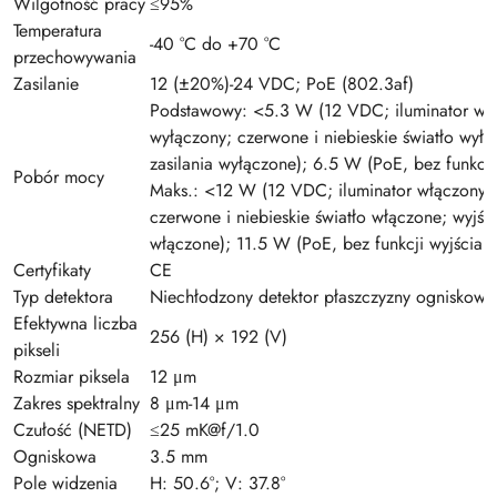
Wilgotność pracy
≤95%
Temperatura
-40 °C do +70 °C
przechowywania
Zasilanie
12 (±20%)-24 VDC; PoE (802.3af)
Podstawowy: <5.3 W (12 VDC; iluminator wył
wyłączony; czerwone i niebieskie światło wyłą
zasilania wyłączone); 6.5 W (PoE, bez funkcji 
Pobór mocy
Maks.: <12 W (12 VDC; iluminator włączony; 
czerwone i niebieskie światło włączone; wyjści
włączone); 11.5 W (PoE, bez funkcji wyjścia z
Certyfikaty
CE
Typ detektora
Niechłodzony detektor płaszczyzny ogniskowe
Efektywna liczba
256 (H) × 192 (V)
pikseli
Rozmiar piksela
12 μm
Zakres spektralny
8 μm-14 μm
Czułość (NETD)
≤25 mK@f/1.0
Ogniskowa
3.5 mm
Pole widzenia
H: 50.6°; V: 37.8°