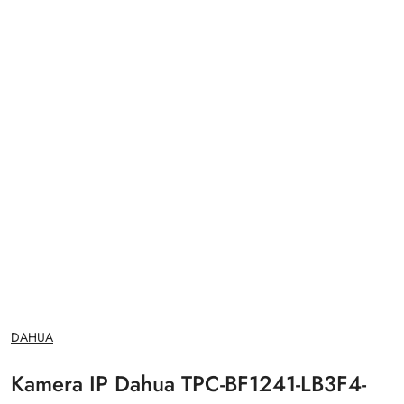
NAZWA
DAHUA
PRODUCENTA:
Kamera IP Dahua TPC-BF1241-LB3F4-