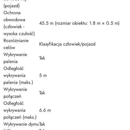
(pojazd)
Ochrona
obwodowa
45.5 m (rozmiar obiektu: 1.8 m × 0.5 m)
(człowiek -
wysoka czułość)
Rozróżnianie
Klasyfikacja człowiek/pojazd
celów
Wykrywanie
Tak
palenia
Odległość
wykrywania
5 m
palenia (maks.)
Wykrywanie
Tak
połączeń
Odległość
wykrywania
6.6 m
połączeń (maks.)
Wykrywanie dymu
Tak