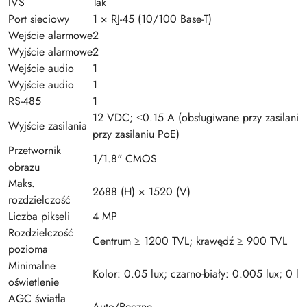
IVS
Tak
Port sieciowy
1 × RJ-45 (10/100 Base-T)
Wejście alarmowe
2
Wyjście alarmowe
2
Wejście audio
1
Wyjście audio
1
RS-485
1
12 VDC; ≤0.15 A (obsługiwane przy zasilaniu
Wyjście zasilania
przy zasilaniu PoE)
Przetwornik
1/1.8" CMOS
obrazu
Maks.
2688 (H) × 1520 (V)
rozdzielczość
Liczba pikseli
4 MP
Rozdzielczość
Centrum ≥ 1200 TVL; krawędź ≥ 900 TVL
pozioma
Minimalne
Kolor: 0.05 lux; czarno-biały: 0.005 lux; 0 lu
oświetlenie
AGC światła
Auto/Ręczne