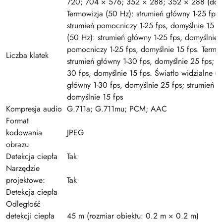
720; 704 × 576; 352 × 288; 352 × 288 (dom
Termowizja (50 Hz): strumień główny 1-25 fps,
strumień pomocniczy 1-25 fps, domyślnie 15 fp
(50 Hz): strumień główny 1-25 fps, domyślnie 
pomocniczy 1-25 fps, domyślnie 15 fps. Termo
Liczba klatek
strumień główny 1-30 fps, domyślnie 25 fps; s
30 fps, domyślnie 15 fps. Światło widzialne (
główny 1-30 fps, domyślnie 25 fps; strumień 
domyślnie 15 fps
Kompresja audio
G.711a; G.711mu; PCM; AAC
Format
kodowania
JPEG
obrazu
Detekcja ciepła
Tak
Narzędzie
projektowe:
Tak
Detekcja ciepła
Odległość
detekcji ciepła
45 m (rozmiar obiektu: 0.2 m × 0.2 m)