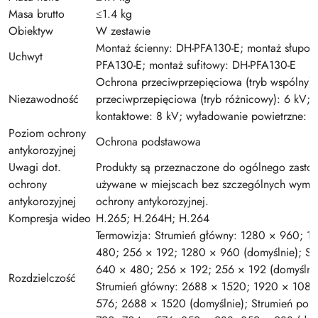
Masa brutto
≤1.4 kg
Obiektyw
W zestawie
Montaż ścienny: DH-PFA130-E; montaż słupo
Uchwyt
PFA130-E; montaż sufitowy: DH-PFA130-E
Ochrona przeciwprzepięciowa (tryb wspólny):
Niezawodność
przeciwprzepięciowa (tryb różnicowy): 6 kV;
kontaktowe: 8 kV; wyładowanie powietrzne: 1
Poziom ochrony
Ochrona podstawowa
antykorozyjnej
Uwagi dot.
Produkty są przeznaczone do ogólnego zasto
ochrony
używane w miejscach bez szczególnych wyma
antykorozyjnej
ochrony antykorozyjnej.
Kompresja wideo
H.265; H.264H; H.264
Termowizja: Strumień główny: 1280 × 960; 1
480; 256 × 192; 1280 × 960 (domyślnie); St
640 × 480; 256 × 192; 256 × 192 (domyślnie)
Rozdzielczość
Strumień główny: 2688 × 1520; 1920 × 1080
576; 2688 × 1520 (domyślnie); Strumień pom