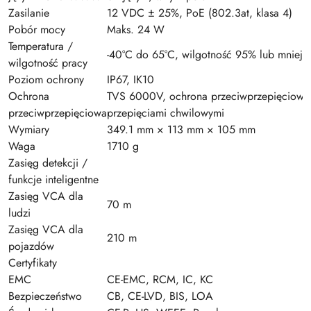
Zasilanie
12 VDC ± 25%, PoE (802.3at, klasa 4)
Pobór mocy
Maks. 24 W
Temperatura /
-40°C do 65°C, wilgotność 95% lub mniej
wilgotność pracy
Poziom ochrony
IP67, IK10
Ochrona
TVS 6000V, ochrona przeciwprzepięciowa 
przeciwprzepięciowa
przepięciami chwilowymi
Wymiary
349.1 mm × 113 mm × 105 mm
Waga
1710 g
Zasięg detekcji /
funkcje inteligentne
Zasięg VCA dla
70 m
ludzi
Zasięg VCA dla
210 m
pojazdów
Certyfikaty
EMC
CE-EMC, RCM, IC, KC
Bezpieczeństwo
CB, CE-LVD, BIS, LOA