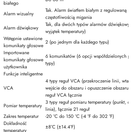
białego
Tak. Alarm światłem białym z regulowaną
Alarm wizualny
częstotliwością migania
Tak, dla dwóch typów alarmów dźwiękowyc
Alarm dźwiękowy
wyjątek temperatury)
Wstępnie ustawione
2 (po jednym dla każdego typu)
komunikaty głosowe
Importowane
6 komunikatów (6 opcji współdzielonych p
komunikaty głosowe
typy)
użytkownika
Funkcje inteligentne
4 typy reguł VCA (przekroczenie linii, wtar
VCA
wejście do obszaru i opuszczenie obszaru),
reguł VCA łącznie
3 typy reguł pomiaru temperatury (punkt, ob
Pomiar temperatury
linia), łącznie 21 reguł
Zakres temperatur
-20 °C do 150 °C (-4 °F do 302 °F)
Dokładność
±8°C (±14.4°F)
temperatury