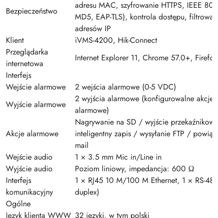
adresu MAC, szyfrowanie HTTPS, IEEE 802
Bezpieczeństwo
MD5, EAP-TLS), kontrola dostępu, filtrowan
adresów IP
Klient
iVMS-4200, Hik-Connect
Przeglądarka
Internet Explorer 11, Chrome 57.0+, Firefo
internetowa
Interfejs
Wejście alarmowe
2 wejścia alarmowe (0-5 VDC)
2 wyjścia alarmowe (konfigurowalne akcje
Wyjście alarmowe
alarmowe)
Nagrywanie na SD / wyjście przekaźnikowe
Akcje alarmowe
inteligentny zapis / wysyłanie FTP / powiąz
mail
Wejście audio
1 × 3.5 mm Mic in/Line in
Wyjście audio
Poziom liniowy, impedancja: 600 Ω
Interfejs
1 × RJ45 10 M/100 M Ethernet, 1 × RS-485
komunikacyjny
duplex)
Ogólne
Język klienta WWW
32 języki, w tym polski