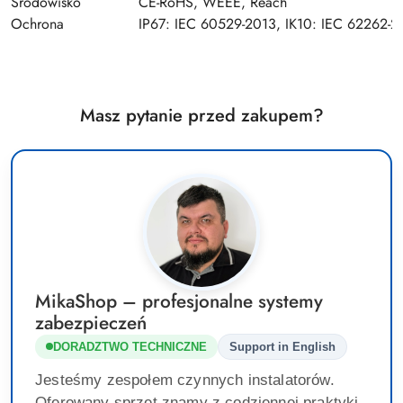
Środowisko
CE-RoHS, WEEE, Reach
Ochrona
IP67: IEC 60529-2013, IK10: IEC 62262-
Masz pytanie przed zakupem?
MikaShop – profesjonalne systemy
zabezpieczeń
DORADZTWO TECHNICZNE
Support in English
Jesteśmy zespołem czynnych instalatorów.
Oferowany sprzęt znamy z codziennej praktyki