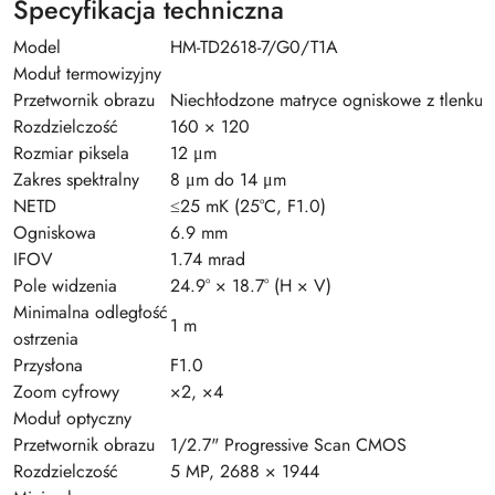
Specyfikacja techniczna
Model
HM-TD2618-7/G0/T1A
Moduł termowizyjny
Przetwornik obrazu
Niechłodzone matryce ogniskowe z tlenku
Rozdzielczość
160 × 120
Rozmiar piksela
12 μm
Zakres spektralny
8 μm do 14 μm
NETD
≤25 mK (25°C, F1.0)
Ogniskowa
6.9 mm
IFOV
1.74 mrad
Pole widzenia
24.9° × 18.7° (H × V)
Minimalna odległość
1 m
ostrzenia
Przysłona
F1.0
Zoom cyfrowy
×2, ×4
Moduł optyczny
Przetwornik obrazu
1/2.7" Progressive Scan CMOS
Rozdzielczość
5 MP, 2688 × 1944