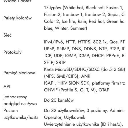
Wideo i obraz
17 typów (White hot, Black hot, Fusion 1, 
Fusion 2, Ironbow 1, Ironbow 2, Sepia, Col
Palety kolorów
Color 2, Ice fire, Rain, Red hot, Green hot,
blue, Winter, Summer)
Sieć
IPv4/IPv6, HTTP, HTTPS, 802.1x, Qos, FTP
UPnP, SNMP, DNS, DDNS, NTP, RTSP, RTC
Protokoły
TCP, UDP, IGMP, ICMP, DHCP, PPPoE, Bon
SFTP, SRTP
Karta MicroSD/SDHC/SDXC (do 512 GB),
Pamięć sieciowa
(NFS, SMB/CIFS), ANR
ISAPI, HIKVISION SDK, platformy firm trze
API
ONVIF (Profile S, G, T, M), OTAP
Jednoczesny
Do 20 kanałów
podgląd na żywo
Poziom
Do 32 użytkowników, 3 poziomy: Administr
użytkownika/hosta
Operator, Użytkownik
Uwierzytelnianie użytkownika (ID i hasło), w