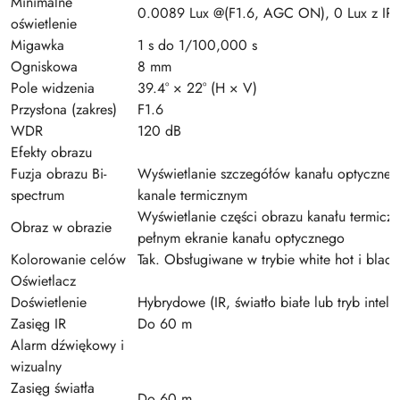
Minimalne
0.0089 Lux @(F1.6, AGC ON), 0 Lux z IR
oświetlenie
Migawka
1 s do 1/100,000 s
Ogniskowa
8 mm
Pole widzenia
39.4° × 22° (H × V)
Przysłona (zakres)
F1.6
WDR
120 dB
Efekty obrazu
Fuzja obrazu Bi-
Wyświetlanie szczegółów kanału optyczneg
spectrum
kanale termicznym
Wyświetlanie części obrazu kanału termicz
Obraz w obrazie
pełnym ekranie kanału optycznego
Kolorowanie celów
Tak. Obsługiwane w trybie white hot i black
Oświetlacz
Doświetlenie
Hybrydowe (IR, światło białe lub tryb inteli
Zasięg IR
Do 60 m
Alarm dźwiękowy i
wizualny
Zasięg światła
Do 60 m