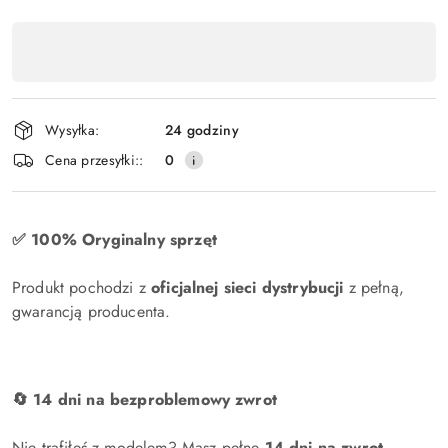
Dostępność
produktu
,
płatność
Wysyłka:
24 godziny
i
Cena przesyłki::
0
dostawa
✅ 100% Oryginalny sprzęt
Produkt pochodzi z
oficjalnej sieci dystrybucji
z pełną,
gwarancją producenta.
🔄 14 dni na bezproblemowy zwrot
Nie trafiłeś z modelem? Masz pełne
14 dni na zwrot