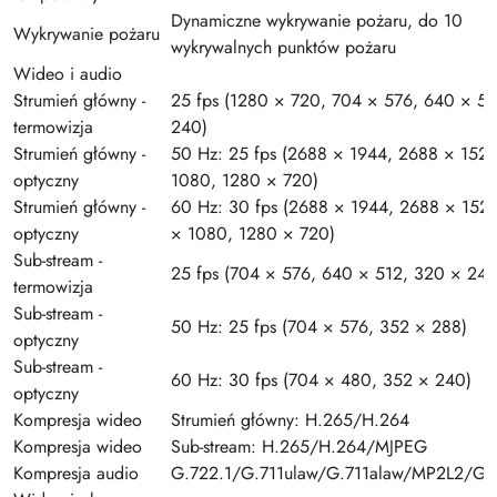
Dynamiczne wykrywanie pożaru, do 10
Wykrywanie pożaru
wykrywalnych punktów pożaru
Wideo i audio
Strumień główny -
25 fps (1280 × 720, 704 × 576, 640 × 51
termowizja
240)
Strumień główny -
50 Hz: 25 fps (2688 × 1944, 2688 × 152
optyczny
1080, 1280 × 720)
Strumień główny -
60 Hz: 30 fps (2688 × 1944, 2688 × 152
optyczny
× 1080, 1280 × 720)
Sub-stream -
25 fps (704 × 576, 640 × 512, 320 × 240
termowizja
Sub-stream -
50 Hz: 25 fps (704 × 576, 352 × 288)
optyczny
Sub-stream -
60 Hz: 30 fps (704 × 480, 352 × 240)
optyczny
Kompresja wideo
Strumień główny: H.265/H.264
Kompresja wideo
Sub-stream: H.265/H.264/MJPEG
Kompresja audio
G.722.1/G.711ulaw/G.711alaw/MP2L2/G