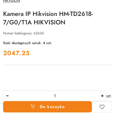
HIKVISION
PRODUCENTA:
Kamera IP Hikvision HM-TD2618-
7/G0/T1A HIKVISION
Numer katalogowy:
63636
Ilość dostępnych sztuk:
4
szt.
cena:
2047.25
Ilość
szt.
Do koszyka