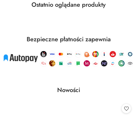
Produkty
Ostatnio oglądane produkty
Pomiń karuzelę produktów
o
statusie:
Bezpieczne płatności zapewnia
Produkty
Nowości
Pomiń karuzelę produktów
o
statusie: