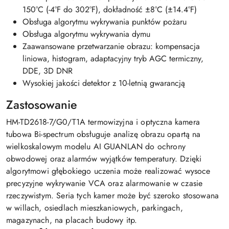
150°C (-4°F do 302°F), dokładność ±8°C (±14.4°F)
Obsługa algorytmu wykrywania punktów pożaru
Obsługa algorytmu wykrywania dymu
Zaawansowane przetwarzanie obrazu: kompensacja
liniowa, histogram, adaptacyjny tryb AGC termiczny,
DDE, 3D DNR
Wysokiej jakości detektor z 10-letnią gwarancją
Zastosowanie
HM-TD2618-7/G0/T1A termowizyjna i optyczna kamera
tubowa Bi-spectrum obsługuje analizę obrazu opartą na
wielkoskalowym modelu AI GUANLAN do ochrony
obwodowej oraz alarmów wyjątków temperatury. Dzięki
algorytmowi głębokiego uczenia może realizować wysoce
precyzyjne wykrywanie VCA oraz alarmowanie w czasie
rzeczywistym. Seria tych kamer może być szeroko stosowana
w willach, osiedlach mieszkaniowych, parkingach,
magazynach, na placach budowy itp.