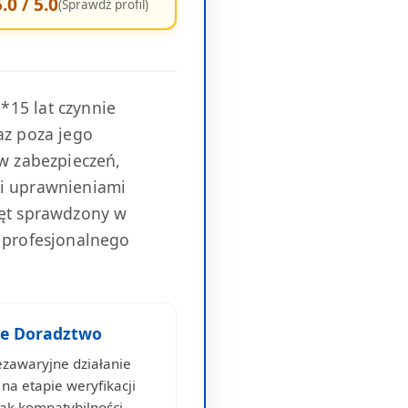
.0 / 5.0
(Sprawdź profil)
*15 lat czynnie
az poza jego
ów zabezpieczeń,
mi uprawnieniami
zęt sprawdzony w
ę profesjonalnego
ne Doradztwo
ezawaryjne działanie
 na etapie weryfikacji
k kompatybilności