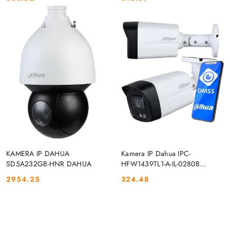
Cena:
Cena:
DO KOSZYKA
DO KOSZYKA
KAMERA IP DAHUA
Kamera IP Dahua IPC-
SD5A232GB-HNR DAHUA
HFW1439TL1-A-IL-0280B
DAHUA
2954.25
324.48
Cena:
Cena: