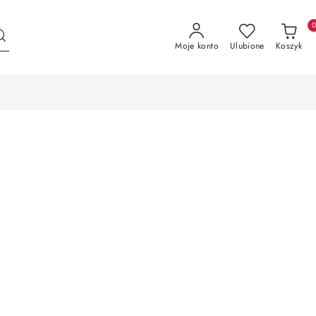
Moje konto
Ulubione
Koszyk
aty
Monitoring i Alarmy READY-TO-GO
aty
Monitoring i Alarmy READY-TO-GO