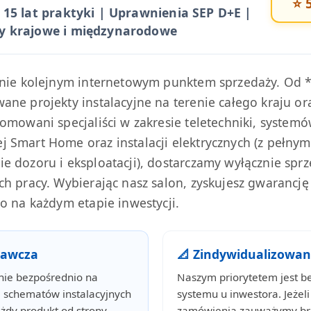
⭐ 5
 15 lat praktyki | Uprawnienia SEP D+E |
y krajowe i międzynarodowe
ynie kolejnym internetowym punktem sprzedaży. Od *
ne projekty instalacyjne na terenie całego kraju or
omowani specjaliści w zakresie teletechniki, system
 Smart Home oraz instalacji elektrycznych (z pełny
e dozoru i eksploatacji), dostarczamy wyłącznie spr
h pracy. Wybierając nasz salon, zyskujesz gwarancj
o na każdym etapie inwestycji.
nawcza
📐 Zindywidualizowa
nie bezpośrednio na
Naszym priorytetem jest b
ie schematów instalacyjnych
systemu u inwestora. Jeżeli
żdy produkt od strony
zamówienia zauważymy bra