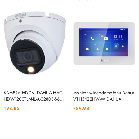
Cena:
Cena:
DO KOSZYKA
DO KOSZYKA
KAMERA HDCVI DAHUA HAC-
Monitor wideodomofonu Dahua
HDW1200TLM-IL-A-0280B-S6
VTH5422HW-W DAHUA
DAHUA
198.85
789.98
Cena:
Cena: