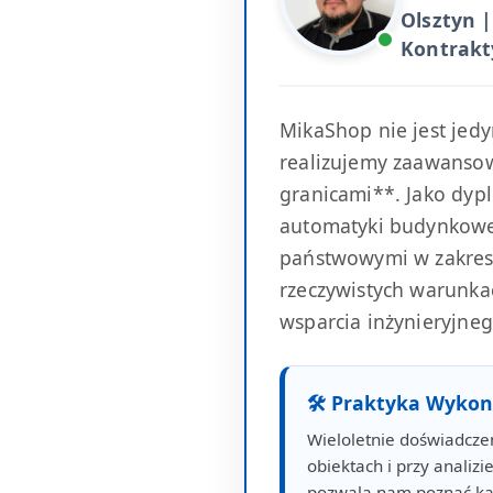
Olsztyn |
Kontrakt
MikaShop nie jest jed
realizujemy zaawansowa
granicami**. Jako dypl
automatyki budynkowej
państwowymi w zakresi
rzeczywistych warunkac
wsparcia inżynieryjneg
🛠 Praktyka Wyko
Wieloletnie doświadcze
obiektach i przy analiz
pozwala nam poznać ka