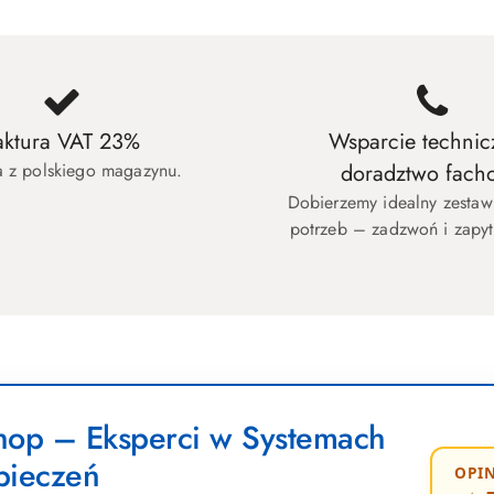
aktura VAT 23%
Wsparcie technic
 z polskiego magazynu.
doradztwo fach
Dobierzemy idealny zesta
potrzeb – zadzwoń i zapyt
op – Eksperci w Systemach
pieczeń
OPIN