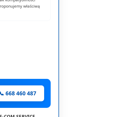
proponujemy właściwą
📞 668 460 487
ES-COM SERVICE.