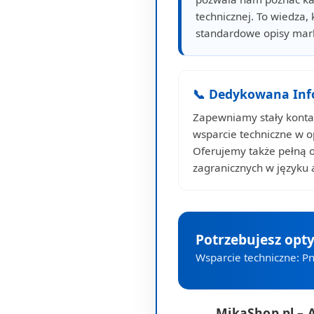
technicznej. To wiedza, 
standardowe opisy mar
📞 Dedykowana Info
Zapewniamy stały kontak
wsparcie techniczne w 
Oferujemy także pełną 
zagranicznych w języku 
Potrzebujesz opt
Wsparcie techniczne: Pn
MikaShop.pl – 