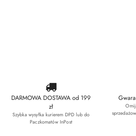
Zasilanie
Elektryka
Okablowanie
Oświetlenie
Elektronika użytkowa
Szafy rack
Fotowoltaika
Akcesoria montażowe
Narzędzia
DARMOWA DOSTAWA od 199
Gwaran
zł
Omij
sprzedażow
Szybka wysyłka kurierem DPD lub do
Paczkomatów InPost