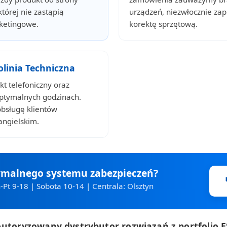
której nie zastąpią
urządzeń, niezwłocznie za
ketingowe.
korektę sprzętową.
linia Techniczna
t telefoniczny oraz
optymalnych godzinach.
obsługę klientów
angielskim.
ymalnego systemu zabezpieczeń?
-Pt 9-18 | Sobota 10-14 | Centrala: Olsztyn
Autoryzowany dystrybutor rozwiązań z portfolio 