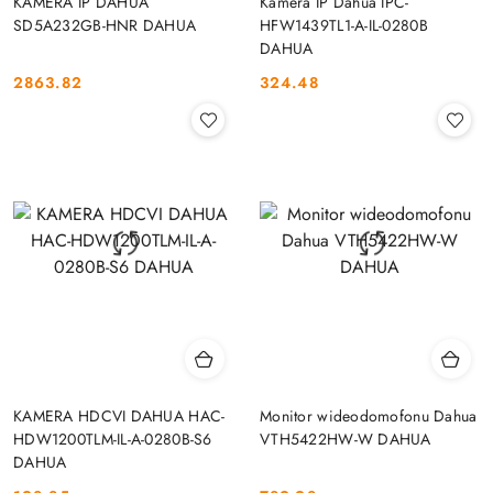
KAMERA IP DAHUA
Kamera IP Dahua IPC-
SD5A232GB-HNR DAHUA
HFW1439TL1-A-IL-0280B
DAHUA
2863.82
324.48
Cena:
Cena:
KAMERA HDCVI DAHUA HAC-
Monitor wideodomofonu Dahua
HDW1200TLM-IL-A-0280B-S6
VTH5422HW-W DAHUA
DAHUA