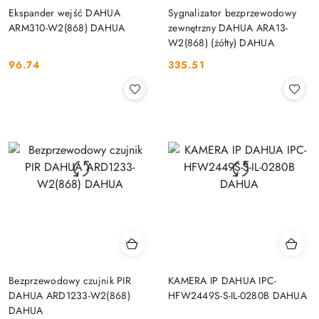
Ekspander wejść DAHUA
Sygnalizator bezprzewodowy
ARM310-W2(868) DAHUA
zewnętrzny DAHUA ARA13-
W2(868) (żółty) DAHUA
96.74
335.51
Cena:
Cena:
Bezprzewodowy czujnik PIR
KAMERA IP DAHUA IPC-
DAHUA ARD1233-W2(868)
HFW2449S-S-IL-0280B DAHUA
DAHUA