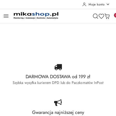
Moje konto
Przejdź do treści głównej
Przejdź do wyszukiwarki
Przejdź do moje konto
Przejdź do menu głównego
Przejdź do stopki
Pomiń karuzelę promocyjną
Wyprzedaż Dahua
Wyprzedaż Hikvision
Wyprzedaż Dahua
Wyprzedaż Hikvision
DARMOWA DOSTAWA od 199 zł
Szybka wysyłka kurierem DPD lub do Paczkomatów InPost
Gwarancja najniższej ceny