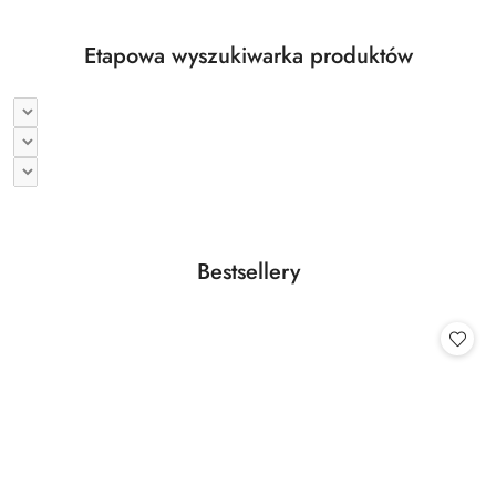
Etapowa wyszukiwarka produktów
Produkty
Bestsellery
Pomiń karuzelę produktów
o
statusie: