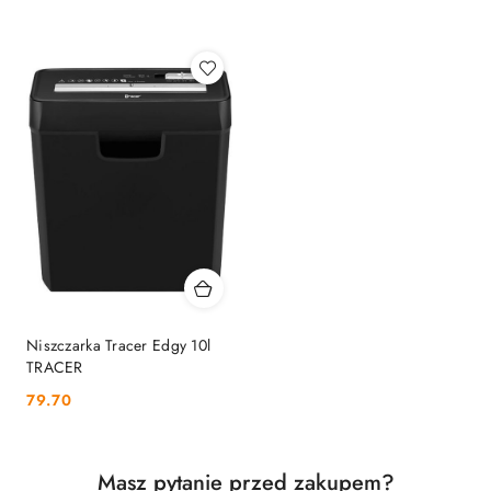
Najnowsze.
Niszczarka Tracer Edgy 10l
TRACER
Cena:
79.70
Masz pytanie przed zakupem?