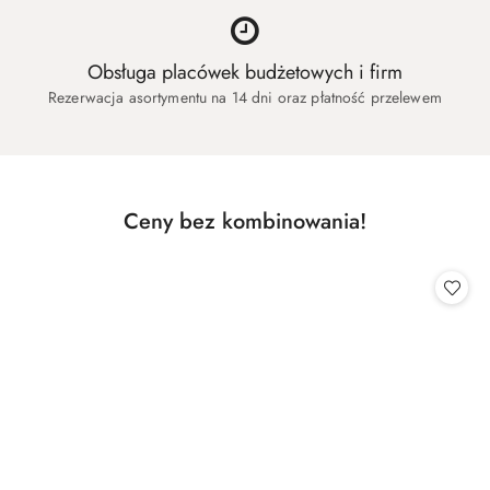
Obsługa placówek budżetowych i firm
Rezerwacja asortymentu na 14 dni oraz płatność przelewem
Produkty
Ceny bez kombinowania!
Pomiń karuzelę produktów
o
statusie: