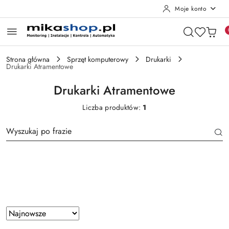
Moje konto
Przejdź do treści głównej
Przejdź do wyszukiwarki
Przejdź do moje konto
Przejdź do menu głównego
Przejdź do stopki
Strona główna
Sprzęt komputerowy
Drukarki
Drukarki Atramentowe
Drukarki Atramentowe
Liczba produktów:
1
Producent
Zastosowano
Sortuj
według
sortowanie: