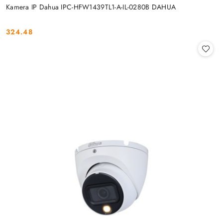
Kamera IP Dahua IPC-HFW1439TL1-A-IL-0280B DAHUA
324.48
Cena: