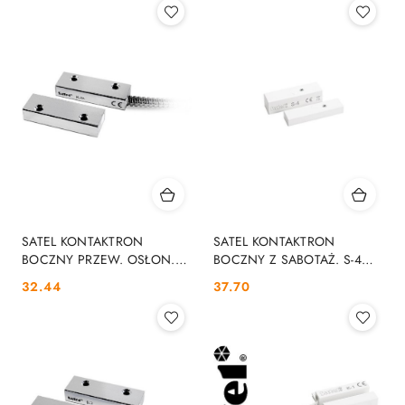
SATEL KONTAKTRON
SATEL KONTAKTRON
BOCZNY PRZEW. OSŁON.
BOCZNY Z SABOTAŻ. S-4
(METAL) B-3A SATEL
SATEL
Cena:
Cena:
32.44
37.70