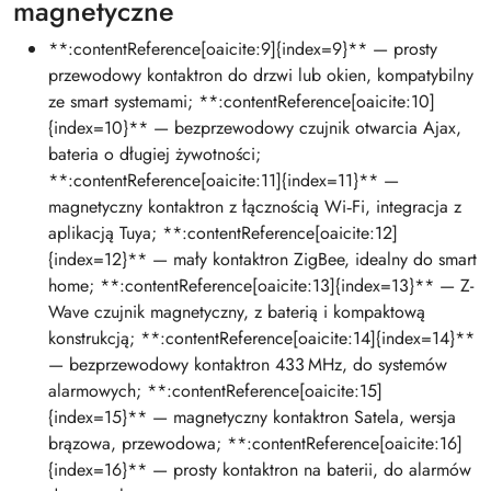
magnetyczne
**:contentReference[oaicite:9]{index=9}** — prosty
przewodowy kontaktron do drzwi lub okien, kompatybilny
ze smart systemami; **:contentReference[oaicite:10]
{index=10}** — bezprzewodowy czujnik otwarcia Ajax,
bateria o długiej żywotności;
**:contentReference[oaicite:11]{index=11}** —
magnetyczny kontaktron z łącznością Wi‑Fi, integracja z
aplikacją Tuya; **:contentReference[oaicite:12]
{index=12}** — mały kontaktron ZigBee, idealny do smart
home; **:contentReference[oaicite:13]{index=13}** — Z-
Wave czujnik magnetyczny, z baterią i kompaktową
konstrukcją; **:contentReference[oaicite:14]{index=14}**
— bezprzewodowy kontaktron 433 MHz, do systemów
alarmowych; **:contentReference[oaicite:15]
{index=15}** — magnetyczny kontaktron Satela, wersja
brązowa, przewodowa; **:contentReference[oaicite:16]
{index=16}** — prosty kontaktron na baterii, do alarmów