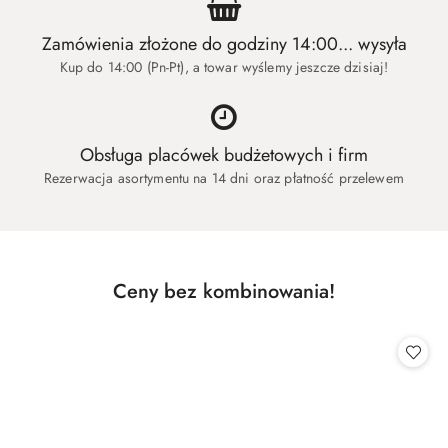
Zamówienia złożone do godziny 14:00... wysyła
Kup do 14:00 (Pn-Pt), a towar wyślemy jeszcze dzisiaj!
Obsługa placówek budżetowych i firm
Rezerwacja asortymentu na 14 dni oraz płatność przelewem
Produkty
Ceny bez kombinowania!
Pomiń karuzelę produktów
o
statusie: