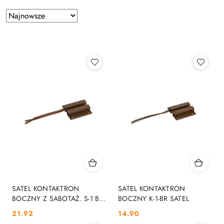
Zastosowano
Sortuj
według
sortowanie:
Najnowsze.
SATEL KONTAKTRON
SATEL KONTAKTRON
BOCZNY Z SABOTAŻ. S-1 BR
BOCZNY K-1-BR SATEL
(BRĄZOWA) SATEL
Cena:
Cena:
21.92
14.90