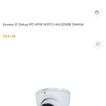
Kamera IP Dahua IPC-HFW1439TL1-A-IL-0280B DAHUA
324.48
Cena: