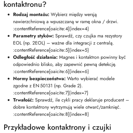
kontaktronu?
Rodzaj montażu:
Wybierz między wersją
nawierzchniową a wpuszczaną w ramę okna / drzwi.
:contentReference[oaicite:4]{index=4}
Parametry styków:
Sprawdź, czy czujka ma rezystory
EOL (np. 2EOL) – ważne dla integracji z centralą.
:contentReference[oaicite:5]{index=5}
Odległość działania:
Magnes i kontaktron powinny być
odpowiednio blisko, aby zapewnić pewną detekcję.
:contentReference[oaicite:6]{index=6}
Normy bezpieczeństwa:
Warto wybierać modele
zgodne z EN 50131 (np. Grade 2).
:contentReference[oaicite:7]{index=7}
Trwałość:
Sprawdź, ile cykli pracy deklaruje producent –
dobre kontaktrony wytrzymują wiele otwarć/zamknięć.
:contentReference[oaicite:8]{index=8}
Przykładowe kontaktrony i czujki