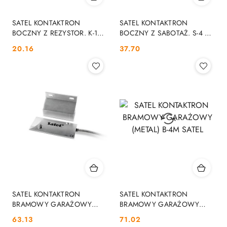
SATEL KONTAKTRON
SATEL KONTAKTRON
BOCZNY Z REZYSTOR. K-1
BOCZNY Z SABOTAŻ. S-4 BR
2E BR (BRĄZOWA). SATEL
(BRĄZOWA) SATEL
Cena:
Cena:
20.16
37.70
SATEL KONTAKTRON
SATEL KONTAKTRON
BRAMOWY GARAŻOWY
BRAMOWY GARAŻOWY
(METAL) B-4L SATEL
(METAL) B-4M SATEL
Cena:
Cena:
63.13
71.02