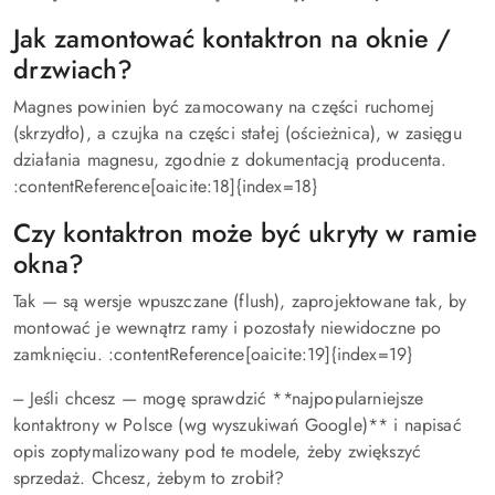
Jak zamontować kontaktron na oknie /
drzwiach?
Magnes powinien być zamocowany na części ruchomej
(skrzydło), a czujka na części stałej (ościeżnica), w zasięgu
działania magnesu, zgodnie z dokumentacją producenta.
:contentReference[oaicite:18]{index=18}
Czy kontaktron może być ukryty w ramie
okna?
Tak — są wersje wpuszczane (flush), zaprojektowane tak, by
montować je wewnątrz ramy i pozostały niewidoczne po
zamknięciu. :contentReference[oaicite:19]{index=19}
--- Jeśli chcesz — mogę sprawdzić **najpopularniejsze
kontaktrony w Polsce (wg wyszukiwań Google)** i napisać
opis zoptymalizowany pod te modele, żeby zwiększyć
sprzedaż. Chcesz, żebym to zrobił?