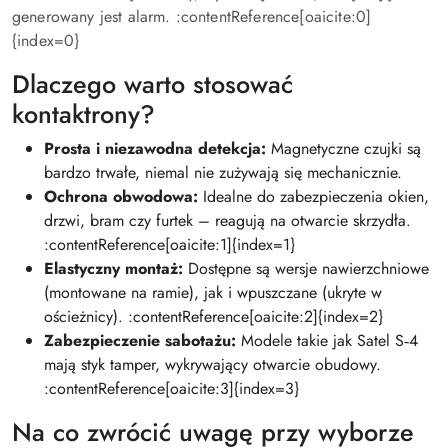
generowany jest alarm. :contentReference[oaicite:0]
{index=0}
Dlaczego warto stosować
kontaktrony?
Prosta i niezawodna detekcja:
Magnetyczne czujki są
bardzo trwałe, niemal nie zużywają się mechanicznie.
Ochrona obwodowa:
Idealne do zabezpieczenia okien,
drzwi, bram czy furtek – reagują na otwarcie skrzydła.
:contentReference[oaicite:1]{index=1}
Elastyczny montaż:
Dostępne są wersje nawierzchniowe
(montowane na ramie), jak i wpuszczane (ukryte w
ościeżnicy). :contentReference[oaicite:2]{index=2}
Zabezpieczenie sabotażu:
Modele takie jak Satel S‑4
mają styk tamper, wykrywający otwarcie obudowy.
:contentReference[oaicite:3]{index=3}
Na co zwrócić uwagę przy wyborze