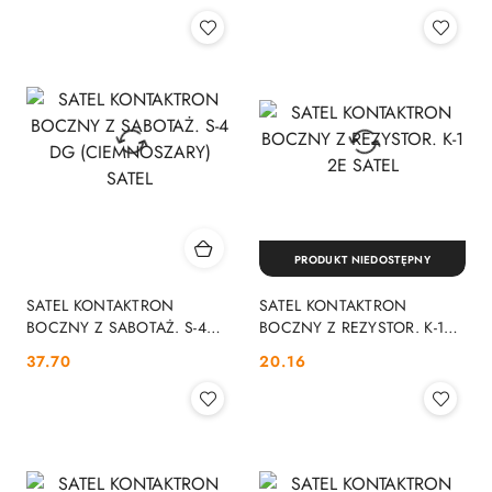
PG8312 DSC
biała, bateria ER14250.
ROPAM
PRODUKT NIEDOSTĘPNY
SATEL KONTAKTRON
SATEL KONTAKTRON
BOCZNY Z SABOTAŻ. S-4
BOCZNY Z REZYSTOR. K-1
DG (CIEMNOSZARY) SATEL
2E SATEL
Cena:
Cena:
37.70
20.16