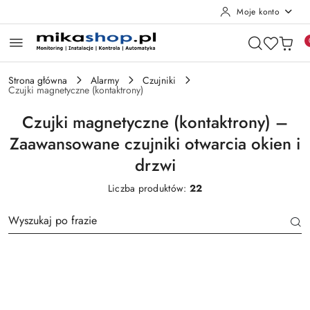
Moje konto
Przejdź do treści głównej
Przejdź do wyszukiwarki
Przejdź do moje konto
Przejdź do menu głównego
Przejdź do stopki
Strona główna
Alarmy
Czujniki
Czujki magnetyczne (kontaktrony)
Czujki magnetyczne (kontaktrony) –
Zaawansowane czujniki otwarcia okien i
drzwi
Liczba produktów:
22
Producent