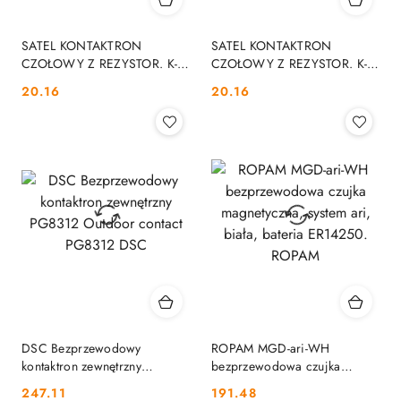
SATEL KONTAKTRON
SATEL KONTAKTRON
CZOŁOWY Z REZYSTOR. K-2
CZOŁOWY Z REZYSTOR. K-2
2E BR (BRĄZOWA). SATEL
2E SATEL
Cena:
Cena:
20.16
20.16
DSC Bezprzewodowy
ROPAM MGD-ari-WH
kontaktron zewnętrzny
bezprzewodowa czujka
PG8312 Outdoor contact
magnetyczna, system ari,
Cena:
Cena:
247.11
191.48