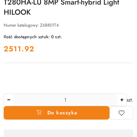
T280HA-LU 8MP Smart-hybrid Light
HILOOK
Numer katalogowy:
Z68801T4
Ilość dostępnych sztuk:
0
szt.
cena:
2511.92
Ilość
szt.
Do koszyka
Dostępność