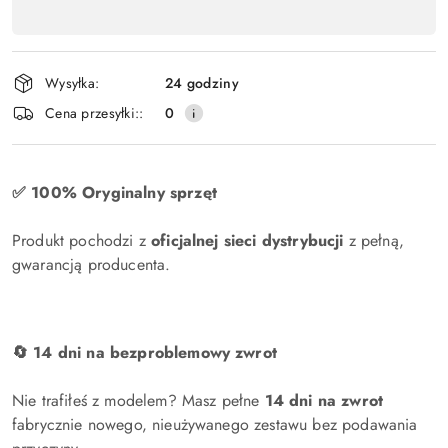
produktu
,
płatność
Wysyłka:
24 godziny
i
Cena przesyłki::
0
dostawa
✅ 100% Oryginalny sprzęt
Produkt pochodzi z
oficjalnej sieci dystrybucji
z pełną,
gwarancją producenta.
🔄 14 dni na bezproblemowy zwrot
Nie trafiłeś z modelem? Masz pełne
14 dni na zwrot
fabrycznie nowego, nieużywanego zestawu bez podawania