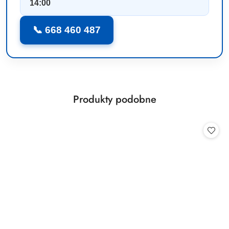
14:00
📞 668 460 487
Produkty
Produkty podobne
Pomiń karuzelę produktów
o
statusie: