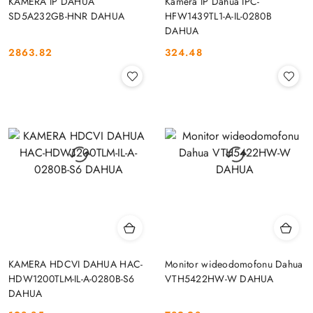
KAMERA IP DAHUA
Kamera IP Dahua IPC-
SD5A232GB-HNR DAHUA
HFW1439TL1-A-IL-0280B
DAHUA
2863.82
324.48
Cena:
Cena:
KAMERA HDCVI DAHUA HAC-
Monitor wideodomofonu Dahua
HDW1200TLM-IL-A-0280B-S6
VTH5422HW-W DAHUA
DAHUA