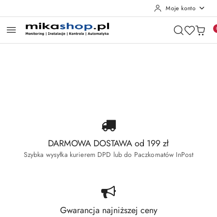
Moje konto
Przejdź do treści głównej
Przejdź do wyszukiwarki
Przejdź do moje konto
Przejdź do menu głównego
Przejdź do stopki
Pomiń karuzelę promocyjną
Wyprzedaż Dahua
Wyprzedaż Hikvision
Wyprzedaż Dahua
Wyprzedaż Hikvision
DARMOWA DOSTAWA od 199 zł
Szybka wysyłka kurierem DPD lub do Paczkomatów InPost
Gwarancja najniższej ceny