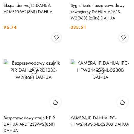
Ekspander wejść DAHUA
Sygnalizator bezprzewodowy
ARM310-W2(868) DAHUA
zewnętrzny DAHUA ARA13-
W2(868) (żółty) DAHUA
96.74
335.51
Cena:
Cena:
Bezprzewodowy czujnik PIR
KAMERA IP DAHUA IPC-
DAHUA ARD1233-W2(868)
HFW2449S-S-IL-0280B DAHUA
DAHUA