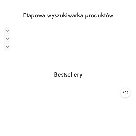
Etapowa wyszukiwarka produktów
Produkty
Bestsellery
Pomiń karuzelę produktów
o
statusie: