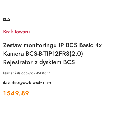
NAZWA
BCS
PRODUCENTA:
Brak towaru
Zestaw monitoringu IP BCS Basic 4x
Kamera BCS-B-TIP12FR3(2.0)
Rejestrator z dyskiem BCS
Numer katalogowy:
Z49086B4
Ilość dostępnych sztuk:
0
szt.
cena:
1549.89