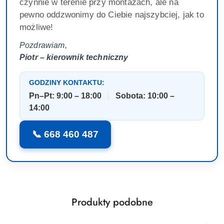
czynnie w terenie przy montażach, ale na
pewno oddzwonimy do Ciebie najszybciej, jak to
możliwe!
Pozdrawiam,
Piotr – kierownik techniczny
GODZINY KONTAKTU:
Pn–Pt: 9:00 – 18:00
|
Sobota: 10:00 –
14:00
📞 668 460 487
Produkty
Produkty podobne
Pomiń karuzelę produktów
o