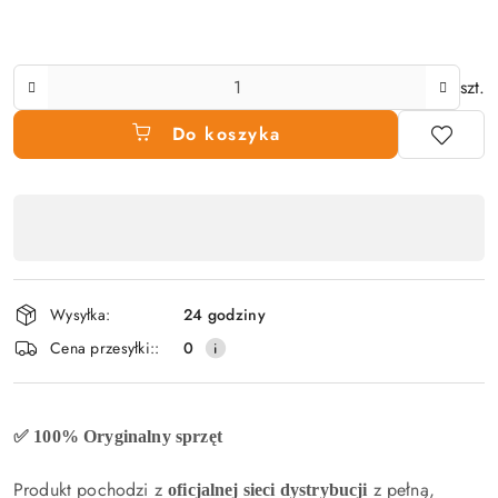
Ilość
szt.
Do koszyka
Dostępność
produktu
,
płatność
Wysyłka:
24 godziny
i
Cena przesyłki::
0
dostawa
✅ 100% Oryginalny sprzęt
Produkt pochodzi z
z pełną,
oficjalnej sieci dystrybucji