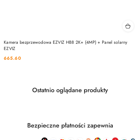
Kamera bezprzewodowa EZVIZ HB8 2K+ (4MP) + Panel solarny
EZVIZ
665.60
Cena:
Produkty
Ostatnio oglądane produkty
Pomiń karuzelę produktów
o
statusie:
Bezpieczne płatności zapewnia