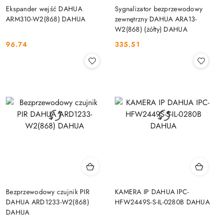
Ekspander wejść DAHUA
Sygnalizator bezprzewodowy
ARM310-W2(868) DAHUA
zewnętrzny DAHUA ARA13-
W2(868) (żółty) DAHUA
96.74
335.51
Cena:
Cena:
Bezprzewodowy czujnik PIR
KAMERA IP DAHUA IPC-
DAHUA ARD1233-W2(868)
HFW2449S-S-IL-0280B DAHUA
DAHUA