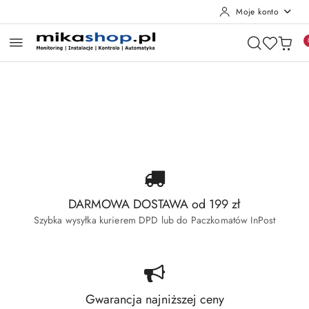
Moje konto
Przejdź do treści głównej
Przejdź do wyszukiwarki
Przejdź do moje konto
Przejdź do menu głównego
Przejdź do stopki
Pomiń karuzelę promocyjną
Wyprzedaż Dahua
Wyprzedaż Hikvision
Wyprzedaż Dahua
Wyprzedaż Hikvision
DARMOWA DOSTAWA od 199 zł
Szybka wysyłka kurierem DPD lub do Paczkomatów InPost
Gwarancja najniższej ceny