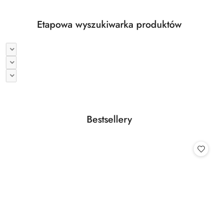
Etapowa wyszukiwarka produktów
Produkty
Bestsellery
Pomiń karuzelę produktów
o
statusie: