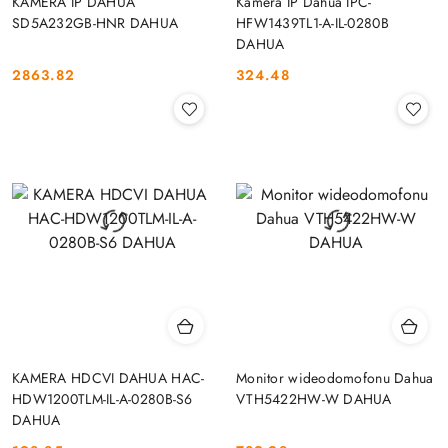
KAMERA IP DAHUA
Kamera IP Dahua IPC-
SD5A232GB-HNR DAHUA
HFW1439TL1-A-IL-0280B
DAHUA
2863.82
324.48
Cena:
Cena:
KAMERA HDCVI DAHUA HAC-
Monitor wideodomofonu Dahua
HDW1200TLM-IL-A-0280B-S6
VTH5422HW-W DAHUA
DAHUA