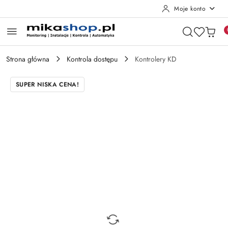
Moje konto
Przejdź do treści głównej
Przejdź do wyszukiwarki
Przejdź do moje konto
Przejdź do menu głównego
Przejdź do opisu produktu
Przejdź do stopki
Strona główna
Kontrola dostępu
Kontrolery KD
SUPER NISKA CENA!