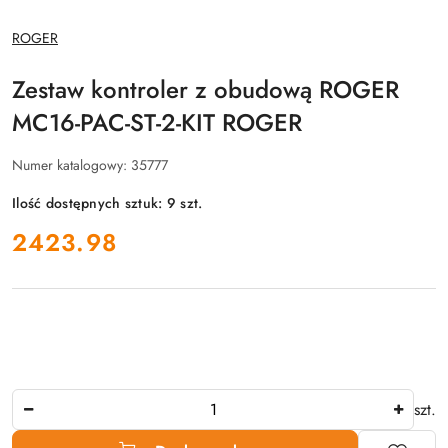
NAZWA
ROGER
PRODUCENTA:
Zestaw kontroler z obudową ROGER
MC16-PAC-ST-2-KIT ROGER
Numer katalogowy:
35777
Ilość dostępnych sztuk:
9
szt.
cena:
2423.98
Ilość
szt.