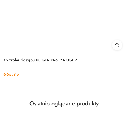
Kontroler dostępu ROGER PR612 ROGER
665.85
Cena:
Produkty
Ostatnio oglądane produkty
Pomiń karuzelę produktów
o
statusie: