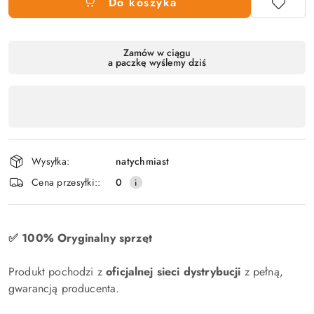
Do koszyka
Dostępność
Zamów w ciągu
a paczkę wyślemy dziś
produktu
,
płatność
i
dostawa
Wysyłka:
natychmiast
Cena przesyłki::
0
✅ 100% Oryginalny sprzęt
Produkt pochodzi z
oficjalnej sieci dystrybucji
z pełną,
gwarancją producenta.