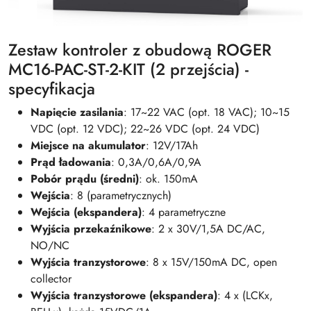
Zestaw kontroler z obudową ROGER
MC16-PAC-ST-2-KIT (2 przejścia) -
specyfikacja
Napięcie zasilania
: 17~22 VAC (opt. 18 VAC); 10~15
VDC (opt. 12 VDC); 22~26 VDC (opt. 24 VDC)
Miejsce na akumulator
: 12V/17Ah
Prąd ładowania
: 0,3A/0,6A/0,9A
Pobór prądu (średni)
: ok. 150mA
Wejścia
: 8 (parametrycznych)
Wejścia (ekspandera)
: 4 parametryczne
Wyjścia przekaźnikowe
: 2 x 30V/1,5A DC/AC,
NO/NC
Wyjścia tranzystorowe
: 8 x 15V/150mA DC, open
collector
Wyjścia tranzystorowe (ekspandera)
: 4 x (LCKx,