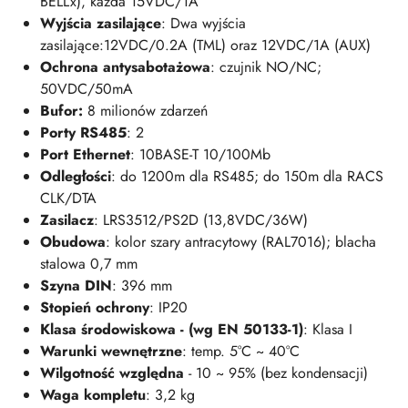
BELLx), każda 15VDC/1A
Wyjścia zasilające
: Dwa wyjścia
zasilające:12VDC/0.2A (TML) oraz 12VDC/1A (AUX)
Ochrona antysabotażowa
: czujnik NO/NC;
50VDC/50mA
Bufor:
8 milionów zdarzeń
Porty RS485
: 2
Port Ethernet
: 10BASE-T 10/100Mb
Odległości
: do 1200m dla RS485; do 150m dla RACS
CLK/DTA
Zasilacz
: LRS3512/PS2D (13,8VDC/36W)
Obudowa
: kolor szary antracytowy (RAL7016); blacha
stalowa 0,7 mm
Szyna DIN
: 396 mm
Stopień ochrony
: IP20
Klasa środowiskowa - (wg EN 50133-1)
: Klasa I
Warunki wewnętrzne
: temp. 5°C ~ 40°C
Wilgotność względna
- 10 ~ 95% (bez kondensacji)
Waga kompletu
: 3,2 kg