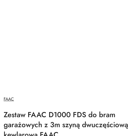
NAZWA
FAAC
PRODUCENTA:
Zestaw FAAC D1000 FDS do bram
garażowych z 3m szyną dwuczęściową
kewlarową FAAC