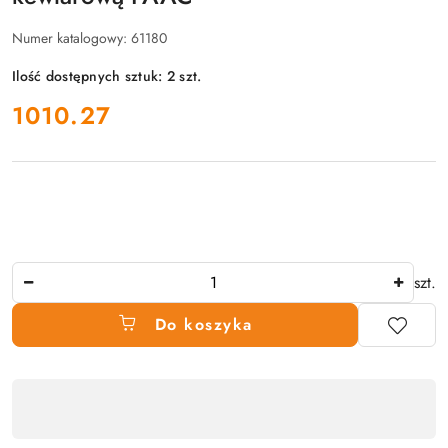
Numer katalogowy:
61180
Ilość dostępnych sztuk:
2
szt.
cena:
1010.27
Ilość
szt.
Do koszyka
Dostępność
produktu