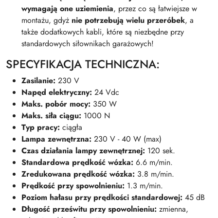
wymagają one uziemienia
, przez co są łatwiejsze w
montażu, gdyż
nie potrzebują wielu przeróbek
, a
także dodatkowych kabli, które są niezbędne przy
standardowych siłownikach garażowych!
SPECYFIKACJA TECHNICZNA:
Zasilanie:
230 V
Napęd elektryczny:
24 Vdc
Maks. pobór mocy:
350 W
Maks. siła ciągu:
1000 N
Typ pracy:
ciągła
Lampa zewnętrzna:
230 V - 40 W (max)
Czas działania lampy zewnętrznej:
120 sek.
Standardowa prędkość wózka:
6.6 m/min.
Zredukowana prędkość wózka:
3.8 m/min.
Prędkość przy spowolnieniu:
1.3 m/min.
Poziom hałasu przy prędkości standardowej:
45 dB
Długość prześwitu przy spowolnieniu:
zmienna,