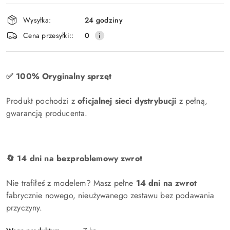
,
płatność
Wysyłka:
24 godziny
i
Cena przesyłki::
0
dostawa
✅ 100% Oryginalny sprzęt
Produkt pochodzi z
oficjalnej sieci dystrybucji
z pełną,
gwarancją producenta.
🔄 14 dni na bezproblemowy zwrot
Nie trafiłeś z modelem? Masz pełne
14 dni na zwrot
fabrycznie nowego, nieużywanego zestawu bez podawania
przyczyny.