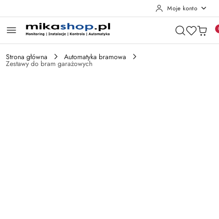
Moje konto
Przejdź do treści głównej
Przejdź do wyszukiwarki
Przejdź do moje konto
Przejdź do menu głównego
Przejdź do opisu produktu
Przejdź do stopki
Strona główna
Automatyka bramowa
Zestawy do bram garażowych