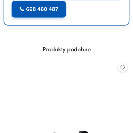
📞 668 460 487
Produkty
Produkty podobne
Pomiń karuzelę produktów
o
statusie: