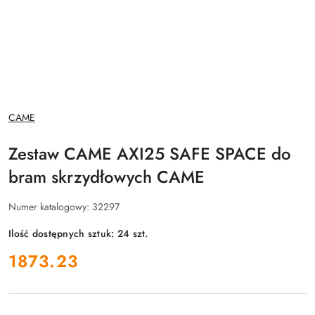
NAZWA
CAME
PRODUCENTA:
Zestaw CAME AXI25 SAFE SPACE do
bram skrzydłowych CAME
Numer katalogowy:
32297
Ilość dostępnych sztuk:
24
szt.
cena:
1873.23