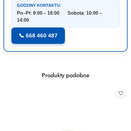
GODZINY KONTAKTU:
Pn–Pt: 9:00 – 18:00
|
Sobota: 10:00 –
14:00
📞 668 460 487
Produkty
Produkty podobne
Pomiń karuzelę produktów
o
statusie: