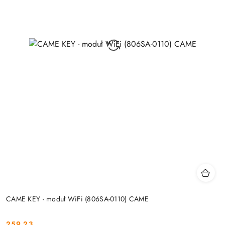
CAME KEY - moduł WiFi (806SA-0110) CAME
259.23