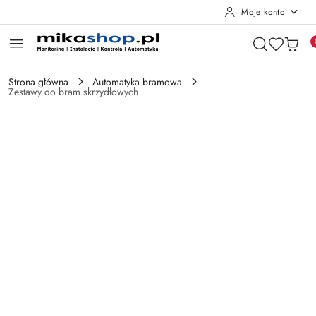
Moje konto
Przejdź do treści głównej
Przejdź do wyszukiwarki
Przejdź do moje konto
Przejdź do menu głównego
Przejdź do opisu produktu
Przejdź do stopki
Strona główna
Automatyka bramowa
Zestawy do bram skrzydłowych