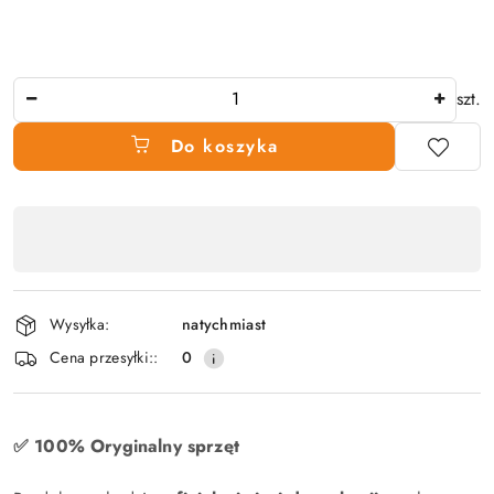
Ilość
szt.
Do koszyka
Dostępność
produktu
,
płatność
Wysyłka:
natychmiast
i
Cena przesyłki::
0
dostawa
✅ 100% Oryginalny sprzęt