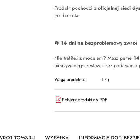
Produkt pochodzi z
oficjalnej sieci dy
producenta.
🔄 14 dni na bezproblemowy zwrot
Nie trafiłeś z modelem? Masz pełne
14
nieużywanego zestawu bez podawania p
Waga produktu::
1 kg
Pobierz produkt do PDF
WROT TOWARU
WYSYŁKA
INFORMACJE DOT. BEZP