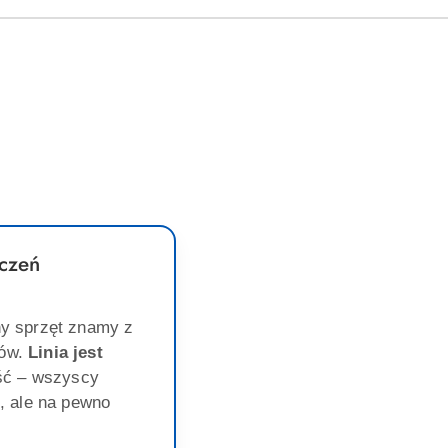
czeń
y sprzęt znamy z
gów.
Linia jest
ść – wszyscy
, ale na pewno