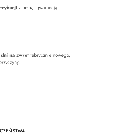
strybucji
z pełną, gwarancją
 dni na zwrot
fabrycznie nowego,
rzyczyny.
IECZEŃSTWA