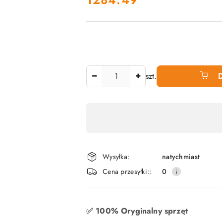
Ilość
szt.
Dostępność
produktu
,
płatność
Wysyłka:
natychmiast
i
Cena przesyłki::
0
dostawa
✅ 100% Oryginalny sprzęt