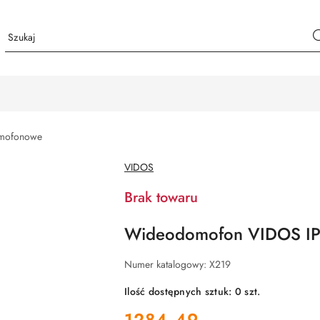
mofonowe
NAZWA
VIDOS
PRODUCENTA:
Brak towaru
Wideodomofon VIDOS I
Numer katalogowy:
X219
Ilość dostępnych sztuk:
0
szt.
cena:
1284.49