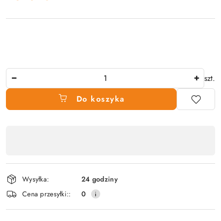
Ilość
szt.
Do koszyka
Dostępność
produktu
,
płatność
Wysyłka:
24 godziny
i
Cena przesyłki::
0
dostawa