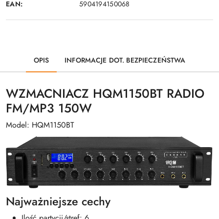
EAN:
5904194150068
OPIS
INFORMACJE DOT. BEZPIECZEŃSTWA
WZMACNIACZ HQM1150BT RADIO
FM/MP3 150W
Model: HQM1150BT
Najważniejsze cechy
Ilość partycji/stref: 6