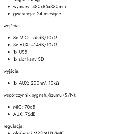
wymiary: 480x85x330mm
gwarancja: 24 miesiące
wejścia:
3x MIC: ‒55dB/10kΩ
3x AUX: ‒14dB/10kΩ
1x USB
1x slot karty SD
wyjścia:
1x AUX: 200mV, 10kΩ
współczynnik sygnału/szumu (S/N):
MIC: 70dB
AUX: 76dB
regulacja:
głośności MP3/AUX/MIC