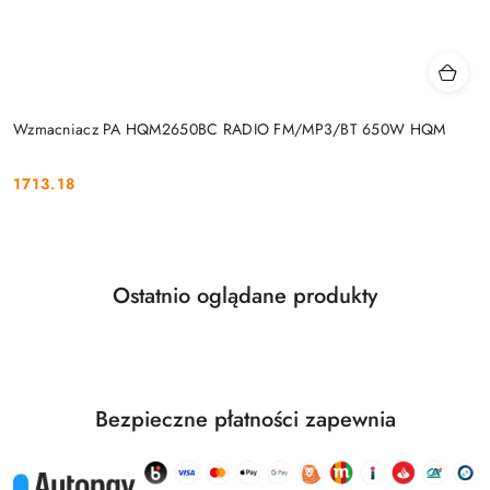
Wzmacniacz PA HQM2650BC RADIO FM/MP3/BT 650W HQM
1713.18
Cena:
Produkty
Ostatnio oglądane produkty
Pomiń karuzelę produktów
o
statusie:
Bezpieczne płatności zapewnia