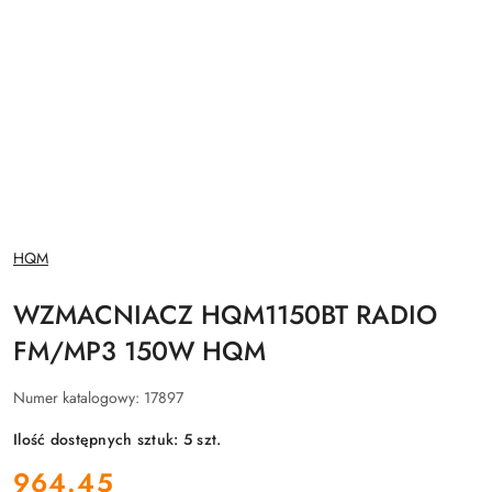
NAZWA
HQM
PRODUCENTA:
WZMACNIACZ HQM1150BT RADIO
FM/MP3 150W HQM
Numer katalogowy:
17897
Ilość dostępnych sztuk:
5
szt.
cena:
964.45