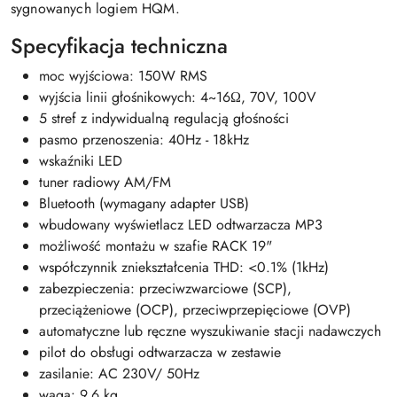
sygnowanych logiem HQM.
Specyfikacja techniczna
moc wyjściowa: 150W RMS
wyjścia linii głośnikowych: 4~16Ω, 70V, 100V
5 stref z indywidualną regulacją głośności
pasmo przenoszenia: 40Hz - 18kHz
wskaźniki LED
tuner radiowy AM/FM
Bluetooth (wymagany adapter USB)
wbudowany wyświetlacz LED odtwarzacza MP3
możliwość montażu w szafie RACK 19"
współczynnik zniekształcenia THD: <0.1% (1kHz)
zabezpieczenia: przeciwzwarciowe (SCP),
przeciążeniowe (OCP), przeciwprzepięciowe (OVP)
automatyczne lub ręczne wyszukiwanie stacji nadawczych
pilot do obsługi odtwarzacza w zestawie
zasilanie: AC 230V/ 50Hz
waga: 9.6 kg