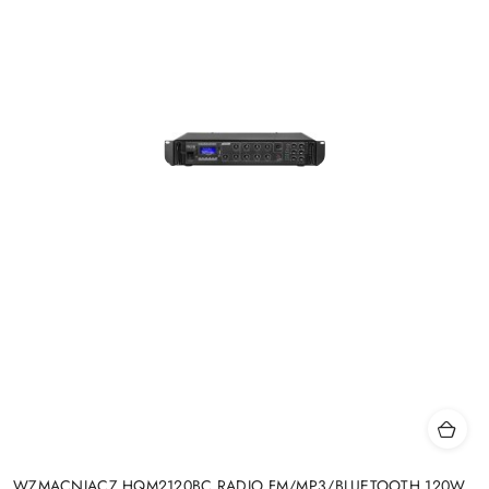
WZMACNIACZ HQM2120BC RADIO FM/MP3/BLUETOOTH 120W