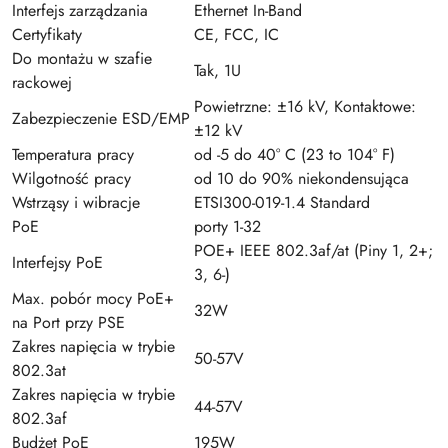
Interfejs zarządzania
Ethernet In-Band
Certyfikaty
CE, FCC, IC
Do montażu w szafie
Tak, 1U
rackowej
Powietrzne: ±16 kV, Kontaktowe:
Zabezpieczenie ESD/EMP
±12 kV
Temperatura pracy
od -5 do 40° C (23 to 104° F)
Wilgotność pracy
od 10 do 90% niekondensująca
Wstrząsy i wibracje
ETSI300-019-1.4 Standard
PoE
porty 1-32
POE+ IEEE 802.3af/at (Piny 1, 2+;
Interfejsy PoE
3, 6-)
Max. pobór mocy PoE+
32W
na Port przy PSE
Zakres napięcia w trybie
50-57V
802.3at
Zakres napięcia w trybie
44-57V
802.3af
Budżet PoE
195W