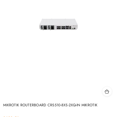
MIKROTIK ROUTERBOARD CRS510-8XS-2XQ-IN MIKROTIK