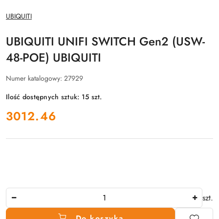
NAZWA
UBIQUITI
PRODUCENTA:
UBIQUITI UNIFI SWITCH Gen2 (USW-
48-POE) UBIQUITI
Numer katalogowy:
27929
Ilość dostępnych sztuk:
15
szt.
cena:
3012.46
Ilość
szt.
Do koszyka