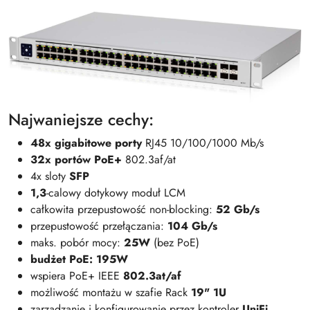
Najwaniejsze cechy:
48x gigabitowe porty
RJ45 10/100/1000 Mb/s
32x portów PoE+
802.3af/at
4x sloty
SFP
1,3
-calowy dotykowy moduł LCM
całkowita przepustowość non-blocking:
52 Gb/s
przepustowość przełączania:
104 Gb/s
maks. pobór mocy:
25W
(bez PoE)
budżet PoE: 195W
wspiera PoE+ IEEE
802.3at/af
możliwość montażu w szafie Rack
19" 1U
zarządzanie i konfigurowanie przez kontroler
UniFi