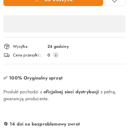
Dostępność
produktu
,
płatność
Wysyłka:
24 godziny
i
Cena przesyłki::
0
dostawa
✅ 100% Oryginalny sprzęt
Produkt pochodzi z
oficjalnej sieci dystrybucji
z pełną,
gwarancją producenta.
🔄 14 dni na bezproblemowy zwrot