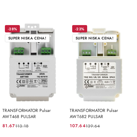
-28%
-23%
SUPER NISKA CENA!
SUPER NISKA CENA!
DO KOSZYKA
DO KOSZYKA
TRANSFORMATOR Pulsar
TRANSFORMATOR Pulsar
AWT468 PULSAR
AWT682 PULSAR
81.67
107.64
113.18
139.64
Cena
Cena
Cena
Cena
promocyjna:
przed
promocyjna:
przed