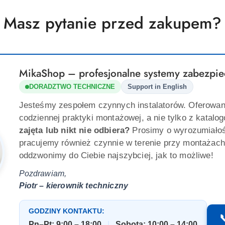
promocją:
promocją:
Masz pytanie przed zakupem?
MikaShop – profesjonalne systemy zabezpie
DORADZTWO TECHNICZNE
Support in English
Jesteśmy zespołem czynnych instalatorów. Oferowan
codziennej praktyki montażowej, a nie tylko z katalo
zajęta lub nikt nie odbiera?
Prosimy o wyrozumiało
pracujemy również czynnie w terenie przy montażach
oddzwonimy do Ciebie najszybciej, jak to możliwe!
Pozdrawiam,
Piotr – kierownik techniczny
GODZINY KONTAKTU:

Pn–Pt: 9:00 – 18:00
|
Sobota: 10:00 – 14:00