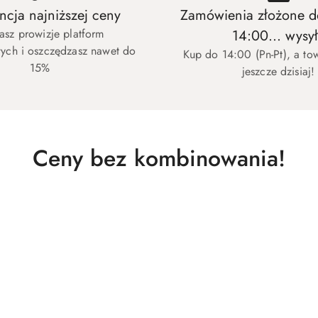
cja najniższej ceny
Zamówienia złożone d
asz prowizje platform
14:00... wysy
ych i oszczędzasz nawet do
Kup do 14:00 (Pn-Pt), a to
15%
jeszcze dzisiaj!
Produkty
Ceny bez kombinowania!
o
statusie: