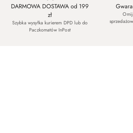
DARMOWA DOSTAWA od 199
Gwaran
zł
Omij
sprzedażow
Szybka wysyłka kurierem DPD lub do
Paczkomatów InPost
Pomiń karuzelę produktów