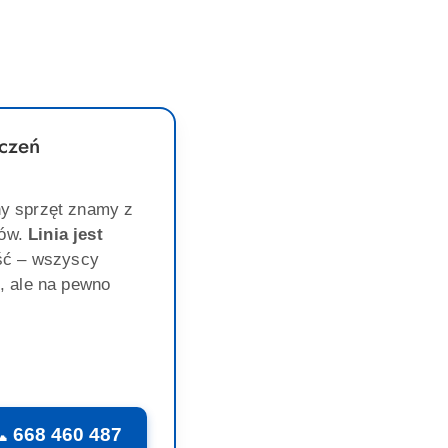
promocją:
promocją:
czeń
y sprzęt znamy z
gów.
Linia jest
ść – wszyscy
, ale na pewno
 668 460 487