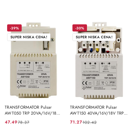
-39%
-30%
SUPER NISKA CENA!
SUPER NISKA CENA!
DO KOSZYKA
DO KOSZYKA
TRANSFORMATOR Pulsar
TRANSFORMATOR Pulsar
AWT050 TRP 20VA/16V/18V
AWT150 40VA/16V/18V TRP
PULSAR
PULSAR
47.49
71.27
78.37
102.42
Cena
Cena
Cena
Cena
promocyjna:
przed
promocyjna:
przed