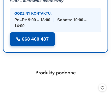
Piotr – kierownik techniczny
GODZINY KONTAKTU:
Pn–Pt: 9:00 – 18:00
|
Sobota: 10:00 –
14:00
📞 668 460 487
Produkty
Produkty podobne
Pomiń karuzelę produktów
o
statusie: