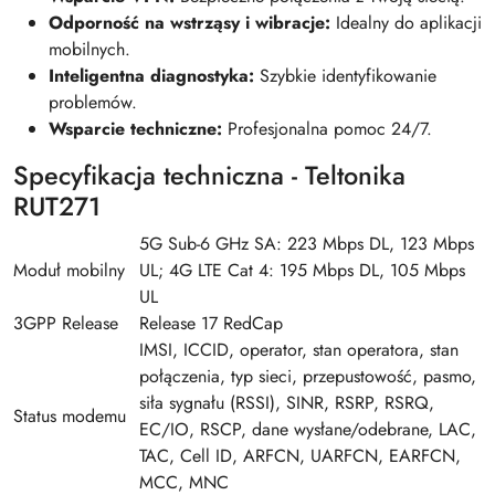
Odporność na wstrząsy i wibracje:
Idealny do aplikacji
mobilnych.
Inteligentna diagnostyka:
Szybkie identyfikowanie
problemów.
Wsparcie techniczne:
Profesjonalna pomoc 24/7.
Specyfikacja techniczna - Teltonika
RUT271
5G Sub-6 GHz SA: 223 Mbps DL, 123 Mbps
Moduł mobilny
UL; 4G LTE Cat 4: 195 Mbps DL, 105 Mbps
UL
3GPP Release
Release 17 RedCap
IMSI, ICCID, operator, stan operatora, stan
połączenia, typ sieci, przepustowość, pasmo,
siła sygnału (RSSI), SINR, RSRP, RSRQ,
Status modemu
EC/IO, RSCP, dane wysłane/odebrane, LAC,
TAC, Cell ID, ARFCN, UARFCN, EARFCN,
MCC, MNC