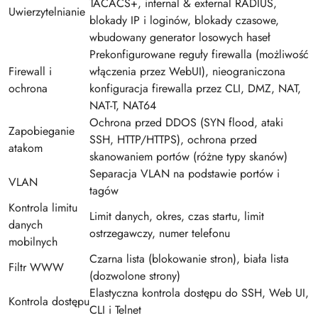
TACACS+, internal & external RADIUS,
Uwierzytelnianie
blokady IP i loginów, blokady czasowe,
wbudowany generator losowych haseł
Prekonfigurowane reguły firewalla (możliwość
Firewall i
włączenia przez WebUI), nieograniczona
ochrona
konfiguracja firewalla przez CLI, DMZ, NAT,
NAT-T, NAT64
Ochrona przed DDOS (SYN flood, ataki
Zapobieganie
SSH, HTTP/HTTPS), ochrona przed
atakom
skanowaniem portów (różne typy skanów)
Separacja VLAN na podstawie portów i
VLAN
tagów
Kontrola limitu
Limit danych, okres, czas startu, limit
danych
ostrzegawczy, numer telefonu
mobilnych
Czarna lista (blokowanie stron), biała lista
Filtr WWW
(dozwolone strony)
Elastyczna kontrola dostępu do SSH, Web UI,
Kontrola dostępu
CLI i Telnet