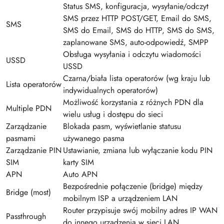
Status SMS, konfiguracja, wysyłanie/odczyt
SMS przez HTTP POST/GET, Email do SMS,
SMS
SMS do Email, SMS do HTTP, SMS do SMS,
zaplanowane SMS, auto-odpowiedź, SMPP
Obsługa wysyłania i odczytu wiadomości
USSD
USSD
Czarna/biała lista operatorów (wg kraju lub
Lista operatorów
indywidualnych operatorów)
Możliwość korzystania z różnych PDN dla
Multiple PDN
wielu usług i dostępu do sieci
Zarządzanie
Blokada pasm, wyświetlanie statusu
pasmami
używanego pasma
Zarządzanie PIN
Ustawianie, zmiana lub wyłączanie kodu PIN
SIM
karty SIM
APN
Auto APN
Bezpośrednie połączenie (bridge) między
Bridge (most)
mobilnym ISP a urządzeniem LAN
Router przypisuje swój mobilny adres IP WAN
Passthrough
do innego urządzenia w sieci LAN