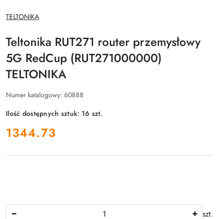
NAZWA
TELTONIKA
PRODUCENTA:
Teltonika RUT271 router przemysłowy
5G RedCup (RUT271000000)
TELTONIKA
Numer katalogowy:
60888
Ilość dostępnych sztuk:
16
szt.
cena:
1344.73
Ilość
szt.