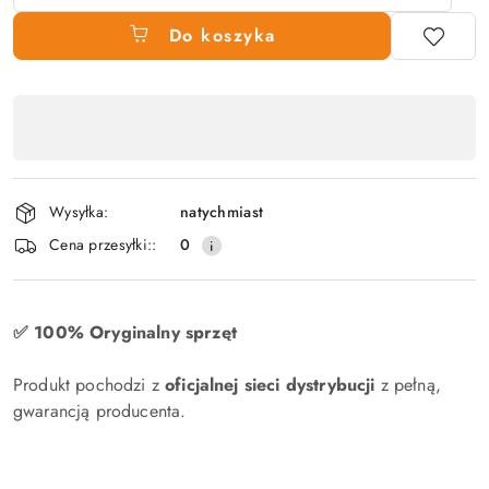
Do koszyka
Dostępność
produktu
,
płatność
Wysyłka:
natychmiast
i
Cena przesyłki::
0
dostawa
✅ 100% Oryginalny sprzęt
Produkt pochodzi z
oficjalnej sieci dystrybucji
z pełną,
gwarancją producenta.