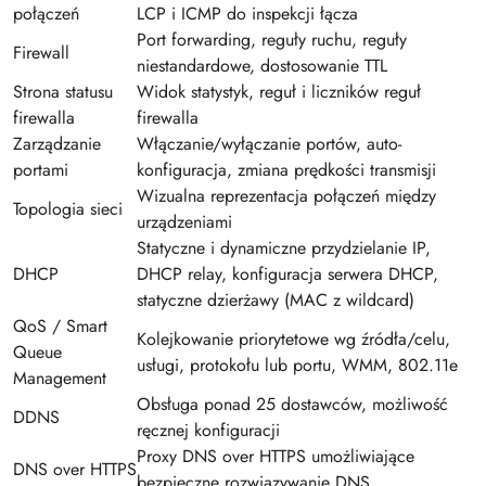
połączeń
LCP i ICMP do inspekcji łącza
Port forwarding, reguły ruchu, reguły
Firewall
niestandardowe, dostosowanie TTL
Strona statusu
Widok statystyk, reguł i liczników reguł
firewalla
firewalla
Zarządzanie
Włączanie/wyłączanie portów, auto-
portami
konfiguracja, zmiana prędkości transmisji
Wizualna reprezentacja połączeń między
Topologia sieci
urządzeniami
Statyczne i dynamiczne przydzielanie IP,
DHCP
DHCP relay, konfiguracja serwera DHCP,
statyczne dzierżawy (MAC z wildcard)
QoS / Smart
Kolejkowanie priorytetowe wg źródła/celu,
Queue
usługi, protokołu lub portu, WMM, 802.11e
Management
Obsługa ponad 25 dostawców, możliwość
DDNS
ręcznej konfiguracji
Proxy DNS over HTTPS umożliwiające
DNS over HTTPS
bezpieczne rozwiązywanie DNS