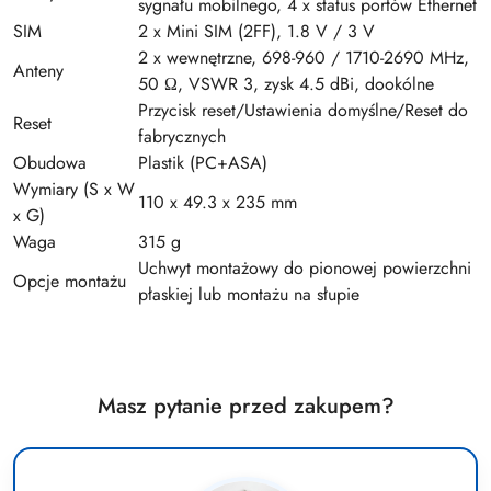
sygnału mobilnego, 4 x status portów Ethernet
SIM
2 x Mini SIM (2FF), 1.8 V / 3 V
2 x wewnętrzne, 698-960 / 1710-2690 MHz,
Anteny
50 Ω, VSWR 3, zysk 4.5 dBi, dookólne
Przycisk reset/Ustawienia domyślne/Reset do
Reset
fabrycznych
Obudowa
Plastik (PC+ASA)
Wymiary (S x W
110 x 49.3 x 235 mm
x G)
Waga
315 g
Uchwyt montażowy do pionowej powierzchni
Opcje montażu
płaskiej lub montażu na słupie
Masz pytanie przed zakupem?