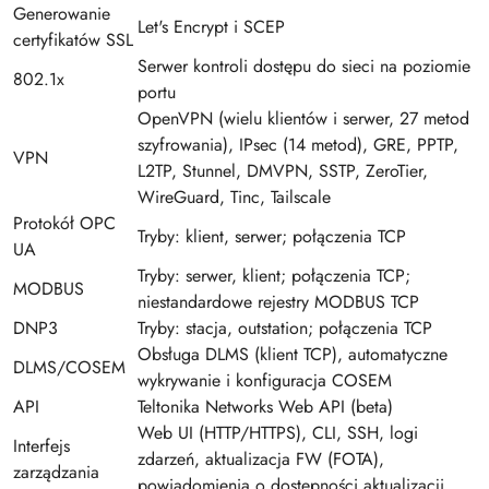
Generowanie
Let's Encrypt i SCEP
certyfikatów SSL
Serwer kontroli dostępu do sieci na poziomie
802.1x
portu
OpenVPN (wielu klientów i serwer, 27 metod
szyfrowania), IPsec (14 metod), GRE, PPTP,
VPN
L2TP, Stunnel, DMVPN, SSTP, ZeroTier,
WireGuard, Tinc, Tailscale
Protokół OPC
Tryby: klient, serwer; połączenia TCP
UA
Tryby: serwer, klient; połączenia TCP;
MODBUS
niestandardowe rejestry MODBUS TCP
DNP3
Tryby: stacja, outstation; połączenia TCP
Obsługa DLMS (klient TCP), automatyczne
DLMS/COSEM
wykrywanie i konfiguracja COSEM
API
Teltonika Networks Web API (beta)
Web UI (HTTP/HTTPS), CLI, SSH, logi
Interfejs
zdarzeń, aktualizacja FW (FOTA),
zarządzania
powiadomienia o dostępności aktualizacji