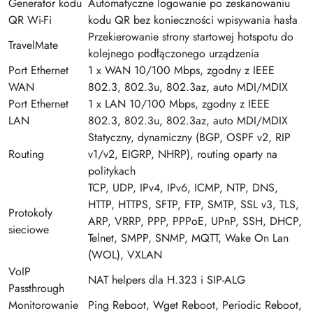
Generator kodu
Automatyczne logowanie po zeskanowaniu
QR Wi-Fi
kodu QR bez konieczności wpisywania hasła
Przekierowanie strony startowej hotspotu do
TravelMate
kolejnego podłączonego urządzenia
Port Ethernet
1 x WAN 10/100 Mbps, zgodny z IEEE
WAN
802.3, 802.3u, 802.3az, auto MDI/MDIX
Port Ethernet
1 x LAN 10/100 Mbps, zgodny z IEEE
LAN
802.3, 802.3u, 802.3az, auto MDI/MDIX
Statyczny, dynamiczny (BGP, OSPF v2, RIP
Routing
v1/v2, EIGRP, NHRP), routing oparty na
politykach
TCP, UDP, IPv4, IPv6, ICMP, NTP, DNS,
HTTP, HTTPS, SFTP, FTP, SMTP, SSL v3, TLS,
Protokoły
ARP, VRRP, PPP, PPPoE, UPnP, SSH, DHCP,
sieciowe
Telnet, SMPP, SNMP, MQTT, Wake On Lan
(WOL), VXLAN
VoIP
NAT helpers dla H.323 i SIP-ALG
Passthrough
Monitorowanie
Ping Reboot, Wget Reboot, Periodic Reboot,