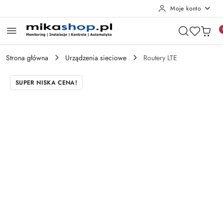
Moje konto
Przejdź do treści głównej
Przejdź do wyszukiwarki
Przejdź do moje konto
Przejdź do menu głównego
Przejdź do opisu produktu
Przejdź do stopki
Strona główna
Urządzenia sieciowe
Routery LTE
SUPER NISKA CENA!