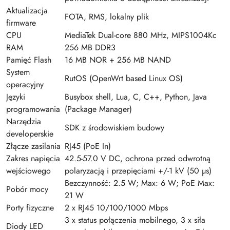
Aktualizacja
FOTA, RMS, lokalny plik
firmware
CPU
MediaTek Dual-core 880 MHz, MIPS1004Kc
RAM
256 MB DDR3
Pamięć Flash
16 MB NOR + 256 MB NAND
System
RutOS (OpenWrt based Linux OS)
operacyjny
Języki
Busybox shell, Lua, C, C++, Python, Java
programowania
(Package Manager)
Narzędzia
SDK z środowiskiem budowy
developerskie
Złącze zasilania
RJ45 (PoE In)
Zakres napięcia
42.5-57.0 V DC, ochrona przed odwrotną
wejściowego
polaryzacją i przepięciami +/-1 kV (50 µs)
Bezczynność: 2.5 W; Max: 6 W; PoE Max:
Pobór mocy
21 W
Porty fizyczne
2 x RJ45 10/100/1000 Mbps
3 x status połączenia mobilnego, 3 x siła
Diody LED