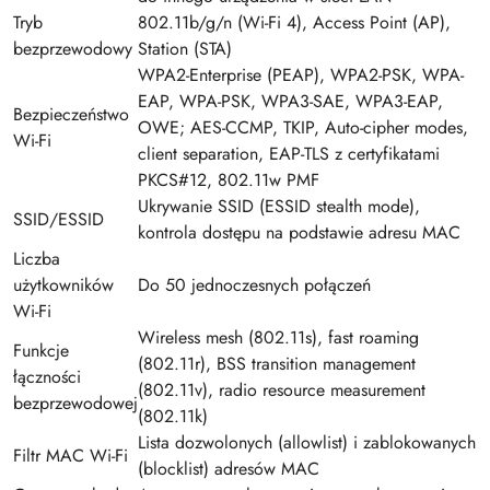
Tryb
802.11b/g/n (Wi-Fi 4), Access Point (AP),
bezprzewodowy
Station (STA)
WPA2-Enterprise (PEAP), WPA2-PSK, WPA-
EAP, WPA-PSK, WPA3-SAE, WPA3-EAP,
Bezpieczeństwo
OWE; AES-CCMP, TKIP, Auto-cipher modes,
Wi-Fi
client separation, EAP-TLS z certyfikatami
PKCS#12, 802.11w PMF
Ukrywanie SSID (ESSID stealth mode),
SSID/ESSID
kontrola dostępu na podstawie adresu MAC
Liczba
użytkowników
Do 50 jednoczesnych połączeń
Wi-Fi
Wireless mesh (802.11s), fast roaming
Funkcje
(802.11r), BSS transition management
łączności
(802.11v), radio resource measurement
bezprzewodowej
(802.11k)
Lista dozwolonych (allowlist) i zablokowanych
Filtr MAC Wi-Fi
(blocklist) adresów MAC