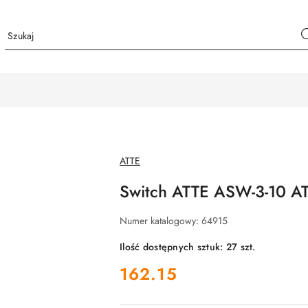
NAZWA
ATTE
PRODUCENTA:
Switch ATTE ASW-3-10 A
Numer katalogowy:
64915
Ilość dostępnych sztuk:
27
szt.
cena:
162.15