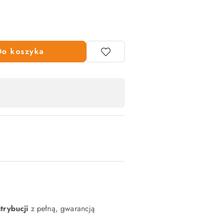
Do koszyka
strybucji
z pełną, gwarancją