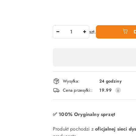
Ilość
szt.
Dostępność
produktu
,
płatność
Wysyłka:
24 godziny
i
Cena przesyłki::
19.99
dostawa
✅ 100% Oryginalny sprzęt
Produkt pochodzi z
oficjalnej sieci dy