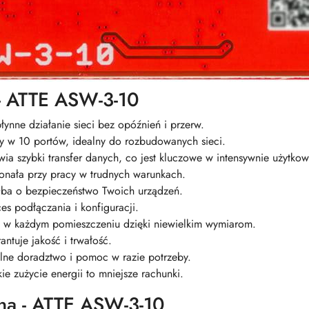
 - ATTE ASW-3-10
ynne działanie sieci bez opóźnień i przerw.
 w 10 portów, idealny do rozbudowanych sieci.
ia szybki transfer danych, co jest kluczowe w intensywnie użytkow
onała przy pracy w trudnych warunkach.
ba o bezpieczeństwo Twoich urządzeń.
ces podłączania i konfiguracji.
ę w każdym pomieszczeniu dzięki niewielkim wymiarom.
ntuje jakość i trwałość.
alne doradztwo i pomoc w razie potrzeby.
kie zużycie energii to mniejsze rachunki.
zna - ATTE ASW-3-10