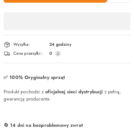
Dostępność
produktu
,
płatność
Wysyłka:
24 godziny
i
Cena przesyłki::
0
dostawa
✅ 100% Oryginalny sprzęt
Produkt pochodzi z
oficjalnej sieci dystrybucji
z pełną,
gwarancją producenta.
🔄 14 dni na bezproblemowy zwrot