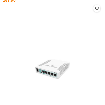
263.60
Cena: