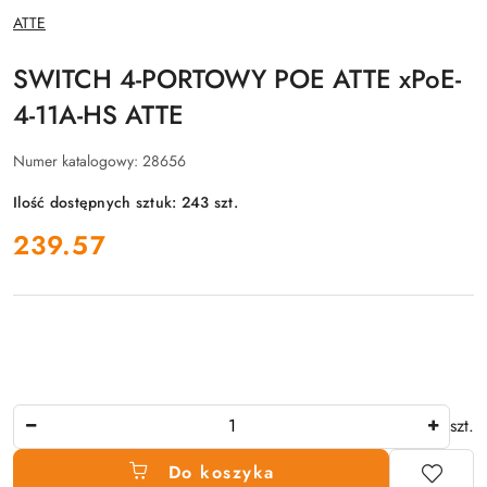
NAZWA
ATTE
PRODUCENTA:
SWITCH 4-PORTOWY POE ATTE xPoE-
4-11A-HS ATTE
Numer katalogowy:
28656
Ilość dostępnych sztuk:
243
szt.
cena:
239.57
Ilość
szt.
Do koszyka