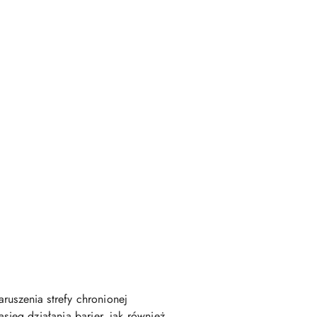
uszenia strefy chronionej
sięg działania barier, jak również