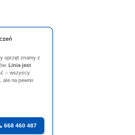
czeń
y sprzęt znamy z
gów.
Linia jest
ść – wszyscy
, ale na pewno
 668 460 487