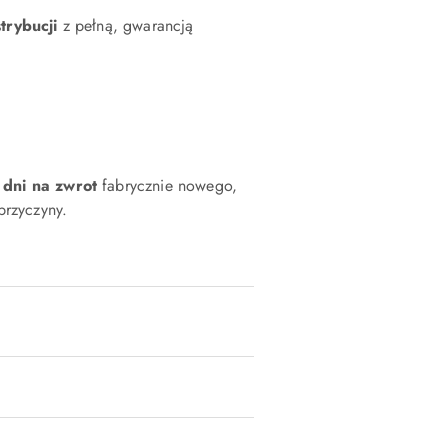
strybucji
z pełną, gwarancją
 dni na zwrot
fabrycznie nowego,
rzyczyny.