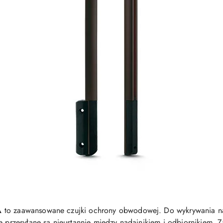
A
to zaawansowane czujki ochrony obwodowej. Do wykrywania nar
e przesyłane są nieustannie między nadajnikiem i odbiornikiem. Za