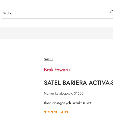
NAZWA
SATEL
PRODUCENTA:
Brak towaru
SATEL BARIERA ACTIVA-
Numer katalogowy:
31655
Ilość dostępnych sztuk:
0
szt.
cena:
1113.49