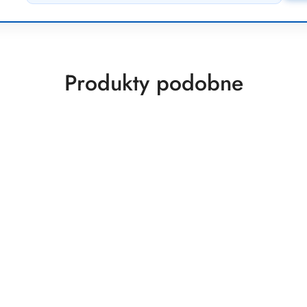
Produkty
Produkty podobne
o
statusie: