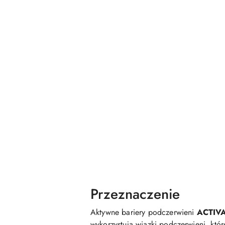
Przeznaczenie
Aktywne bariery podczerwieni
ACTIV
wykorzystują wiązki podczerwieni, któr