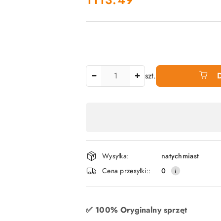
Ilość
szt.
Dostępność
produktu
,
płatność
Wysyłka:
natychmiast
i
Cena przesyłki::
0
dostawa
✅ 100% Oryginalny sprzęt